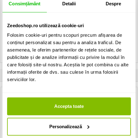
Consimțământ
Detalii
Despre
laveta bumbac de curatare si lustruire pt suprafete lacuite
28 x 33 cm
Zeedoshop.ro utilizează cookie-uri
EAN: 4046662049007
Folosim cookie-uri pentru scopuri precum afișarea de
Vezi toate produsele de tip
Solutii de curatat chitarele GEWA
conținut personalizat sau pentru a analiza traficul. De
Vezi toate produsele din categoria
Solutii de curatat chitarele
asemenea, le oferim partenerilor de rețele sociale, de
Vezi toate produsele producatorului
GEWA
publicitate și de analize informații cu privire la modul în
care folosiți site-ul nostru. Aceștia le pot combina cu alte
informații oferite de dvs. sau culese în urma folosirii
Clientii care au cumparat acest produs au mai cumparat si:
serviciilor lor.
Accepta toate
Personalizează