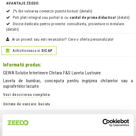
AVANTAJE ZEEDO:
2% din valoarea comenzii puncte bonus! (detalii)
Poti plati integral sau partial si cu
cardul de prima didactica!
(detalii)
Divizie dedicata pentru proiecte: consultanta, proiectare si instalare.
(detalii)
Ai un proiect sau esti revanzator? Cere o oferta personalizata!
Achizitioneaza in
SICAP
Informatii produs:
GEWA Solutie Intretinere Chitara F&S Laveta Lustruire
Laveta de bumbac, conceputa pentru ingrijirea chitarelor sau a
suprafetelor lacuite.
Vezi descrierea completa
›
Unitate de vanzare: bucata
INFORMATII
SPECIFICATII
COMENTARII CLIENTI (
0
)
GEWA Solutie Intretinere Chitara F&S Laveta Lustruire: