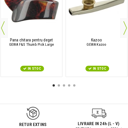
Pana chitara pentru deget
Kazoo
GEWA F&S Thumb Pick Large
GEWA Kazoo
IN STOC
IN STOC
9547#r856
LIVRARE IN 24h (L - V)
RETUR EXTINS