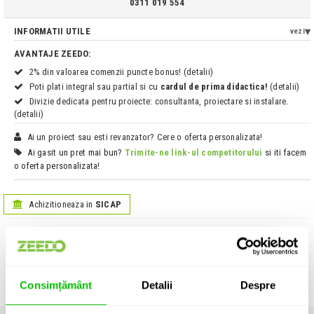
0311 019 554
INFORMATII UTILE
vezi
AVANTAJE ZEEDO:
2% din valoarea comenzii puncte bonus! (detalii)
Poti plati integral sau partial si cu
cardul de prima didactica!
(detalii)
Divizie dedicata pentru proiecte: consultanta, proiectare si instalare.
(detalii)
Ai un proiect sau esti revanzator? Cere o oferta personalizata!
Ai gasit un pret mai bun?
Trimite-ne link-ul competitorului
si iti facem
o oferta personalizata!
Achizitioneaza in
SICAP
Informatii produs:
GEWA Pick Felt
Pana din fetru, pentru ukulele sau chitara clasica.
Consimțământ
Detalii
Despre
Unitate de vanzare: bucata