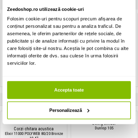
SPECIFICATII
COMENTARII CLIENTI (
0
)
Zeedoshop.ro utilizează cookie-uri
Folosim cookie-uri pentru scopuri precum afișarea de
Specificatii Tehnice GEWA Pick Felt
conținut personalizat sau pentru a analiza traficul. De
asemenea, le oferim partenerilor de rețele sociale, de
Tip
Pana pentru ukulele
publicitate și de analize informații cu privire la modul în
Culoare
Alb
care folosiți site-ul nostru. Aceștia le pot combina cu alte
informații oferite de dvs. sau culese în urma folosirii
Material
Fetru
serviciilor lor.
Tip produs
Pana din fetru pentru ukulele
Accepta toate
Clientii care au cumparat acest produs au mai cumparat si:
Personalizează
String winder
Dunlop 105
Corzi chitara acustica
Elixir 11000 POLYWEB 80/20 Bronze