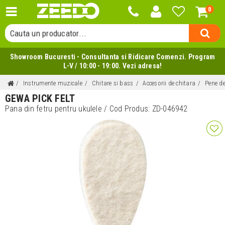
0
Cauta o categorie...
Cauta un producator...
Cauta un produs...
Showroom Bucuresti - Consultanta si Ridicare Comenzi. Program
L-V / 10:00 - 19:00. Vezi adresa!
Instrumente muzicale
Chitare si bass
Accesorii de chitara
Pene de
GEWA PICK FELT
Pana din fetru pentru ukulele
/ Cod Produs:
ZD-046942