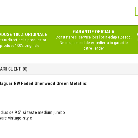
GARANTIE OFICIALA
DUSE 100% ORIGINALE
Constatare si service local prin echipa Zeedo.
tam direct de la producator -
Ne ocupam noi de expedierea in garantie
produse 100% originale
catre Fender
RII CLIENTI (
0
)
 Jaguar RW Faded Sherwood Green Metallic:
radius de 9.5" si taste medium jumbo
are vintage-style