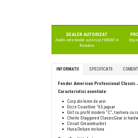
DEALER AUTORIZAT
PRO
Zeedo este dealer autorizat
FENDER
in
Impor
Romania
INFORMATII
SPECIFICATII
COMENTA
Fender American Professional Classic
Caracteristici esentiale:
Corp din lemn de arin
Doze Coastline "65 jaguar
Grif cu profil modern "C", tastiera cu 
Cheite Staggered ClassicGear si hardw
Circuit Greasebucket
Husa Deluxe inclusa