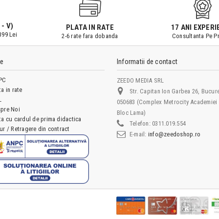
 - V)
PLATA IN RATE
17 ANI EXPERI
399 Lei
2-6 rate fara dobanda
Consultanta Pe Pr
le
Informatii de contact
PC
ZEEDO MEDIA SRL
ta in rate
Str. Capitan Ion Garbea 26, Bucure
L
050683 (Complex Metrocity Academiei 
pre Noi
Bloc Lama)
ta cu cardul de prima didactica
Telefon:
0311.019.554
ur / Retragere din contract
E-mail:
info@zeedoshop.ro