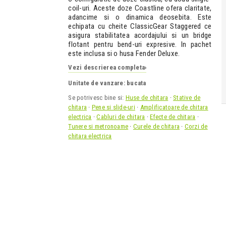
coil-uri. Aceste doze Coastline ofera claritate,
adancime si o dinamica deosebita. Este
echipata cu cheite ClassicGear Staggered ce
asigura stabilitatea acordajului si un bridge
flotant pentru bend-uri expresive. In pachet
este inclusa si o husa Fender Deluxe.
Vezi descrierea completa
›
Unitate de vanzare: bucata
Se potrivesc bine si:
Huse de chitara
·
Stative de
chitara
·
Pene si slide-uri
·
Amplificatoare de chitara
electrica
·
Cabluri de chitara
·
Efecte de chitara
·
Tunere si metronoame
·
Curele de chitara
·
Corzi de
chitara electrica