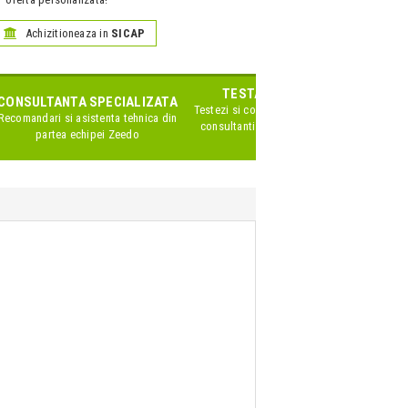
Achizitioneaza in
SICAP
TESTARE IN SHOWROOM
CONSULTANTA SPECIALIZATA
Testezi si compari produsele impreuna cu
Recomandari si asistenta tehnica din
consultanti Zeedo specializati pe acest
partea echipei Zeedo
brand