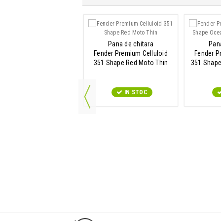
Pana chitara
Pana de chitara
Pana
der Graphic Celluloid 351
Fender Premium Celluloid
Fender P
pe Premium Zebra Heavy
351 Shape Red Moto Thin
351 Shape
IN STOC
IN STOC
9547#r856