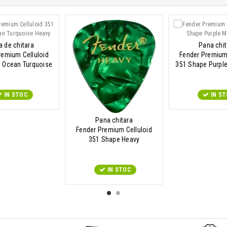
 de chitara
Pana chit
remium Celluloid
Fender Premium 
 Ocean Turquoise
351 Shape Purpl
Heavy
IN STOC
IN S
Pana chitara
Fender Premium Celluloid
351 Shape Heavy
IN STOC