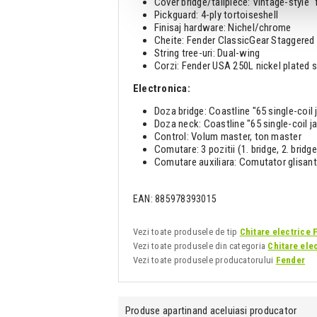
Cover bridge/tailpiece: Vintage-style 
Pickguard: 4-ply tortoiseshell
Finisaj hardware: Nichel/chrome
Cheite: Fender ClassicGear Staggered
String tree-uri: Dual-wing
Corzi: Fender USA 250L nickel plated s
Electronica:
Doza bridge: Coastline "65 single-coil 
Doza neck: Coastline "65 single-coil j
Control: Volum master, ton master
Comutare: 3 pozitii (1. bridge, 2. bridg
Comutare auxiliara: Comutator glisant 
EAN: 885978393015
Vezi toate produsele de tip
Chitare electrice 
Vezi toate produsele din categoria
Chitare ele
Vezi toate produsele producatorului
Fender
Produse apartinand aceluiasi producator