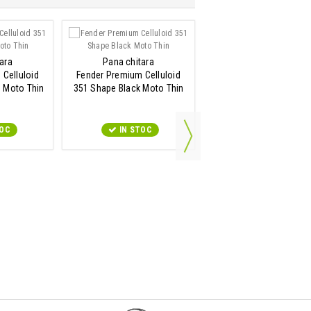
ara
Pana chitara
Pana chitara
Celluloid
Fender Premium Celluloid
Fender Premium Cellul
e Moto Thin
351 Shape Black Moto Thin
351 Shape Blue Moto T
TOC
IN STOC
IN STOC