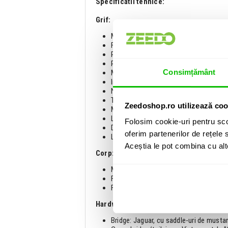
Specificatii tehnice:
Grif:
Material: Artar (maple)
Finisaj: Satin urethane
Profil: Modern "C"
Radius tastiera: 9.5" (241 mm)
Consimțământ
Material tastiera: Palisandru (rosewo
Inlay-uri: White dot
Numar taste: 22
Truss rod: Standard
Zeedoshop.ro utilizează coo
Material: Os sintetic
Latime nut: 1.685" (42.8 mm)
Folosim cookie-uri pentru sco
Dimensiune taste: Medium jumbo
oferim partenerilor de rețele s
Lungime scala: 24" (610 mm)
Aceștia le pot combina cu alte 
Corp:
Material: Arin (alder)
Finisaj: Gloss urethane
Forma: Jaguar
Hardware:
Bridge: Jaguar, cu saddle-uri de musta