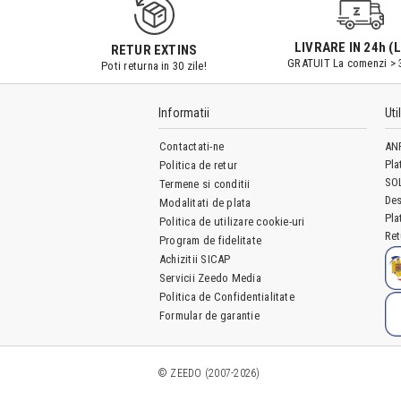
LIVRARE IN 24h (L
RETUR EXTINS
GRATUIT La comenzi > 
Poti returna in 30 zile!
Informatii
Uti
Contactati-ne
AN
Pla
Politica de retur
SO
Termene si conditii
Des
Modalitati de plata
Pla
Politica de utilizare cookie-uri
Ret
Program de fidelitate
Achizitii SICAP
Servicii Zeedo Media
Politica de Confidentialitate
Formular de garantie
© ZEEDO (2007-2026)