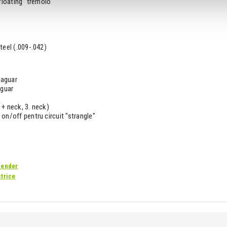
"floating" tremolo
teel (.009-.042)
jaguar
aguar
e + neck, 3. neck)
on/off pentru circuit "strangle"
Fender
ctrice