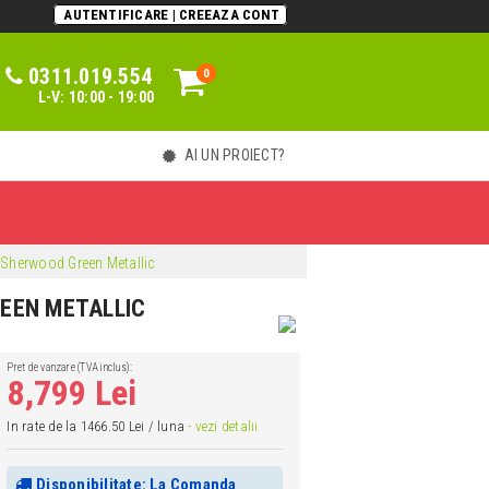
AUTENTIFICARE | CREEAZA CONT
0311.019.554
0
0
L-V: 10:00 - 19:00
AI UN PROIECT?
Sherwood Green Metallic
EEN METALLIC
Pret de vanzare (TVA inclus):
8,799 Lei
In rate de la 1466.50 Lei / luna
- vezi detalii
Disponibilitate: La Comanda