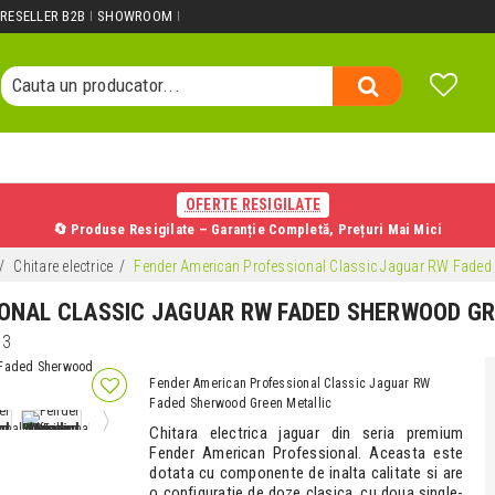
Cauta un produs...
RESELLER B2B
SHOWROOM
Cauta o categorie...
Cauta un producator...
Cauta un produs...
OFERTE RESIGILATE
🔄 Produse Resigilate – Garanție Completă, Prețuri Mai Mici
Chitare electrice
Fender American Professional Classic Jaguar RW Faded 
ONAL CLASSIC JAGUAR RW FADED SHERWOOD GR
03
Fender American Professional Classic Jaguar RW
Faded Sherwood Green Metallic
Chitara electrica jaguar din seria premium
Fender American Professional. Aceasta este
dotata cu componente de inalta calitate si are
o configuratie de doze clasica, cu doua single-