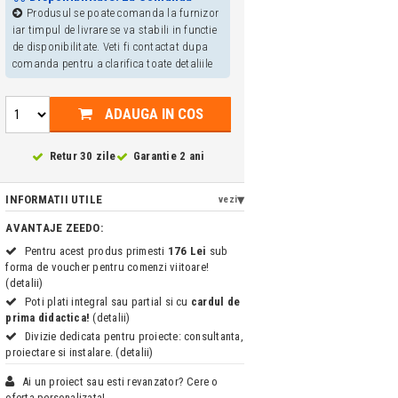
Produsul se poate comanda la furnizor
iar timpul de livrare se va stabili in functie
de disponibilitate. Veti fi contactat dupa
comanda pentru a clarifica toate detaliile
ADAUGA IN COS
Retur 30 zile
Garantie 2 ani
INFORMATII UTILE
vezi
AVANTAJE ZEEDO:
Pentru acest produs primesti
176 Lei
sub
forma de voucher pentru comenzi viitoare!
(detalii)
Poti plati integral sau partial si cu
cardul de
prima didactica!
(detalii)
Divizie dedicata pentru proiecte: consultanta,
proiectare si instalare. (detalii)
Ai un proiect sau esti revanzator? Cere o
oferta personalizata!