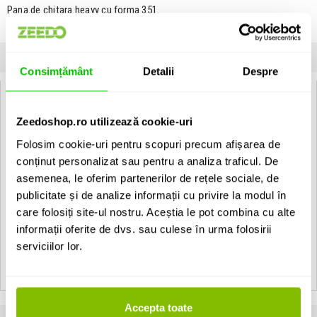
Pana de chitara heavy cu forma 351.
Unitate de vanzare: bucata
SPECIFICATII
COMENTARII CLIENTI (
0
)
Consimțământ
Detalii
Despre
Specificatii Tehnice Fender Premium Celluloid 351 Shape Ocean
Turquoise Heavy
Zeedoshop.ro utilizează cookie-uri
Tip
Pana de chitara
Folosim cookie-uri pentru scopuri precum afișarea de
conținut personalizat sau pentru a analiza traficul. De
Culoare
Albastru
asemenea, le oferim partenerilor de rețele sociale, de
publicitate și de analize informații cu privire la modul în
Material
Celuloid
care folosiți site-ul nostru. Aceștia le pot combina cu alte
Tip produs
Pana de chitara
informații oferite de dvs. sau culese în urma folosirii
serviciilor lor.
Grosime
Heavy
Accepta toate