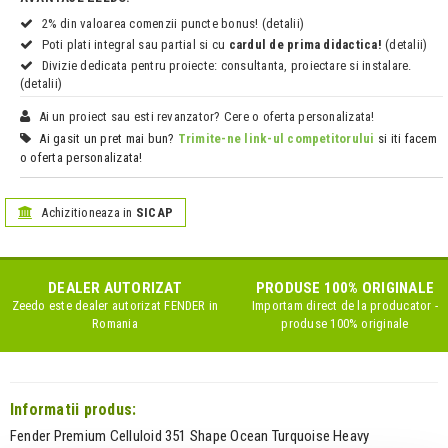
2% din valoarea comenzii puncte bonus! (detalii)
Poti plati integral sau partial si cu
cardul de prima didactica!
(detalii)
Divizie dedicata pentru proiecte: consultanta, proiectare si instalare.
(detalii)
Ai un proiect sau esti revanzator? Cere o oferta personalizata!
Ai gasit un pret mai bun?
Trimite-ne link-ul competitorului
si iti facem
o oferta personalizata!
Achizitioneaza in
SICAP
DEALER AUTORIZAT
PRODUSE 100% ORIGINALE
Zeedo este dealer autorizat
FENDER
in
Importam direct de la producator -
Romania
produse 100% originale
Informatii produs:
Fender Premium Celluloid 351 Shape Ocean Turquoise Heavy