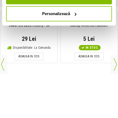
Clientii care au cumparat acest produs au mai cumparat si:
Personalizează
Bete de tobe
Pana de chitara
GewaPure Basix Hickory - 5A
Dunlop 47RKH3N Hammett
29 Lei
5 Lei
Disponibilitate: La Comanda
IN STOC
ADAUGA IN COS
ADAUGA IN COS