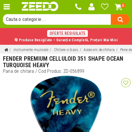
Cauta un produs...
0
Cauta o categorie...
Cauta un producator...
Cauta un produs...
OFERTE RESIGILATE
🔄 Produse Resigilate – Garanție Completă, Prețuri Mai Mici
Instrumente muzicale
Chitare si bass
Accesorii de chitara
Pene de
FENDER PREMIUM CELLULOID 351 SHAPE OCEAN
TURQUOISE HEAVY
Pana de chitara
/ Cod Produs:
ZD-056899