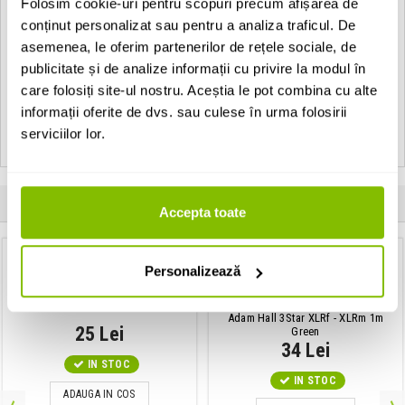
Folosim cookie-uri pentru scopuri precum afișarea de
Culoare
Alb
conținut personalizat sau pentru a analiza traficul. De
asemenea, le oferim partenerilor de rețele sociale, de
Material
Celuloid
publicitate și de analize informații cu privire la modul în
Tip produs
Pana de chitara
care folosiți site-ul nostru. Aceștia le pot combina cu alte
informații oferite de dvs. sau culese în urma folosirii
Grosime
Thin
serviciilor lor.
Clientii care au cumparat acest produs au mai cumparat si:
Accepta toate
Personalizează
Curea de chitara
CNB S40 BK
Cablu de microfon XLR mama -
XLR tata
Adam Hall 3Star XLRf - XLRm 1m
25 Lei
Green
34 Lei
IN STOC
IN STOC
ADAUGA IN COS