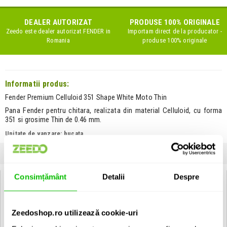
DEALER AUTORIZAT
PRODUSE 100% ORIGINALE
Zeedo este dealer autorizat
FENDER
in
Importam direct de la producator -
Romania
produse 100% originale
Informatii produs:
Fender Premium Celluloid 351 Shape White Moto Thin
Pana Fender pentru chitara, realizata din material Celluloid, cu forma
351 si grosime Thin de 0.46 mm.
Unitate de vanzare: bucata
SPECIFICATII
COMENTARII CLIENTI (
0
)
Consimțământ
Detalii
Despre
Specificatii Tehnice Fender Premium Celluloid 351 Shape White Moto
Thin
Zeedoshop.ro utilizează cookie-uri
Tip
Pana de chitara