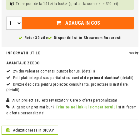
Transport de la 14 Lei la locker (gratuit la comenzi > 399 Lei)
ADAUGA IN COS
Retur 30 zile
Disponibil si in
Showroom Bucuresti
INFORMATII UTILE
vezi
AVANTAJE ZEEDO:
2% din valoarea comenzii puncte bonus! (detalii)
Poti plati integral sau partial si cu
cardul de prima didactica!
(detalii)
Divizie dedicata pentru proiecte: consultanta, proiectare si instalare.
(detalii)
Ai un proiect sau esti revanzator? Cere o oferta personalizata!
Ai gasit un pret mai bun?
Trimite-ne link-ul competitorului
si iti facem
o oferta personalizata!
Achizitioneaza in
SICAP