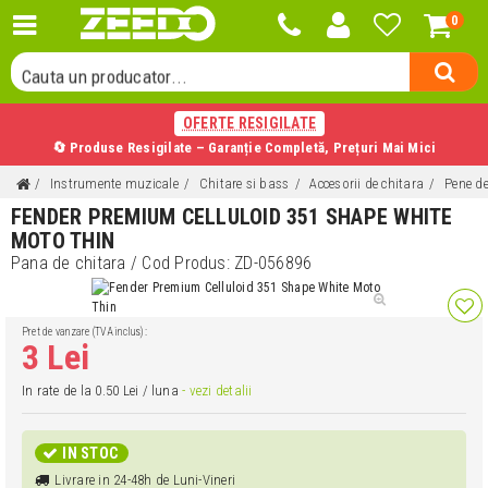
0
Cauta o categorie...
Cauta un producator...
Cauta un produs...
OFERTE RESIGILATE
🔄 Produse Resigilate – Garanție Completă, Prețuri Mai Mici
Instrumente muzicale
Chitare si bass
Accesorii de chitara
Pene de
FENDER PREMIUM CELLULOID 351 SHAPE WHITE
MOTO THIN
Pana de chitara
/ Cod Produs:
ZD-056896
Pret de vanzare (TVA inclus):
3 Lei
In rate de la 0.50 Lei / luna
- vezi detalii
IN STOC
Livrare in 24-48h de Luni-Vineri