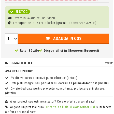
IN STOC
Livrare in 24-48h de Luni-Vineri
Transport de la 14 Lei la locker (gratuit la comenzi > 399 Lei)
ADAUGA IN COS
Retur 30 zile
Disponibil si in
Showroom Bucuresti
INFORMATII UTILE
vezi
AVANTAJE ZEEDO:
2% din valoarea comenzii puncte bonus! (detalii)
Poti plati integral sau partial si cu
cardul de prima didactica!
(detalii)
Divizie dedicata pentru proiecte: consultanta, proiectare si instalare.
(detalii)
Ai un proiect sau esti revanzator? Cere o oferta personalizata!
Ai gasit un pret mai bun?
Trimite-ne link-ul competitorului
si iti facem
o oferta personalizata!