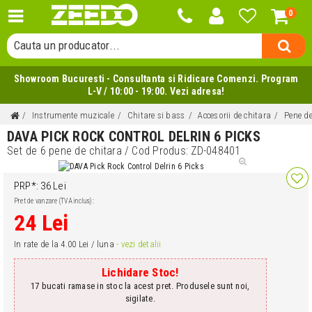
0
Cauta o categorie...
Cauta un producator...
Cauta un produs...
Showroom Bucuresti - Consultanta si Ridicare Comenzi. Program
L-V / 10:00 - 19:00. Vezi adresa!
Instrumente muzicale
Chitare si bass
Accesorii de chitara
Pene de
DAVA PICK ROCK CONTROL DELRIN 6 PICKS
Set de 6 pene de chitara
/ Cod Produs:
ZD-048401
PRP*: 36 Lei
Pret de vanzare (TVA inclus):
24 Lei
In rate de la 4.00 Lei / luna
- vezi detalii
Lichidare Stoc!
17 bucati ramase in stoc la acest pret. Produsele sunt noi,
sigilate.