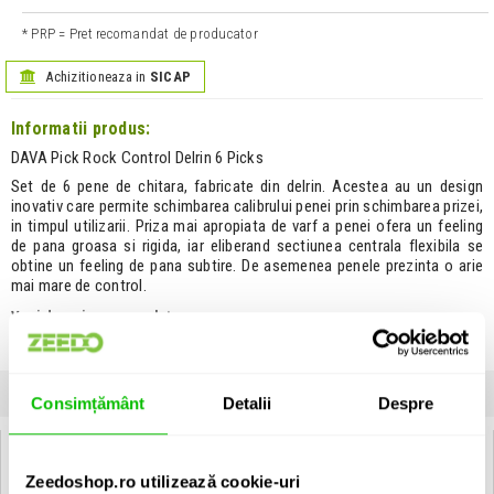
* PRP = Pret recomandat de producator
Achizitioneaza in
SICAP
Informatii produs:
DAVA Pick Rock Control Delrin 6 Picks
Set de 6 pene de chitara, fabricate din delrin. Acestea au un design
inovativ care permite schimbarea calibrului penei prin schimbarea prizei,
in timpul utilizarii. Priza mai apropiata de varf a penei ofera un feeling
de pana groasa si rigida, iar eliberand sectiunea centrala flexibila se
obtine un feeling de pana subtire. De asemenea penele prezinta o arie
mai mare de control.
Vezi descrierea completa
›
Unitate de vanzare: bucata
INFORMATII
SPECIFICATII
COMENTARII CLIENTI (
0
)
Consimțământ
Detalii
Despre
DAVA Pick Rock Control Delrin 6 Picks:
Zeedoshop.ro utilizează cookie-uri
Specificatii: