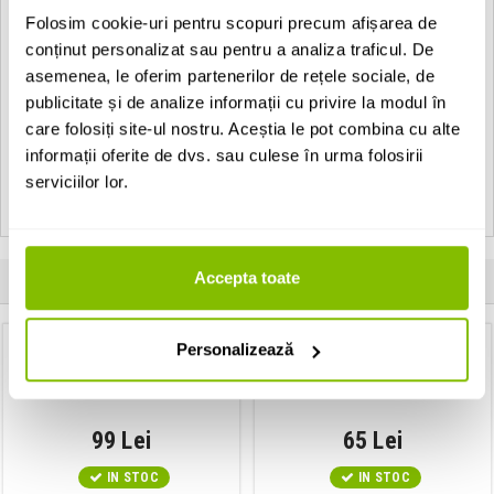
Folosim cookie-uri pentru scopuri precum afișarea de
Material: Delrin
conținut personalizat sau pentru a analiza traficul. De
Cantitate: 6
asemenea, le oferim partenerilor de rețele sociale, de
publicitate și de analize informații cu privire la modul în
EAN: 676744013035
care folosiți site-ul nostru. Aceștia le pot combina cu alte
informații oferite de dvs. sau culese în urma folosirii
Vezi toate produsele de tip
Pene de chitara DAVA Pick
Vezi toate produsele din categoria
serviciilor lor.
Pene de chitara
Vezi toate produsele producatorului
DAVA Pick
Accepta toate
Clientii care au cumparat acest produs au mai cumparat si:
Personalizează
Corzi chitara electrica 7 string
Suport de picior
D-Addario NYXL1164
Gravity GS FB 01
99 Lei
65 Lei
IN STOC
IN STOC