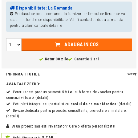
Disponibilitate: La Comanda
Produsul se poate comanda la furnizor iar timpul de livrare se va
stabili in functie de disponibilitate. Veti fi contactat dupa comanda
pentru a clarifica toate detaliile
ADAUGA IN COS
Retur 30 zile
Garantie 2 ani
INFORMATII UTILE
vezi
AVANTAJE ZEEDO:
Pentru acest produs primesti
59 Lei
sub forma de voucher pentru
comenzi viitoare! (detalii)
Poti plati integral sau partial si cu
cardul de prima didactica!
(detalii)
Divizie dedicata pentru proiecte: consultanta, proiectare si instalare.
(detalii)
Ai un proiect sau esti revanzator? Cere o oferta personalizata!
Achizitioneaza in
SICAP