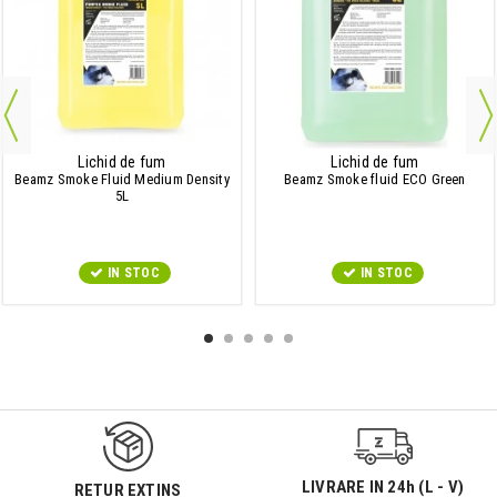
Lichid de fum
Lichid de fum
Beamz Smoke Fluid Medium Density
Beamz Smoke fluid ECO Green
5L
IN STOC
IN STOC
9547#r856
LIVRARE IN 24h (L - V)
RETUR EXTINS