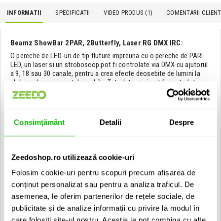
INFORMATII
SPECIFICATII
VIDEO PRODUS (1)
COMENTARII CLIENTI
Beamz ShowBar 2PAR, 2Butterfly, Laser RG DMX IRC:
O pereche de LED-uri de tip fluture impreuna cu o pereche de PARI
LED, un laser si un stroboscop pot fi controlate via DMX cu ajutorul
a 9, 18 sau 30 canale, pentru a crea efecte deosebite de lumini la
club sau la evenimentele mobile. Totodata, mai pot fi controlate cu
ajutorul unei telecomenzi IR sau via foot-controller unde poti
schimba rapid modul de functionare intre Auto si Sound.
Poti mari sistemul via conector IEC si DMX si poti sa le montezi pe
Consimțământ
Detalii
Despre
un stativ sau pe tavan.
Setul contine:
Zeedoshop.ro utilizează cookie-uri
2 x PARI LED prevazuti cu 6 LED-uri x 8W RGB-UV
2 x efecte de lumini Butterfly cu 4 LED-uri x 3W RGBW
Folosim cookie-uri pentru scopuri precum afișarea de
4 x efecte strobo albe 1W
conținut personalizat sau pentru a analiza traficul. De
1 x Laser RG 70 / 100 mW
asemenea, le oferim partenerilor de rețele sociale, de
Caracteristici:
publicitate și de analize informații cu privire la modul în
care folosiți site-ul nostru. Aceștia le pot combina cu alte