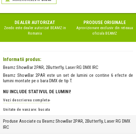
DEALER AUTORIZAT
PRODUSE ORIGINALE
Zeedo este dealer autorizat
BEAMZ
in
Aprovizionare exclusiv din reteaua
Romania
oficiala
BEAMZ
Informatii produs:
Beamz ShowBar 2PAR, 2Butterfly, Laser RG DMX IRC
Beamz ShowBar 2PAR este un set de lumini ce contine 6 efecte de
lumini montate pe o bara DMX de tip T.
NU INCLUDE STATIVUL DE LUMINI!
Vezi descrierea completa
›
Unitate de vanzare: bucata
Produse Asociate cu Beamz ShowBar 2PAR, 2Butterfly, Laser RG DMX
IRC