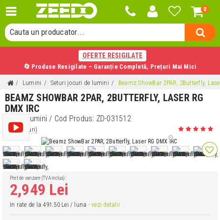
0
Cauta o categorie...
Cauta un producator...
Cauta un produs...
OFERTE RESIGILATE
🔄 Produse Resigilate – Garanție Completă, Prețuri Mai Mici
Lumini
Seturi jocuri de lumini
Beamz ShowBar 2PAR, 2Butterfly, Las
BEAMZ SHOWBAR 2PAR, 2BUTTERFLY, LASER RG
DMX IRC
Set de lumini
/ Cod Produs:
ZD-031512
(2 review-uri)
Pret de vanzare (TVA inclus):
2,949 Lei
In rate de la 491.50 Lei / luna
- vezi detalii