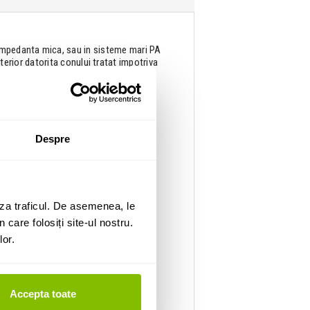
 impedanta mica, sau in sisteme mari PA
nterior datorita conului tratat impotriva
100V
Despre
za traficul. De asemenea, le
 care folosiți site-ul nostru.
lor.
Accepta toate