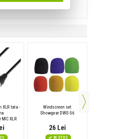
 XLR tata -
Windscreen set
Sistem wireless cu mic
ma
Showgear DWS-56
Shure BLX24/PG58 M
r MIC XLR
ei
26 Lei
1,613 Lei
TOC
IN STOC
Disponibilitate: La Co