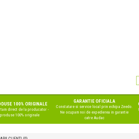
GARANTIE OFICIALA
DUSE 100% ORIGINALE
Constatare si service local prin echipa Zeedo.
tam direct de la producator -
Ne ocupam noi de expedierea in garantie
produse 100% originale
catre Audac
RII CLIENTI (
0
)