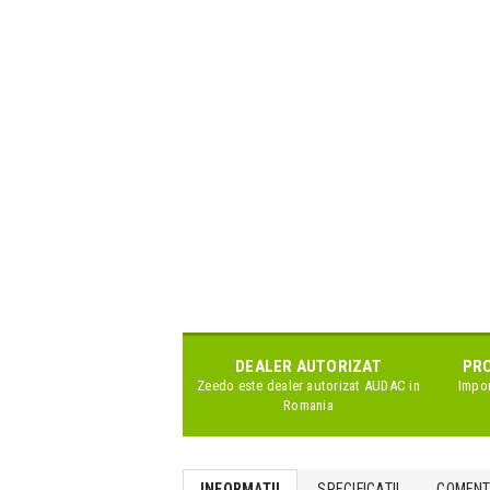
DEALER AUTORIZAT
PRO
Zeedo este dealer autorizat
AUDAC
in
Impor
Romania
INFORMATII
SPECIFICATII
COMENTA