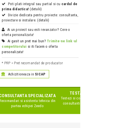
Poti plati integral sau partial si cu
cardul de
prima didactica!
(detalii)
Divizie dedicata pentru proiecte: consultanta,
proiectare si instalare. (detalii)
Ai un proiect sau esti revanzator? Cere o
oferta personalizata!
Ai gasit un pret mai bun?
Trimite-ne link-ul
competitorului
si iti facem o oferta
personalizata!
* PRP = Pret recomandat de producator
Achizitioneaza in
SICAP
TESTARE IN SHOWROOM
CONSULTANTA SPECIALIZATA
Testezi si compari produsele impreuna cu
Recomandari si asistenta tehnica din
consultanti Zeedo specializati pe acest
partea echipei Zeedo
brand