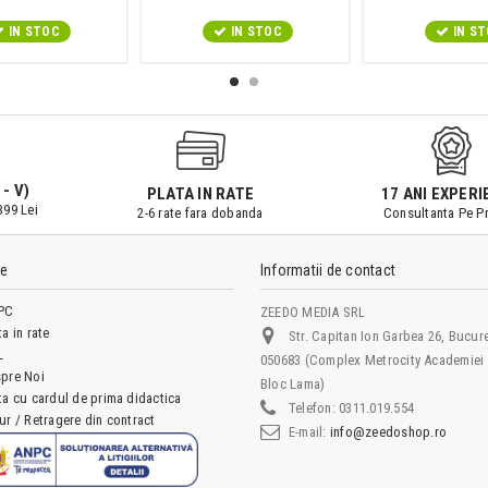
IN STOC
IN STOC
IN S
 - V)
PLATA IN RATE
17 ANI EXPERI
399 Lei
2-6 rate fara dobanda
Consultanta Pe Pr
le
Informatii de contact
PC
ZEEDO MEDIA SRL
ta in rate
Str. Capitan Ion Garbea 26, Bucure
L
050683 (Complex Metrocity Academiei 
pre Noi
Bloc Lama)
ta cu cardul de prima didactica
Telefon:
0311.019.554
ur / Retragere din contract
E-mail:
info@zeedoshop.ro