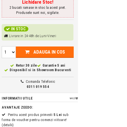
Lichidare Stoc!
2 bucati ramase in stoc la acest pret.
Produsele sunt noi, sigilate.
IN STOC
Livrare in 24-48h de Luni-Vineri
ADAUGA IN COS
Retur 30 zile
Garantie 5 ani
Disponibil si in
Showroom Bucuresti
Comanda Telefonic
0311 019 554
INFORMATII UTILE
vezi
AVANTAJE ZEEDO:
Pentru acest produs primesti
5 Lei
sub
forma de voucher pentru comenzi viitoare!
(detalii)