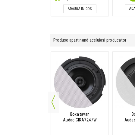
ADAUGA IN COS
ADA
ADAUGA IN COS
Produse apartinand aceluiasi producator
reche de boxe de perete
Boxa tavan
B
Audac ATEO4M/B
Audac CIRA724I/W
Auda