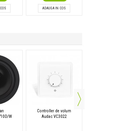
 COS
ADAUGA IN COS
ADAUGA IN COS
van
Controller de volum
Boxa tavan
710D/W
Audac VC3022
Audac CIRA824I/W