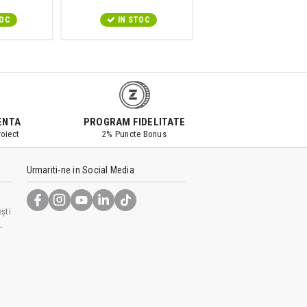
TOC
IN STOC
IN STOC
ENTA
PROGRAM FIDELITATE
oiect
2% Puncte Bonus
Urmariti-ne in Social Media
ști
-