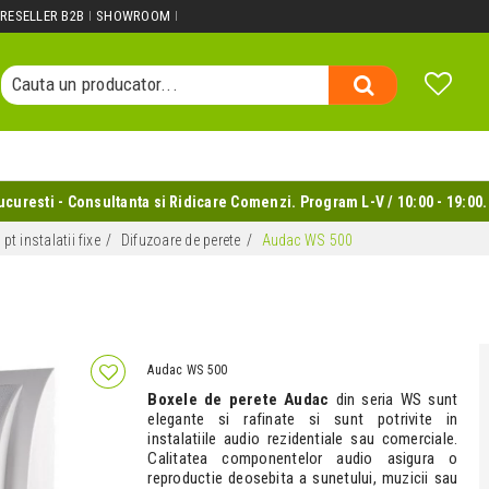
Cauta un produs...
RESELLER B2B
SHOWROOM
Cauta o categorie...
Cauta un producator...
Cauta un produs...
uresti - Consultanta si Ridicare Comenzi. Program L-V / 10:00 - 19:00.
t instalatii fixe
Difuzoare de perete
Audac WS 500
8
Audac WS 500
Boxele de perete Audac
din seria WS sunt
elegante si rafinate si sunt potrivite in
instalatiile audio rezidentiale sau comerciale.
Calitatea componentelor audio asigura o
reproductie deosebita a sunetului, muzicii sau