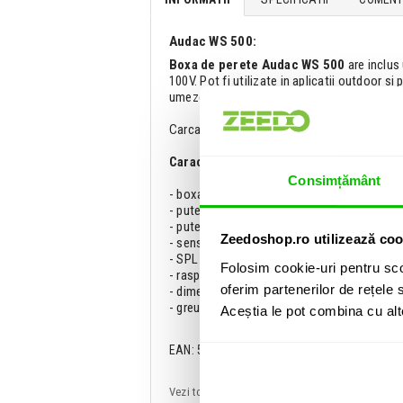
Audac WS 500:
Boxa de perete Audac WS 500
are inclus
100V. Pot fi utilizate in aplicatii outdoor si
umezelii. Carcasa si grila pot fi vopsite pen
Carcasa este realizata din ABS si are o for
Caracteristici boxa de perete:
Consimțământ
- boxa de perete pentru instalatii audio rez
- putere maxima 20 W
- putere RMS 10 W
Zeedoshop.ro utilizează coo
- sensitivitate 92 dB
- SPL maxim 99 dB
Folosim cookie-uri pentru sco
- raspuns in frecventa 110 - 13.000 Hz
oferim partenerilor de rețele s
- dimensiuni 240 x 340 x 100 mm
- greutate 1.62 Kg
Aceștia le pot combina cu alte 
EAN: 5414795010345
Vezi toate produsele de tip
Difuzoare de pere