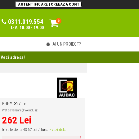
AUTENTIFICARE | CREEAZA CONT
0311.019.554
0
0
L-V: 10:00 - 19:00
AI UN PROIECT?
 Vezi adresa!
PRP*: 327 Lei
Pret de vanzare (TVA inclus):
262 Lei
In rate de la 43.67 Lei / luna
- vezi detalii