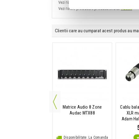
Vezi toate produsele din categoria
Difuzoare d
Vezi toate produsele producatorului
Audac
Clientii care au cumparat acest produs au ma
Amplificator audio
Matrice Audio 8 Zone
Cablu bal
Audac CAP 248
Audac MTX88
XLR ma
Adam Hall
5,794 Lei
IN STOC
Disponibilitate: La Comanda