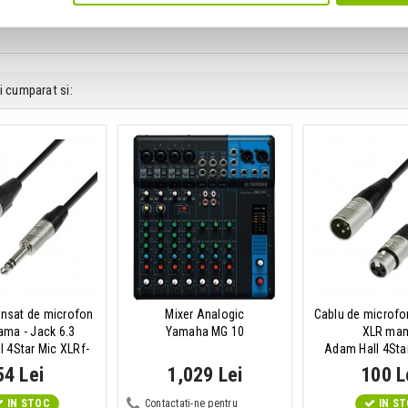
e perete
i cumparat si:
ansat de microfon
Mixer Analogic
Cablu de microfon
ma - Jack 6.3
Yamaha MG 10
XLR ma
 4Star Mic XLRf-
Adam Hall 4Sta
TRS 1.5m
10m
54 Lei
1,029 Lei
100 L
IN STOC
Contactati-ne pentru
IN S