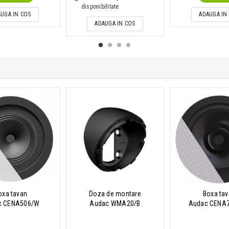
disponibilitate
UGA IN COS
ADAUGA IN
ADAUGA IN COS
oxa tavan
Doza de montare
Boxa ta
c CENA506/W
Audac WMA20/B
Audac CENA