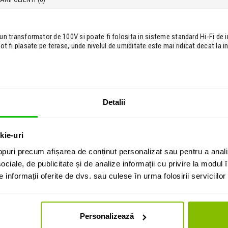
 un transformator de 100V si poate fi folosita in sisteme standard Hi-Fi de
 pot fi plasate pe terase, unde nivelul de umiditate este mai ridicat decat la i
tru a se integra perfect cu interiorul camerei.
ma curba si este echipata cu un difuzor de 5.5 ce are tap-uri pe 10W / 5W / 
Detalii
identiale sau comerciale
kie-uri
puri precum afișarea de conținut personalizat sau pentru a anali
ociale, de publicitate și de analize informații cu privire la modul în
informații oferite de dvs. sau culese în urma folosirii serviciilor 
Personalizează
te Audac