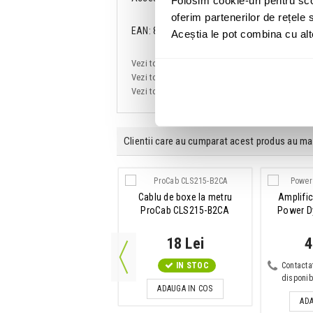
Folosim cookie-uri pentru sco
oferim partenerilor de rețele s
EAN: 8715693311006
Aceștia le pot combina cu alte 
Vezi toate produsele de tip
Amplificatoare ra
Vezi toate produsele din categoria
Amplificato
Vezi toate produsele producatorului
Power Dy
Clientii care au cumparat acest produs au ma
lu audio 2 x RCA mama -
Cablu de boxe la metru
Amplific
2 x RCA tata
ProCab CLS215-B2CA
Power D
ProCab CLA850/1.5
41 Lei
18 Lei
4
Disponibilitate: La Comanda
IN STOC
Contacta
disponibi
ADAUGA IN COS
ADAUGA IN COS
ADA