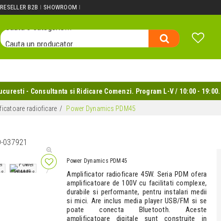
Cauta un produs...
RESELLER B2B
SHOWROOM
Cauta o categorie...
Cauta un producator...
Cauta un produs...
uresti - Consultanta si Ridicare Comenzi. Program L-V / 10:00 - 19:00.
ficatoare radioficare
Power Dynamics PDM45
D-037921
Power Dynamics PDM45
Amplificator radioficare 45W. Seria PDM ofera
amplificatoare de 100V cu facilitati complexe,
durabile si performante, pentru instalari medii
si mici. Are inclus media player USB/FM si se
poate conecta Bluetooth. Aceste
amplificatoare digitale sunt construite in