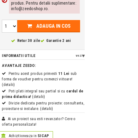
produs. Pentru detalii suplimentare:
info@zeedoshop.ro.
ADAUGA IN COS
Retur 30 zile
Garantie 2 ani
INFORMATII UTILE
vezi
AVANTAJE ZEEDO:
Pentru acest produs primesti
11 Lei
sub
forma de voucher pentru comenzi viitoare!
(detalii)
Poti plati integral sau partial si cu
cardul de
prima didactica!
(detalii)
Divizie dedicata pentru proiecte: consultanta,
proiectare si instalare. (detalii)
Ai un proiect sau esti revanzator? Cere o
oferta personalizata!
Achizitioneaza in
SICAP