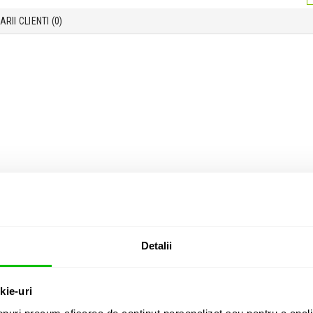
RII CLIENTI (
0
)
Detalii
kie-uri