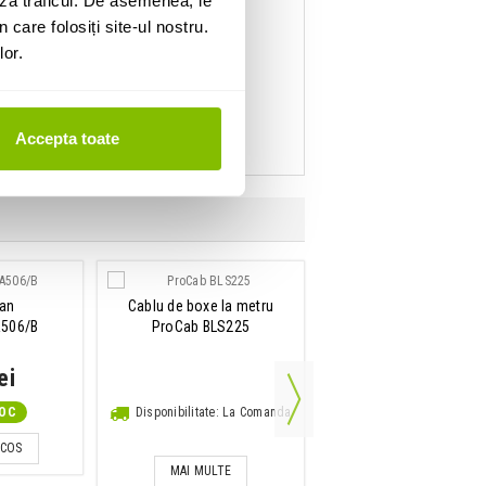
za traficul. De asemenea, le
 care folosiți site-ul nostru.
lor.
Accepta toate
van
Cablu de boxe la metru
Boxa de tavan
506/B
ProCab BLS225
Power Dynamics CSP
ei
119 Lei
TOC
Disponibilitate: La Comanda
IN STOC
 COS
ADAUGA IN COS
MAI MULTE