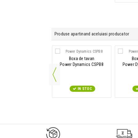
Produse apartinand aceluiasi producator
ificator audio pe 4 zone
Boxa de tavan
Box
Power Dynamics
Power Dynamics CSPB8
Power D
PDV360MP3
IN STOC
IN STOC
9547#r856