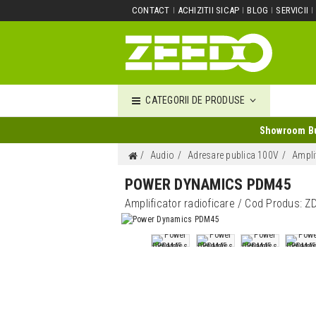
CONTACT
ACHIZITII SICAP
BLOG
SERVICII
CATEGORII DE PRODUSE
Showroom Buc
Audio
Adresare publica 100V
Ampli
POWER DYNAMICS PDM45
Amplificator radioficare
/ Cod Produs:
Z