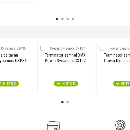
a de tavan
Terminator semnal DMX
Terminator se
ynamics CSPS6
Power Dynamics CX107
Power Dynami
IN STOC
IN STOC
IN S