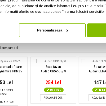
puri precum afișarea de conținut personalizat sau pentru a anali
ociale, de publicitate și de analize informații cu privire la modul în
informații oferite de dvs. sau culese în urma folosirii serviciilor 
dioficare Power Dynamics
are radioficare
Personalizează
namics
i cumparat si:
ator radioficare
Boxa tavan
Boxa ta
ynamics PDM25
Audac CIRA506/W
Audac CENA
53 Lei
254 Lei
147 L
ti-ne pentru
IN STOC
IN S
litate
ADAUGA IN COS
ADAUGA IN
UGA IN COS