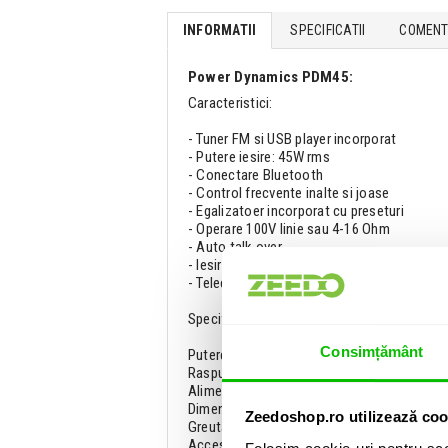
INFORMATII
SPECIFICATII
COMENTA
Power Dynamics PDM45:
Caracteristici:
- Tuner FM si USB player incorporat
- Putere iesire: 45W rms
- Conectare Bluetooth
- Control frecvente inalte si joase
- Egalizatoer incorporat cu preseturi
- Operare 100V linie sau 4-16 Ohm
- Auto talk over
- Iesire aux pentru amplificator slabe
- Telecomanda Infrarosu
Specificatii:
Consimțământ
Putere Iesire: RMS 45W
Raspuns in frecvente: 50Hz - 18.000Hz
Alimentare: 220-240VAC 50Hz
Dimensiuni: 205 x 285 x 65mm
Zeedoshop.ro utilizează coo
Greutate: 1.85 Kg
Accesorii: cablu alimentare, telecomanda