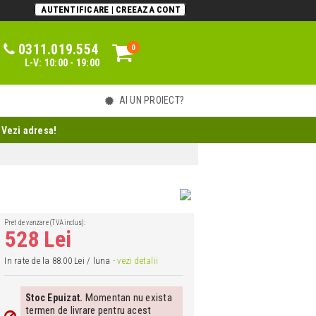
AUTENTIFICARE | CREEAZA CONT
0311.019.554
0
0
L-V: 10:00 - 19:00
AI UN PROIECT?
 Vezi adresa!
Pret de vanzare (TVA inclus):
528 Lei
In rate de la 88.00 Lei / luna
- vezi detalii
Momentan nu exista
Stoc Epuizat.
termen de livrare pentru acest