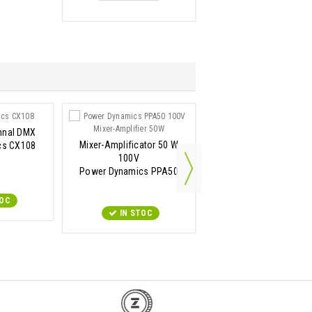
mnal DMX
Mixer-Amplificator 50 W
Boxa de gradina
cs CX108
100V
Power Dynamics GS5
Power Dynamics PPA50
100V 5.25
100V Mixer-Amplifier 50W
TOC
IN STOC
IN STOC