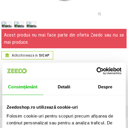
Acest produs nu mai face parte din oferta Zeedo sau nu se
mai produce.
Achizitioneaza in
SICAP
Informatii produs:
Artecta Seattle-S
Spot incastrabil de tavan.
Consimțământ
Detalii
Despre
Vezi descrierea completa
›
Unitate de vanzare: bucata
Zeedoshop.ro utilizează cookie-uri
INFORMATII
SPECIFICATII
COMENTARII CLIENTI (
0
)
Folosim cookie-uri pentru scopuri precum afișarea de
conținut personalizat sau pentru a analiza traficul. De