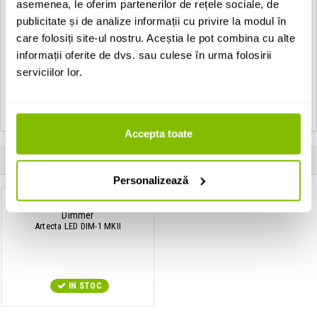
Artecta Seattle-S:
asemenea, le oferim partenerilor de rețele sociale, de
Max. 35W Downlight - MR11
publicitate și de analize informații cu privire la modul în
care folosiți site-ul nostru. Aceștia le pot combina cu alte
• Housing: Polished aluminium
informații oferite de dvs. sau culese în urma folosirii
serviciilor lor.
Vezi toate produsele de tip
Recessed Artecta
Vezi toate produsele din categoria
Recessed
Vezi toate produsele producatorului
Artecta
Accepta toate
Produse apartinand aceluiasi producator
Personalizează
Dimmer
Artecta LED DIM-1 MKII
IN STOC