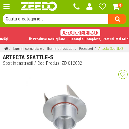
0
Cauta un produs...
Cauta o categorie...
Cauta un producator...
OFERTE RESIGILATE
Cauta un produs...
i
🔄 Produse Resigilate – Garanție Completă, Prețuri Mai Mici
Lumini comerciale
Iluminat focusat
Recessed
Artecta Seattle-S
ARTECTA SEATTLE-S
Spot incastrabil
/ Cod Produs:
ZD-012082