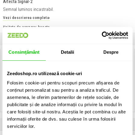
Artecta Signal-2
Semnal luminos incastrabil.
Vezi descrierea completa
›
Unitate de vanzare: bucata
INFORMATII
SPECIFICATII
COMENTARII CLIENTI (
0
)
Consimțământ
Detalii
Despre
Artecta Signal-2:
� Housing: Aluminium
� Built in box: Included
Zeedoshop.ro utilizează cookie-uri
� With Built in transformer
Folosim cookie-uri pentru scopuri precum afișarea de
conținut personalizat sau pentru a analiza traficul. De
Vezi toate produsele de tip
Recessed Artecta
Vezi toate produsele din categoria
Recessed
asemenea, le oferim partenerilor de rețele sociale, de
Vezi toate produsele producatorului
Artecta
publicitate și de analize informații cu privire la modul în
care folosiți site-ul nostru. Aceștia le pot combina cu alte
informații oferite de dvs. sau culese în urma folosirii
Produse apartinand aceluiasi producator
serviciilor lor.