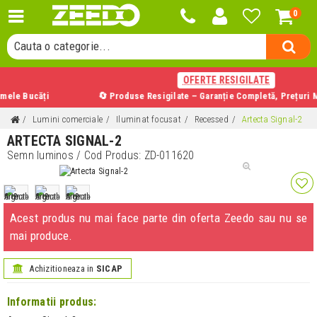
0
Cauta un produs...
Cauta o categorie...
Cauta un producator...
OFERTE RESIGILATE
Cauta un produs...
Bucăți
🔄 Produse Resigilate – Garanție Completă, Prețuri Mai Mi
Lumini comerciale
Iluminat focusat
Recessed
Artecta Signal-2
ARTECTA SIGNAL-2
Semn luminos
/ Cod Produs:
ZD-011620
Acest produs nu mai face parte din oferta Zeedo sau nu se
mai produce.
Achizitioneaza in
SICAP
Informatii produs: