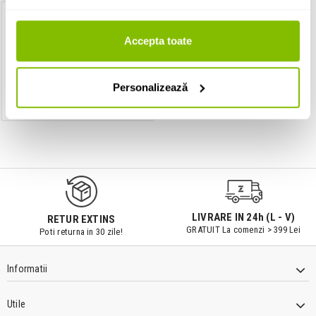
Dimmer
Accepta toate
Artecta LED DIM-1 MKII
Personalizează
IN STOC
9547#r856
LIVRARE IN 24h (L - V)
RETUR EXTINS
GRATUIT La comenzi > 399 Lei
Poti returna in 30 zile!
Informatii
Utile