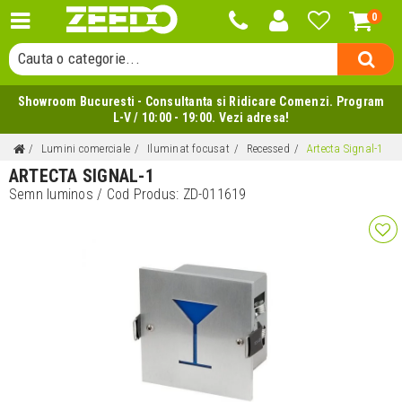
Cauta un produs...
0
Cauta o categorie...
Cauta un producator...
Showroom Bucuresti - Consultanta si Ridicare Comenzi. Program
Cauta un produs...
L-V / 10:00 - 19:00. Vezi adresa!
Lumini comerciale
Iluminat focusat
Recessed
Artecta Signal-1
ARTECTA SIGNAL-1
Semn luminos
/ Cod Produs:
ZD-011619