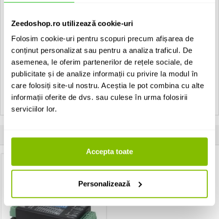
Artecta Signal-1:
Glass/Blue
Zeedoshop.ro utilizează cookie-uri
Folosim cookie-uri pentru scopuri precum afișarea de
• Housing: Aluminium
• Built in box: Included
conținut personalizat sau pentru a analiza traficul. De
• With Built in transformer
asemenea, le oferim partenerilor de rețele sociale, de
publicitate și de analize informații cu privire la modul în
Vezi toate produsele de tip
Recessed Artecta
care folosiți site-ul nostru. Aceștia le pot combina cu alte
Vezi toate produsele din categoria
Recessed
informații oferite de dvs. sau culese în urma folosirii
Vezi toate produsele producatorului
Artecta
serviciilor lor.
Produse apartinand aceluiasi producator
Accepta toate
Personalizează