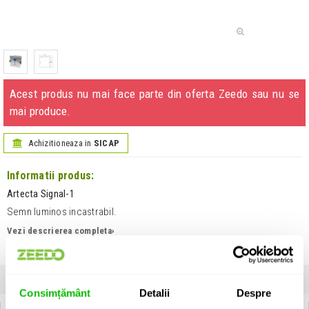
Acest produs nu mai face parte din oferta Zeedo sau nu se
mai produce.
Achizitioneaza in
SICAP
Informatii produs:
Artecta Signal-1
Semn luminos incastrabil.
Vezi descrierea completa
›
Unitate de vanzare: bucata
INFORMATII
SPECIFICATII
COMENTARII CLIENTI (
0
)
Consimțământ
Detalii
Despre