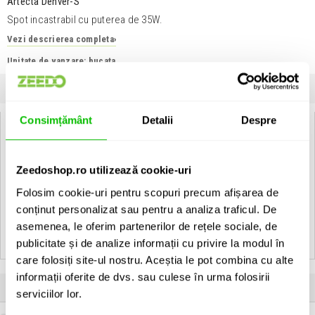
Artecta Denver-S
Spot incastrabil cu puterea de 35W.
Vezi descrierea completa
›
Unitate de vanzare: bucata
INFORMATII
SPECIFICATII
COMENTARII CLIENTI (
0
)
Consimțământ
Detalii
Despre
Artecta Denver-S:
Max. 35W Downlight - MR11
Zeedoshop.ro utilizează cookie-uri
• Housing: Polished aluminium
Folosim cookie-uri pentru scopuri precum afișarea de
conținut personalizat sau pentru a analiza traficul. De
Vezi toate produsele de tip
Recessed Artecta
Vezi toate produsele din categoria
Recessed
asemenea, le oferim partenerilor de rețele sociale, de
Vezi toate produsele producatorului
Artecta
publicitate și de analize informații cu privire la modul în
care folosiți site-ul nostru. Aceștia le pot combina cu alte
informații oferite de dvs. sau culese în urma folosirii
Produse apartinand aceluiasi producator
serviciilor lor.