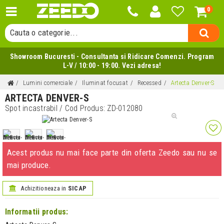
0
Cauta un produs...
Cauta o categorie...
Cauta un producator...
Showroom Bucuresti - Consultanta si Ridicare Comenzi. Program
Cauta un produs...
L-V / 10:00 - 19:00. Vezi adresa!
Lumini comerciale
Iluminat focusat
Recessed
Artecta Denver-S
ARTECTA DENVER-S
Spot incastrabil
/ Cod Produs:
ZD-012080
Acest produs nu mai face parte din oferta Zeedo sau nu se
mai produce.
Achizitioneaza in
SICAP
Informatii produs: