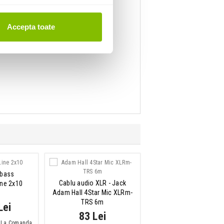
Accepta toate
 bass
Compact Power Conditio
Cablu audio XLR - Jack
ine 2x10
10A, 2 prize
Adam Hall 4Star Mic XLRm-
Furman AC-210A E
TRS 6m
Lei
1,088 Lei
83 Lei
e: La Comanda
IN STOC