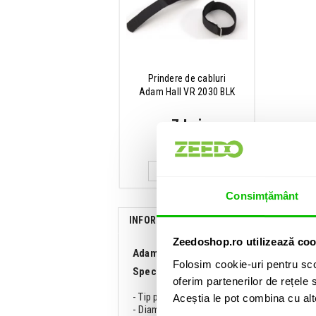
Prindere de cabluri
Adam Hall VR 2030 BLK
7 Lei
IN STOC
ADAUGA IN COS
Consimțământ
INFORMATII
SPECIFICATII
COMENTA
Zeedoshop.ro utilizează coo
Adam Hall 5Star Mic XLR 5m:
Folosim cookie-uri pentru sco
Specificatii:
oferim partenerilor de rețele s
- Tip produs: Cablu de microfon
Aceștia le pot combina cu alte 
- Diametru cablu: 6.4 mm