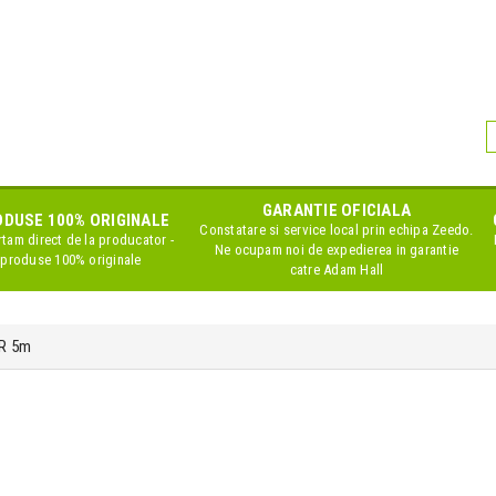
GARANTIE OFICIALA
DUSE 100% ORIGINALE
Constatare si service local prin echipa Zeedo.
tam direct de la producator -
Ne ocupam noi de expedierea in garantie
produse 100% originale
catre Adam Hall
LR 5m