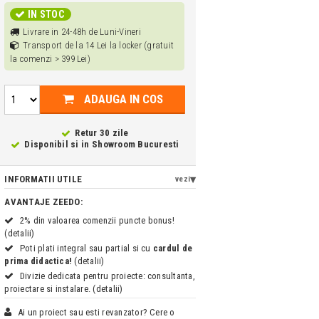
IN STOC
Livrare in 24-48h de Luni-Vineri
Transport de la 14 Lei la locker (gratuit
la comenzi > 399 Lei)
ADAUGA IN COS
Retur 30 zile
Disponibil si in
Showroom Bucuresti
INFORMATII UTILE
vezi
AVANTAJE ZEEDO:
2% din valoarea comenzii puncte bonus!
(detalii)
Poti plati integral sau partial si cu
cardul de
prima didactica!
(detalii)
Divizie dedicata pentru proiecte: consultanta,
proiectare si instalare. (detalii)
Ai un proiect sau esti revanzator? Cere o