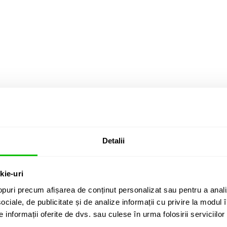
Detalii
RII CLIENTI (
3
)
kie-uri
puri precum afișarea de conținut personalizat sau pentru a anali
ociale, de publicitate și de analize informații cu privire la modul în
informații oferite de dvs. sau culese în urma folosirii serviciilor 