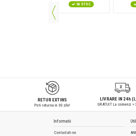
IN STOC
IN STOC
LIVRARE IN 24h (L
RETUR EXTINS
GRATUIT La comenzi > 
Poti returna in 30 zile!
Informatii
Uti
Contactati-ne
AN