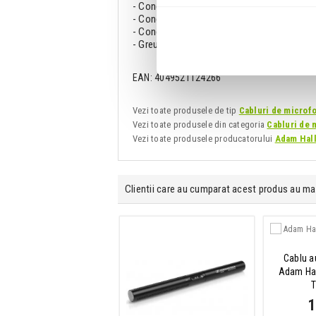
- Conector 1: XLR mama in 3 pini
- Conector 2: XLR tata in 3 pini
- Conectori Neutrik placati cu argint
- Greutate: 309 g
EAN: 4049521124266
Vezi toate produsele de tip
Cabluri de microf
Vezi toate produsele din categoria
Cabluri de 
Vezi toate produsele producatorului
Adam Hal
Clientii care au cumparat acest produs au ma
icrofon pentru podcast
Cablu a
dinamic hipercardioid
Adam Hal
udio Technica AT2040
454 Lei
1
Disponibilitate: La Comanda