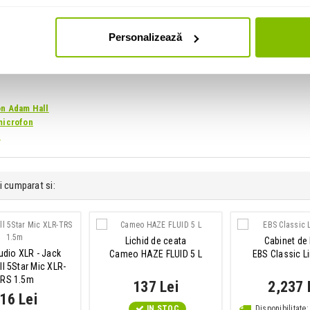
Personalizează
on Adam Hall
microfon
l
i cumparat si:
Lichid de ceata
Cabinet de
udio XLR - Jack
Cameo HAZE FLUID 5 L
EBS Classic L
l 5Star Mic XLR-
TRS 1.5m
137 Lei
2,237 
16 Lei
IN STOC
Disponibilitat