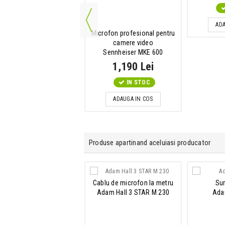
ADAUGA IN COS
ADA
Microfon profesional pentru
camere video
Sennheiser MKE 600
1,190 Lei
IN STOC
ADAUGA IN COS
Produse apartinand aceluiasi producator
Cablu de microfon la metru
Sur
Cablu de retea
Adam Hall 3 STAR M 230
Ada
m Hall 4 STAR NETWORK
CAT6A