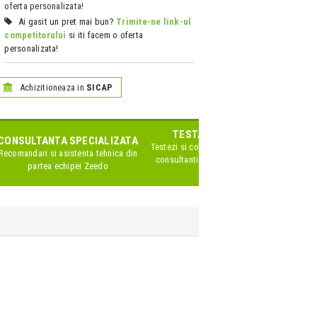
oferta personalizata!
Ai gasit un pret mai bun?
Trimite-ne link-ul
competitorului
si iti facem o oferta
personalizata!
Achizitioneaza in
SICAP
TESTARE IN SHOWROOM
CONSULTANTA SPECIALIZATA
Testezi si compari produsele impreuna cu
Recomandari si asistenta tehnica din
consultanti Zeedo specializati pe acest
partea echipei Zeedo
brand