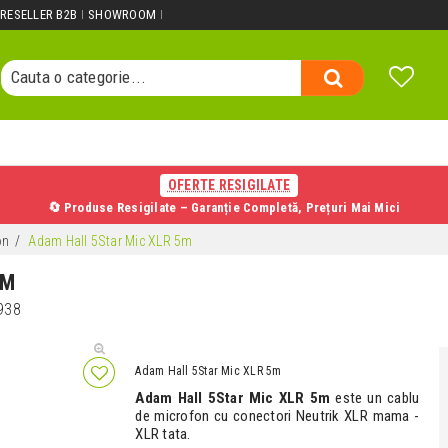
Cauta un produs...
RESELLER B2B
SHOWROOM
Cauta o categorie...
Cauta un producator...
Cauta un produs...
OFERTE RESIGILATE
🔄 Produse Resigilate – Garanție Completă, Prețuri Mai Mici
on
Adam Hall 5Star Mic XLR 5m
5M
938
Adam Hall 5Star Mic XLR 5m
Adam Hall 5Star Mic XLR 5m
este un cablu
de microfon cu conectori Neutrik XLR mama -
XLR tata.