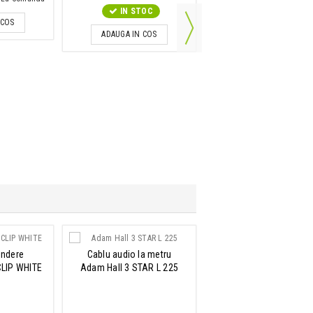
IN STOC
ADAUGA IN COS
 COS
ADAUGA IN COS
indere
Cablu audio la metru
Cablu de alimentare
CLIP WHITE
Adam Hall 3 STAR L 225
Adam Hall 4 STAR PLK 
0.5m