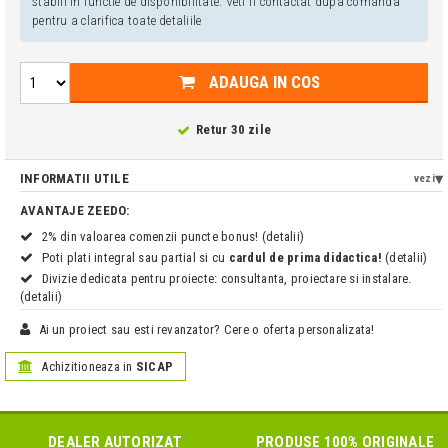
stabili in functie de disponibilitate. Veti fi contactat dupa comanda
pentru a clarifica toate detaliile
ADAUGA IN COS
Retur 30 zile
INFORMATII UTILE
vezi
AVANTAJE ZEEDO:
2% din valoarea comenzii puncte bonus! (detalii)
Poti plati integral sau partial si cu
cardul de prima didactica!
(detalii)
Divizie dedicata pentru proiecte: consultanta, proiectare si instalare.
(detalii)
Ai un proiect sau esti revanzator? Cere o oferta personalizata!
Achizitioneaza in
SICAP
DEALER AUTORIZAT
PRODUSE 100% ORIGINALE