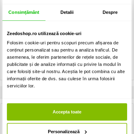
- Sectiunea transversala: 0.22 mm2
- Impedanta la supratensiune: 80 ohmi / km
Consimțământ
Detalii
Despre
- Capacitate: <.90 pF / m
- Conector 1: Jack 6.3 mm tata
- Conector 2: Jack 6.3 mm tata
- Greutate: 0,064 kg
Zeedoshop.ro utilizează cookie-uri
Folosim cookie-uri pentru scopuri precum afișarea de
EAN: 4049521119538
conținut personalizat sau pentru a analiza traficul. De
asemenea, le oferim partenerilor de rețele sociale, de
Vezi toate produsele de tip
Cabluri audio Adam Hall
publicitate și de analize informații cu privire la modul în
Vezi toate produsele din categoria
Cabluri audio
Vezi toate produsele producatorului
Adam Hall
care folosiți site-ul nostru. Aceștia le pot combina cu alte
informații oferite de dvs. sau culese în urma folosirii
serviciilor lor.
Clientii care au cumparat acest produs au mai cumparat si:
Accepta toate
Alimentator pedale
CIOKS DC7
Personalizează