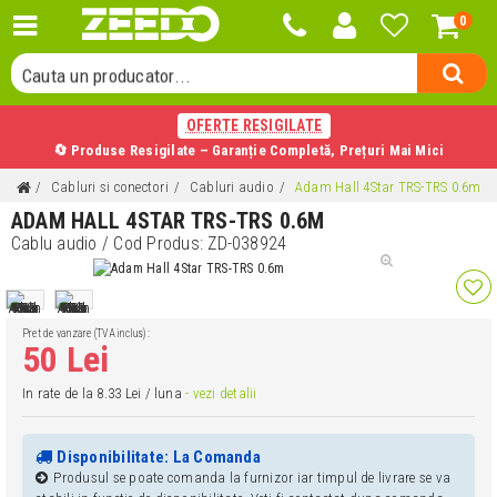
0
Cauta o categorie...
Cauta un producator...
Cauta un produs...
OFERTE RESIGILATE
🔄 Produse Resigilate – Garanție Completă, Prețuri Mai Mici
Cabluri si conectori
Cabluri audio
Adam Hall 4Star TRS-TRS 0.6m
ADAM HALL 4STAR TRS-TRS 0.6M
Cablu audio
/ Cod Produs:
ZD-038924
Pret de vanzare (TVA inclus):
50 Lei
In rate de la 8.33 Lei / luna
- vezi detalii
Disponibilitate: La Comanda
Produsul se poate comanda la furnizor iar timpul de livrare se va