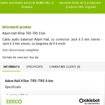
Zeedo este dealer autorizat
ADAM HALL
in
Importam direct de la producator -
Romania
produse 100% originale
Informatii produs:
Adam Hall 4Star TRS-TRS 0.6m
Cablu audio balansat Adam Hall, cu conectori Jack 6.3 mm stereo -
Jack 6.3 mm stereo, cu lungimea de 0.6 metri.
Vezi descrierea completa
›
Unitate de vanzare: bucata
INFORMATII
SPECIFICATII
COMENTARII CLIENTI (
0
)
Adam Hall 4Star TRS-TRS 0.6m:
Specificatii
- Lungime: 0.9 m
- Culoare: Negru
- Diametru: 6 mm