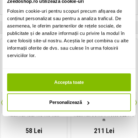
Zeedoshop.ro utilizează cookie-uri
Folosim cookie-uri pentru scopuri precum afișarea de
conținut personalizat sau pentru a analiza traficul. De
asemenea, le oferim partenerilor de rețele sociale, de
Clientii care au cumparat acest produs au mai cumparat si:
publicitate și de analize informații cu privire la modul în
care folosiți site-ul nostru. Aceștia le pot combina cu alte
informații oferite de dvs. sau culese în urma folosirii
serviciilor lor.
Accepta toate
Personalizează
Cablu audio
Cablu de instrument Jack-Jack
Adam Hall 4Star TRS-TRS 1.5m
Adam Hall 5 STAR IPR 0900 SILENT 9
m
58 Lei
211 Lei