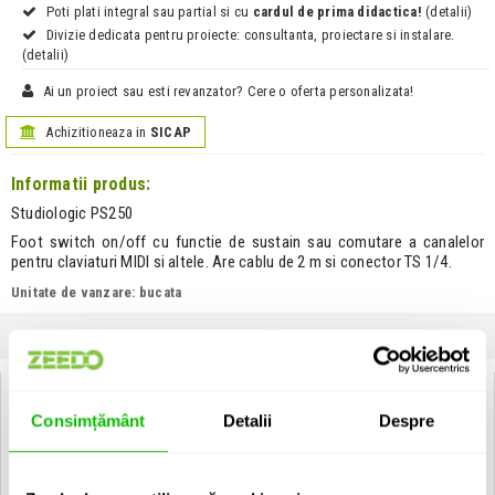
Poti plati integral sau partial si cu
cardul de prima didactica!
(detalii)
Divizie dedicata pentru proiecte: consultanta, proiectare si instalare.
(detalii)
Ai un proiect sau esti revanzator? Cere o oferta personalizata!
Achizitioneaza in
SICAP
Informatii produs:
Studiologic PS250
Foot switch on/off cu functie de sustain sau comutare a canalelor
pentru claviaturi MIDI si altele. Are cablu de 2 m si conector TS 1/4.
Unitate de vanzare: bucata
SPECIFICATII
COMENTARII CLIENTI (
0
)
Specificatii Tehnice Studiologic PS250
Consimțământ
Detalii
Despre
Tip pedala
Footswitch
Tip produs
Footswitch / Sustain