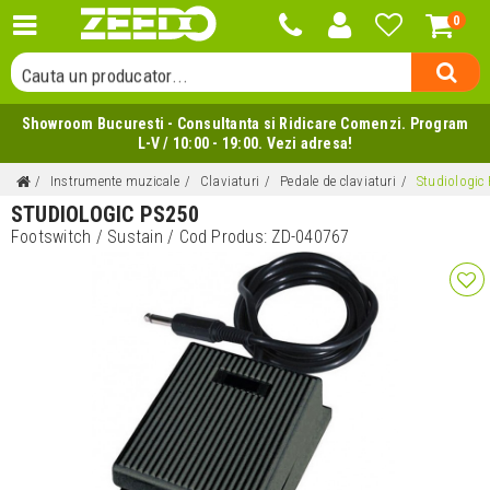
0
Cauta o categorie...
Cauta un producator...
Cauta un produs...
Showroom Bucuresti - Consultanta si Ridicare Comenzi. Program
L-V / 10:00 - 19:00. Vezi adresa!
Instrumente muzicale
Claviaturi
Pedale de claviaturi
Studiologic
STUDIOLOGIC PS250
Footswitch / Sustain
/ Cod Produs:
ZD-040767