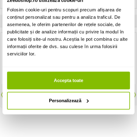
Zeedoshop.ro utilizează cookie-uri
Folosim cookie-uri pentru scopuri precum afișarea de
conținut personalizat sau pentru a analiza traficul. De
Clientii care au cumparat acest produs au mai cumparat si:
asemenea, le oferim partenerilor de rețele sociale, de
publicitate și de analize informații cu privire la modul în
care folosiți site-ul nostru. Aceștia le pot combina cu alte
Podium scena
informații oferite de dvs. sau culese în urma folosirii
Showgear Mammoth Dex 1 x 0.5 m
Troller pentru transport
serviciilor lor.
Showgear Mammoth Transport
Trolley 10x
1,518 Lei
3,282 Lei
Contactati-ne pentru
disponibilitate
Accepta toate
In stoc furnizor (5-12 zile)
ADAUGA IN COS
MAI MULTE
Personalizează