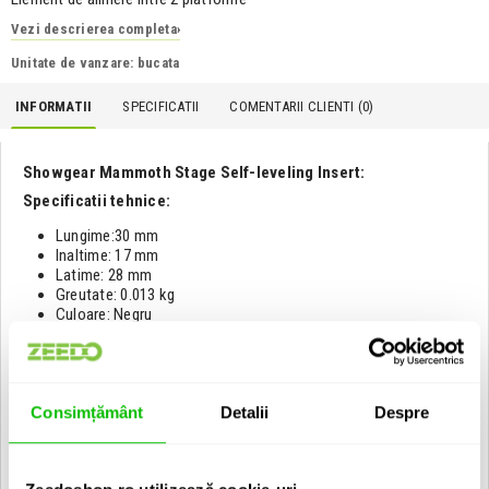
Vezi descrierea completa
›
Unitate de vanzare: bucata
INFORMATII
SPECIFICATII
COMENTARII CLIENTI (
0
)
Showgear Mammoth Stage Self-leveling Insert:
Specificatii tehnice:
Lungime:30 mm
Inaltime: 17 mm
Latime: 28 mm
Greutate: 0.013 kg
Culoare: Negru
Material: Plastic
EAN: 8717748378675
Consimțământ
Detalii
Despre
Vezi toate produsele de tip
Accesorii sceno-tehnica Showgear
Vezi toate produsele din categoria
Accesorii sceno-tehnica
Vezi toate produsele producatorului
Showgear