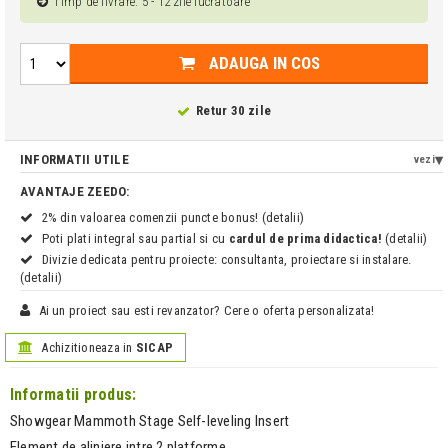
Timp de livrare: 5 - 12 zile lucratoare
ADAUGA IN COS
Retur 30 zile
INFORMATII UTILE
vezi
AVANTAJE ZEEDO:
2% din valoarea comenzii puncte bonus! (detalii)
Poti plati integral sau partial si cu
cardul de prima didactica!
(detalii)
Divizie dedicata pentru proiecte: consultanta, proiectare si instalare.
(detalii)
Ai un proiect sau esti revanzator? Cere o oferta personalizata!
Achizitioneaza in
SICAP
Informatii produs:
Showgear Mammoth Stage Self-leveling Insert
Element de aliniere intre 2 platforme