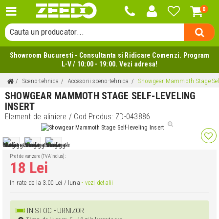
0
Cauta o categorie...
Cauta un producator...
Cauta un produs...
Showroom Bucuresti - Consultanta si Ridicare Comenzi. Program
L-V / 10:00 - 19:00. Vezi adresa!
Sceno-tehnica
Accesorii sceno-tehnica
Showgear Mammoth Stage Self-
SHOWGEAR MAMMOTH STAGE SELF-LEVELING
INSERT
Element de aliniere
/ Cod Produs:
ZD-043886
Pret de vanzare (TVA inclus):
18 Lei
In rate de la 3.00 Lei / luna
- vezi detalii
IN STOC FURNIZOR