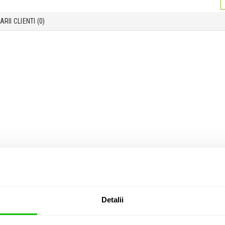
RII CLIENTI (
0
)
tehnica Showgear
sceno-tehnica
Detalii
i cumparat si: