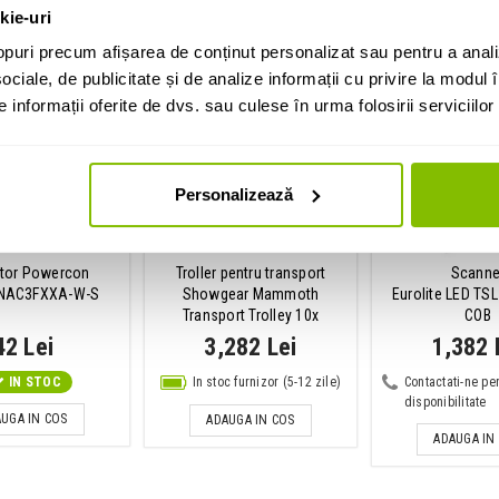
kie-uri
puri precum afișarea de conținut personalizat sau pentru a anali
ociale, de publicitate și de analize informații cu privire la modul în
informații oferite de dvs. sau culese în urma folosirii serviciilor 
Personalizează
tor Powercon
Troller pentru transport
Scanne
k NAC3FXXA-W-S
Showgear Mammoth
Eurolite LED TS
Transport Trolley 10x
COB
42 Lei
3,282 Lei
1,382 
IN STOC
In stoc furnizor (5-12 zile)
Contactati-ne pe
disponibilitate
UGA IN COS
ADAUGA IN COS
ADAUGA IN