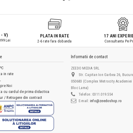
 - V)
PLATA IN RATE
17 ANI EXPERI
399 Lei
2-6 rate fara dobanda
Consultanta Pe Pr
le
Informatii de contact
PC
ZEEDO MEDIA SRL
ta in rate
Str. Capitan Ion Garbea 26, Bucure
L
050683 (Complex Metrocity Academiei 
pre Noi
Bloc Lama)
ta cu cardul de prima didactica
Telefon:
0311.019.554
ur / Retragere din contract
E-mail:
info@zeedoshop.ro