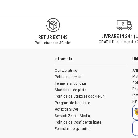
9547#r856
LIVRARE IN 24h (L
RETUR EXTINS
GRATUIT La comenzi > 
Poti returna in 30 zile!
Informatii
Uti
Contactati-ne
AN
Pla
Politica de retur
SO
Termene si conditii
Des
Modalitati de plata
Pla
Politica de utilizare cookie-uri
Ret
Program de fidelitate
Achizitii SICAP
Servicii Zeedo Media
Politica de Confidentialitate
Formular de garantie