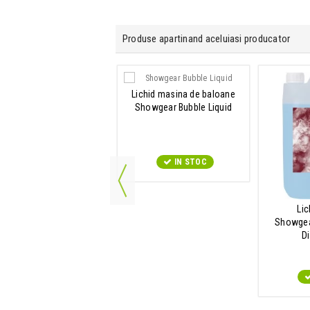
Produse apartinand aceluiasi producator
Banda adeziva
Lichid masina de baloane
wgear Gaffa Tape Stage
Showgear Bubble Liquid
IN STOC
IN STOC
Lic
Showgear
D