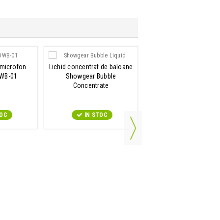
 microfon
Lichid concentrat de baloane
Lichid de fum
WB-01
Showgear Bubble
Showgear Fog Fluid
Concentrate
TOC
IN STOC
IN STOC