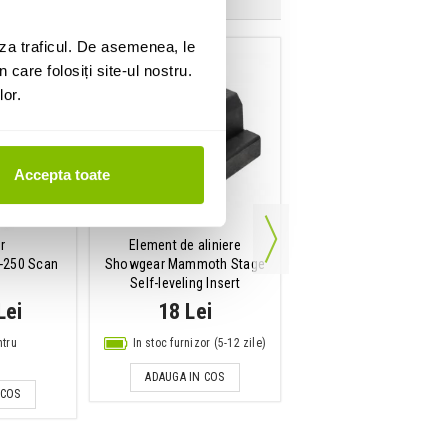
za traficul. De asemenea, le
 care folosiți site-ul nostru.
lor.
Accepta toate
r
Element de aliniere
Podium scena
L-250 Scan
Showgear Mammoth Stage
Showgear Mammoth Dex
Self-leveling Insert
1 m
Lei
18 Lei
1,833 Lei
ntru
In stoc furnizor (5-12 zile)
In stoc furnizor (5-12 
ADAUGA IN COS
 COS
MAI MULTE