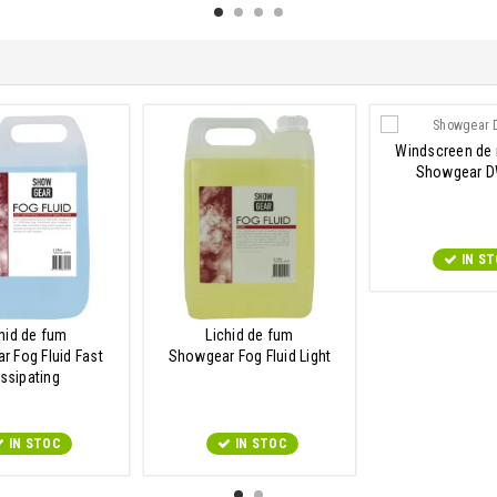
Windscreen de
Showgear D
IN S
hid de fum
Lichid de fum
 Fog Fluid Fast
Showgear Fog Fluid Light
issipating
IN STOC
IN STOC