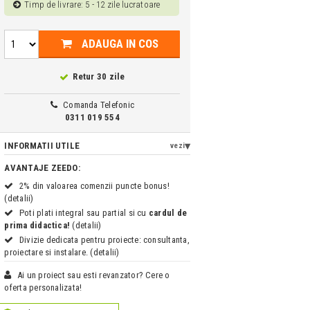
Timp de livrare: 5 - 12 zile lucratoare
ADAUGA IN COS
Retur 30 zile
Comanda Telefonic
0311 019 554
INFORMATII UTILE
vezi
AVANTAJE ZEEDO:
2% din valoarea comenzii puncte bonus!
(detalii)
Poti plati integral sau partial si cu
cardul de
prima didactica!
(detalii)
Divizie dedicata pentru proiecte: consultanta,
proiectare si instalare. (detalii)
Ai un proiect sau esti revanzator? Cere o
oferta personalizata!