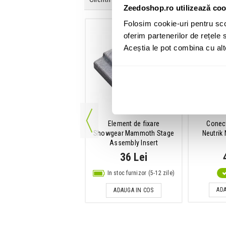
Zeedoshop.ro utilizează coo
Folosim cookie-uri pentru sco
oferim partenerilor de rețele s
Aceștia le pot combina cu alte 
Podium scena rotund
howgear Mammoth Dex
100 x 100 x 9 cm
3,468 Lei
In stoc furnizor (5-12 zile)
ADAUGA IN COS
Element de fixare
Conec
Showgear Mammoth Stage
Neutri
Assembly Insert
36 Lei
In stoc furnizor (5-12 zile)
ADA
ADAUGA IN COS