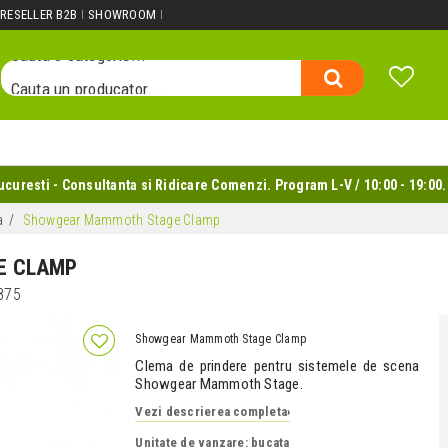
Cauta un produs...
RESELLER B2B
SHOWROOM
Cauta o categorie...
Cauta un producator...
Cauta un produs...
uresti - Consultanta si Ridicare Comenzi. Program L-V / 10:00 - 19:00.
a
Showgear Mammoth Stage Clamp
E CLAMP
875
Showgear Mammoth Stage Clamp
Clema de prindere pentru sistemele de scena
Showgear Mammoth Stage.
Vezi descrierea completa
›
Unitate de vanzare: bucata