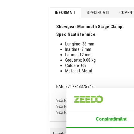
INFORMATII
SPECIFICATII
COMENTA
Showgear Mammoth Stage Clamp:
Specificatii tehnice:
Lungime: 38 mm
Inaltime: 7 mm
Latime: 12 mm
Greutate: 0.08 kg
Culoare: Gri
Material: Metal
EAN: 8717748375742
Vezi toate produsele de tip
Accesorii sceno-
Vezi toate produsele din categoria
Accesorii 
Vezi toate produsele producatorului
Showgear
Consimțământ
Clientii care au cumparat acest produs au ma