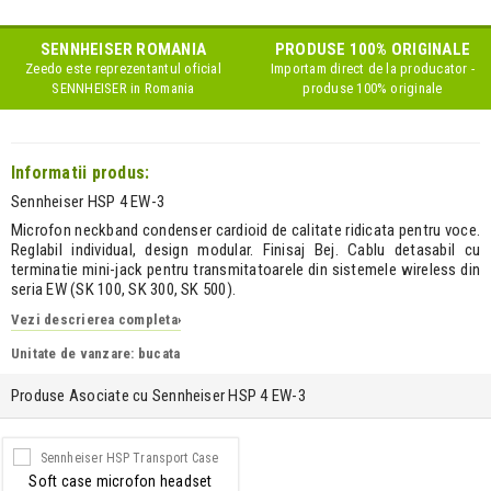
SENNHEISER
ROMANIA
PRODUSE 100% ORIGINALE
Zeedo este reprezentantul oficial
Importam direct de la producator -
SENNHEISER
in Romania
produse 100% originale
Informatii produs:
Sennheiser HSP 4 EW-3
Microfon neckband condenser cardioid de calitate ridicata pentru voce.
Reglabil individual, design modular. Finisaj Bej. Cablu detasabil cu
terminatie mini-jack pentru transmitatoarele din sistemele wireless din
seria EW (SK 100, SK 300, SK 500).
Vezi descrierea completa
›
Unitate de vanzare: bucata
Produse Asociate cu Sennheiser HSP 4 EW-3
Soft case microfon headset