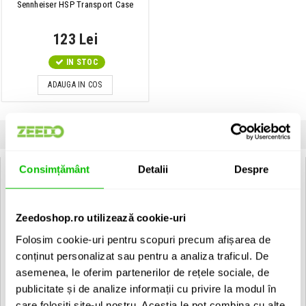
Sennheiser HSP Transport Case
123 Lei
IN STOC
ADAUGA IN COS
INFORMATII
SPECIFICATII
COMENTARII CLIENTI (
0
)
Consimțământ
Detalii
Despre
Sennheiser HSP 4 EW-3:
Microfon condenser polarizat permanent cardioid de calitate
ridicata, conceput pentru aplicatii profesionale hands free. Cureaua
Zeedoshop.ro utilizează cookie-uri
reglabila este discreta si confortabila in timpul utilizarii.
Pentru aplicatiile wireless, poate fi utilizat cu diferite
Folosim cookie-uri pentru scopuri precum afișarea de
transmitatoare Sennheiser bodypack, in functie de cablul de
conector. Pentru aplicatii cu fir, headmic poate fi utilizat cu
conținut personalizat sau pentru a analiza traficul. De
adaptorul phantom power MZA 900 P / MZA 900 P-4.
asemenea, le oferim partenerilor de rețele sociale, de
publicitate și de analize informații cu privire la modul în
Raspuns in frecventa: 40Hz - 20kHz
Impedanta: 1000 Ohmi
care folosiți site-ul nostru. Aceștia le pot combina cu alte