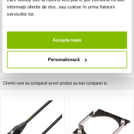
SPL maxim: 150dB
informații oferite de dvs. sau culese în urma folosirii
Lungime cablu: 1.6m
serviciilor lor.
Culoarea bej
EAN: 4006087098738
Accepta toate
Vezi toate produsele de tip
Microfoane lavaliera si headset
Sennheiser
Vezi toate produsele din categoria
Microfoane lavaliera si headset
Personalizează
Vezi toate produsele producatorului
Sennheiser
Clientii care au cumparat acest produs au mai cumparat si: