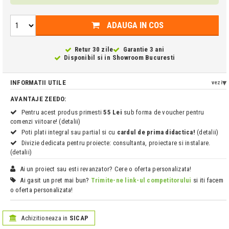
ADAUGA IN COS
Retur 30 zile
Garantie 3 ani
Disponibil si in
Showroom Bucuresti
INFORMATII UTILE
vezi
AVANTAJE ZEEDO:
Pentru acest produs primesti
55 Lei
sub forma de voucher pentru
comenzi viitoare! (detalii)
Poti plati integral sau partial si cu
cardul de prima didactica!
(detalii)
Divizie dedicata pentru proiecte: consultanta, proiectare si instalare.
(detalii)
Ai un proiect sau esti revanzator? Cere o oferta personalizata!
Ai gasit un pret mai bun?
Trimite-ne link-ul competitorului
si iti facem
o oferta personalizata!
Achizitioneaza in
SICAP