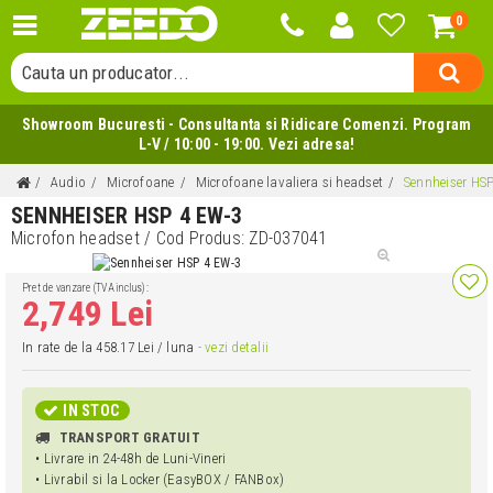
0
Cauta o categorie...
Cauta un producator...
Cauta un produs...
Showroom Bucuresti - Consultanta si Ridicare Comenzi. Program
L-V / 10:00 - 19:00. Vezi adresa!
Audio
Microfoane
Microfoane lavaliera si headset
Sennheiser HS
SENNHEISER HSP 4 EW-3
Microfon headset
/ Cod Produs:
ZD-037041
Pret de vanzare (TVA inclus):
2,749 Lei
In rate de la 458.17 Lei / luna
- vezi detalii
IN STOC
TRANSPORT GRATUIT
• Livrare in 24-48h de Luni-Vineri
• Livrabil si la Locker (EasyBOX / FANBox)