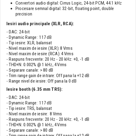
Convertori audio digital: Cirrus Logic, 24-bit PCM, 44.1 kHz
Procesare semnal digital: 32-bit, floating point, double
precision
Iesiri audio principale (
XLR, RCA
):
- DAC: 24-bit
- Dynamic Range: 117 dB
- Tip iesire: XLR, balansat
- Nivel maxim de iesire (XLR): 8 Vrms
- Nivel maxim de iesire (RCA): 4 Vrms
- Raspuns frecvente: 20 Hz - 20 kHz: +0, -1 dB
- THD+N: 0.002% @ 1 kHz, 4 Vrms
- Separare canale: > 80 dB
- Trim range gain de intrare: Off pana la +12 dB
- Range nivel de iesire: Off pana la 0 dB
Iesire booth (
6.35 mm TRS)
:
- DAC: 24-bit
- Dynamic Range: 117 dB
- Tip iesire: TRS, balansat
- Nivel maxim de iesire: 8 Vrms
- Raspuns frecvente: 20 Hz - 20 kHz: +0, -1 dB
- THD+N: 0.002% @ 1 kHz, 4 Vrms
- Separare canale: > 80 dB
- Trim range gain de intrare: Off pana la +12 dB