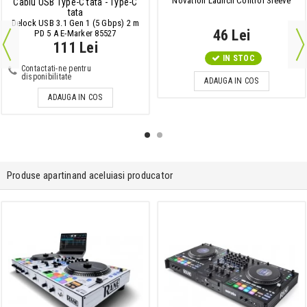
Novation Launch Control Sleeve
Cablu USB Type-C tata - Type-C
tata
Delock USB 3.1 Gen 1 (5 Gbps) 2 m
46 Lei
PD 5 A E-Marker 85527
111 Lei
IN STOC
Contactati-ne pentru
disponibilitate
ADAUGA IN COS
ADAUGA IN COS
Produse apartinand aceluiasi producator