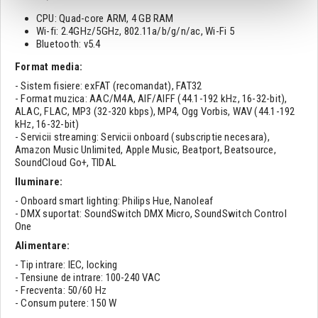
CPU: Quad-core ARM, 4 GB RAM
Wi-fi: 2.4GHz/5GHz, 802.11a/b/g/n/ac, Wi-Fi 5
Bluetooth: v5.4
Format media:
- Sistem fisiere: exFAT (recomandat), FAT32
- Format muzica: AAC/M4A, AIF/AIFF (44.1-192 kHz, 16-32-bit),
ALAC, FLAC, MP3 (32-320 kbps), MP4, Ogg Vorbis, WAV (44.1-192
kHz, 16-32-bit)
- Servicii streaming: Servicii onboard (subscriptie necesara),
Amazon Music Unlimited, Apple Music, Beatport, Beatsource,
SoundCloud Go+, TIDAL
Iluminare:
- Onboard smart lighting: Philips Hue, Nanoleaf
- DMX suportat: SoundSwitch DMX Micro, SoundSwitch Control
One
Alimentare:
- Tip intrare: IEC, locking
- Tensiune de intrare: 100-240 VAC
- Frecventa: 50/60 Hz
- Consum putere: 150 W