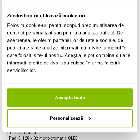
- DR (A-weighted), Gain = 25 dB: 102 dB
- DR (A-weighted), Gain = 60 dB: 72 dB
- IRN (A-weighted), Gain = 60 dB: -132 dB
Zeedoshop.ro utilizează cookie-uri
- IRN (20 Hz - 20 kHz), Gain = 60 dB: -130 dB
Folosim cookie-uri pentru scopuri precum afișarea de
Intrare aux (pereche stereo RCA):
conținut personalizat sau pentru a analiza traficul. De
- ADC: 24-bit, 115 dB DR (A-weighted)
- Tip intrare: RCA, nebalansat
asemenea, le oferim partenerilor de rețele sociale, de
- Nivel maxim de intrare: 4 Vrms
publicitate și de analize informații cu privire la modul în
- Raspuns frecvente: 20 Hz - 20 kHz: +0, -1 dB
care folosiți site-ul nostru. Aceștia le pot combina cu alte
- THD+N @ 3 Vrms, unity gain: 0.005% (20 Hz-20 kHz)
- Range gain: Off pana la +12 dB
informații oferite de dvs. sau culese în urma folosirii
- DR (A-weighted), unity gain: 108 dB
serviciilor lor.
- Crosstalk: ≤ -90 dB
Pad-uri:
16, on/off multi-color back-lit (8 per deck)
Fadere:
Accepta toate
- Fadere canale: 2, Precision Feel cu tensiune ajustabila, contur si
reverse
- Crossfader: 1, Mag Four cu tensiune ajustabila, contur si reverse
Personalizează
Display-uri:
- Main: 7 inchi/178 mm (diagonala), full-color LED-backlit , cu
interfata tactila
- Pad: 8, 128 x 32 monocromatic OLED