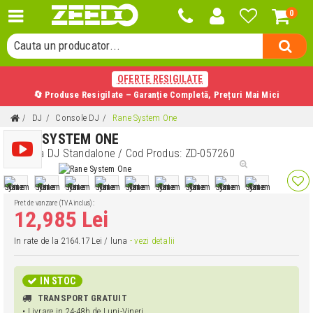
0
Cauta o categorie...
Cauta un producator...
Cauta un produs...
OFERTE RESIGILATE
🔄 Produse Resigilate – Garanție Completă, Prețuri Mai Mici
DJ
Console DJ
Rane System One
RANE SYSTEM ONE
Consola DJ Standalone
/ Cod Produs:
ZD-057260
Pret de vanzare (TVA inclus):
12,985 Lei
In rate de la 2164.17 Lei / luna
- vezi detalii
IN STOC
TRANSPORT GRATUIT
• Livrare in 24-48h de Luni-Vineri