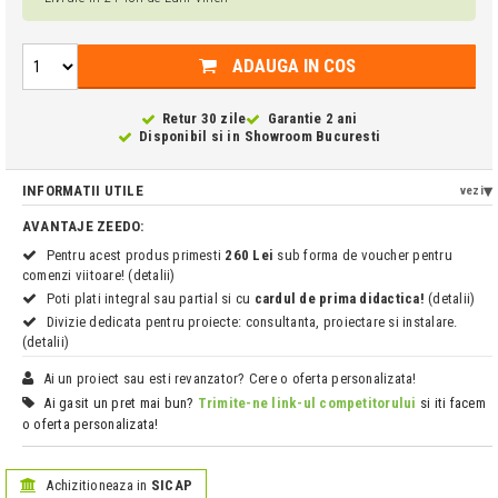
ADAUGA IN COS
Retur 30 zile
Garantie 2 ani
Disponibil si in
Showroom Bucuresti
INFORMATII UTILE
vezi
AVANTAJE ZEEDO:
Pentru acest produs primesti
260 Lei
sub forma de voucher pentru
comenzi viitoare! (detalii)
Poti plati integral sau partial si cu
cardul de prima didactica!
(detalii)
Divizie dedicata pentru proiecte: consultanta, proiectare si instalare.
(detalii)
Ai un proiect sau esti revanzator? Cere o oferta personalizata!
Ai gasit un pret mai bun?
Trimite-ne link-ul competitorului
si iti facem
o oferta personalizata!
Achizitioneaza in
SICAP