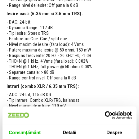
- Range nivel de iesire: Off pana la 0 dB
Iesire casti (6.35 mm si 3.5 mm TRS):
- DAC: 24-bit
- Dynamic Range: 117 dB
- Tip iesire: Stereo TRS
- Feature-uri Cue: Cue / split cue
- Nivel maxim de iesire (fara load): 4 Vrms
- Putere maxima de iesire @ 50 ohmi: 150 mW
- Raspuns frecvente: 20 Hz - 20 kHz: +0, -1 dB
- THD+N @ 1 kHz, 4 Vrms (fara load): 0.002%
- THD+N @ 1 kHz, full power @ 50 ohmi: 0.08%
- Separare canale: > 80 dB
- Range control nivel: Off pana la 0 dB
Intrari (combo XLR / 6.35 mm TRS):
- ADC: 24-bit, 115 dB DR
- Tip intrare: Combo XLR/TRS, balansat
- Nivel maxim de intrare: 110 mV
- Gain analogic: 25 dB
- Gain maxim sistem: 60 dB
- Raspuns frecvente @ 20 Hz: -2.5 dB
- Raspuns frecvente @ 20 kHz: -5 dB
Consimțământ
Detalii
Despre
- THD+N @ 0.1 Vin, Gain = 25 dB: 0.015% (100 Hz-20 kHz)