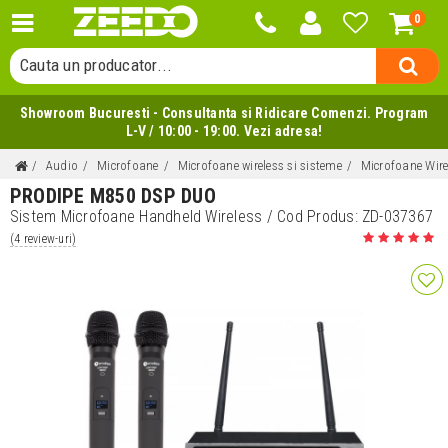
0
Cauta o categorie...
Cauta un producator...
Cauta un produs...
Showroom Bucuresti - Consultanta si Ridicare Comenzi. Program
L-V / 10:00 - 19:00. Vezi adresa!
Audio
Microfoane
Microfoane wireless si sisteme
Microfoane Wir
PRODIPE M850 DSP DUO
Sistem Microfoane Handheld Wireless
/ Cod Produs:
ZD-037367
(4 review-uri)