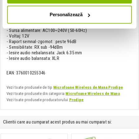
- Putere: 10mW
- Modulatie: FM
- Baterii: LR6 (AA) 1.5V ×. 2 (aprox. 8h)
Personalizează
Sistem - Receptor:
- Sursa alimentare: AC100~240V (50-60Hz)
- Voltaj: 12V
- Raport semnal-zgomot : peste 96dB
- Sensibilitate: RX sub -94dBm
- Iesire audio nebalansata: Jack 6.35 mm
- Iesire audio balansata: XLR
EAN: 3760010255346
Vezi toate produsele de tip
Microfoane Wireless de Mana Prodipe
Vezi toate produsele din categoria
Microfoane Wireless de Mana
Vezi toate produsele producatorului
Prodipe
Clientii care au cumparat acest produs au mai cumparat si: