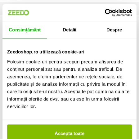
INFORMATII
SPECIFICATII
COMENTARII CLIENTI (
4
)
Prodipe M850 DSP Duo:
Consimțământ
Detalii
Despre
Specificatii
Microfon:
Zeedoshop.ro utilizează cookie-uri
- Tip: dinamic
- Caracteristica polara: unidirectional
Folosim cookie-uri pentru scopuri precum afișarea de
- Sensibilitate: -71dB +/-3dB (0dB=1V/Pa @ 1KHz)
- Raspuns in frecvente: 50Hz - 16KHz
conținut personalizat sau pentru a analiza traficul. De
- OImpedanta iesire: 600Ohm +/-30%
asemenea, le oferim partenerilor de rețele sociale, de
publicitate și de analize informații cu privire la modul în
Sistem - functii principale:
- Tip transmisie: UHF
care folosiți site-ul nostru. Aceștia le pot combina cu alte
- Latime de banda: 630 - 680MHz
informații oferite de dvs. sau culese în urma folosirii
- Frecvente: 2 x 100
serviciilor lor.
- Dinamica: mai mare de 90dB
- Distorsie armonica: sub 0.1%
- Raspuns in frecvente: 30Hz la 20KHz
- Distanta: 60 M
Accepta toate
Sistem - Transmitator: