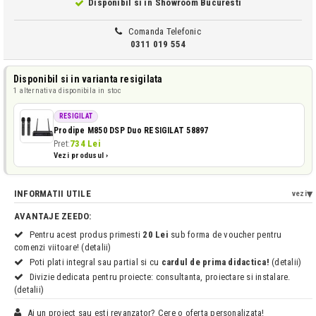
Disponibil si in
Showroom Bucuresti
Comanda Telefonic
0311 019 554
Disponibil si in varianta resigilata
1 alternativa disponibila in stoc
RESIGILAT
Prodipe M850 DSP Duo RESIGILAT 58897
734 Lei
Pret:
Vezi produsul ›
INFORMATII UTILE
vezi
AVANTAJE ZEEDO:
Pentru acest produs primesti
20 Lei
sub forma de voucher pentru
comenzi viitoare! (detalii)
Poti plati integral sau partial si cu
cardul de prima didactica!
(detalii)
Divizie dedicata pentru proiecte: consultanta, proiectare si instalare.
(detalii)
Ai un proiect sau esti revanzator? Cere o oferta personalizata!