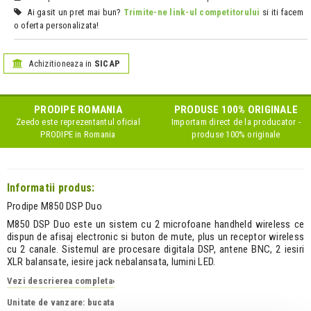
Ai gasit un pret mai bun?
Trimite-ne link-ul competitorului
si iti facem
o oferta personalizata!
Achizitioneaza in
SICAP
PRODIPE
ROMANIA
PRODUSE 100% ORIGINALE
Zeedo este reprezentantul oficial
Importam direct de la producator -
PRODIPE
in Romania
produse 100% originale
Informatii produs:
Prodipe M850 DSP Duo
M850 DSP Duo este un sistem cu 2 microfoane handheld wireless ce
dispun de afisaj electronic si buton de mute, plus un receptor wireless
cu 2 canale. Sistemul are procesare digitala DSP, antene BNC, 2 iesiri
XLR balansate, iesire jack nebalansata, lumini LED.
Vezi descrierea completa
›
Unitate de vanzare: bucata