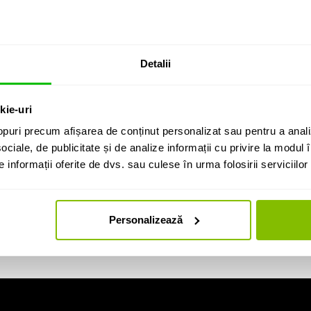
ura video
Detalii
d)
kie-uri
 4 intrari hardware, 6 intrari virtuale si 24 de pad-uri virtuale
puri precum afișarea de conținut personalizat sau pentru a anali
 de 3,5 mm
ociale, de publicitate și de analize informații cu privire la modul în
informații oferite de dvs. sau culese în urma folosirii serviciilor 
 mm
Personalizează