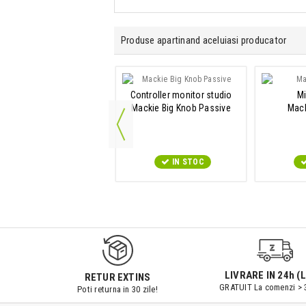
Produse apartinand aceluiasi producator
Set homerecording
Controller monitor studio
Mi
Mackie Studio Bundle
Mackie Big Knob Passive
Mac
IN STOC
IN STOC
9547#r856
LIVRARE IN 24h (L
RETUR EXTINS
GRATUIT La comenzi > 
Poti returna in 30 zile!