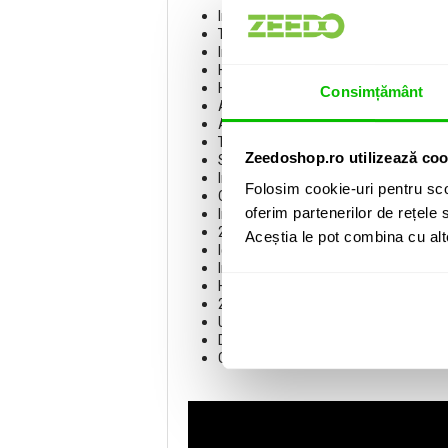
Interfata pentru streaming live si capt
Taste de control programabile
Inregistrare HDMI la 1080p x 60 fps
HDMI loop-through la 4K x 60 fps
Hub USB-C integrat cu doua porturi
Consimțământ
Alimentare phantom +48V comutabila
Alimentare prin USB (USB Bus-powere
Tasta de mute pentru microfon si aux
Zeedoshop.ro utilizează coo
Software Matrix pentru efecte, rutare, cu
Intrare microfon: XLR / jack de 6,3 mm
Folosim cookie-uri pentru sco
Conexiune casti / microfon: jack mini
oferim partenerilor de rețele s
Intrare aux: jack mini de 3,5 mm
2 iesiri de linie: jack de 6,3 mm
Aceștia le pot combina cu alte 
Iesire stereo pentru casti: jack de 6,3
Intrare HDMI
HDMI pass through
2x USB-C (Hub)
USB-C pentru conexiune PC/Mac
Dimensiuni: 214 x 95 x 62 mm
Greutate: 0,6 kg