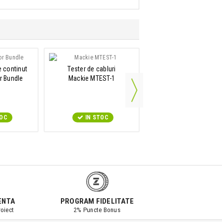
e continut
Tester de cabluri
Interfata audio si contro
r Bundle
Mackie MTEST-1
monitor studio
Mackie Big Knob Stud
TOC
IN STOC
IN STOC
ENTA
PROGRAM FIDELITATE
oiect
2% Puncte Bonus