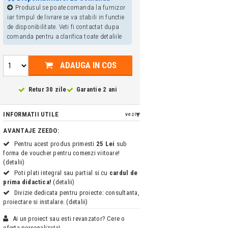
Produsul se poate comanda la furnizor
iar timpul de livrare se va stabili in functie
de disponibilitate. Veti fi contactat dupa
comanda pentru a clarifica toate detaliile
ADAUGA IN COS
Retur 30 zile
Garantie 2 ani
INFORMATII UTILE
vezi
AVANTAJE ZEEDO:
Pentru acest produs primesti
25 Lei
sub
forma de voucher pentru comenzi viitoare!
(detalii)
Poti plati integral sau partial si cu
cardul de
prima didactica!
(detalii)
Divizie dedicata pentru proiecte: consultanta,
proiectare si instalare. (detalii)
Ai un proiect sau esti revanzator? Cere o
oferta personalizata!