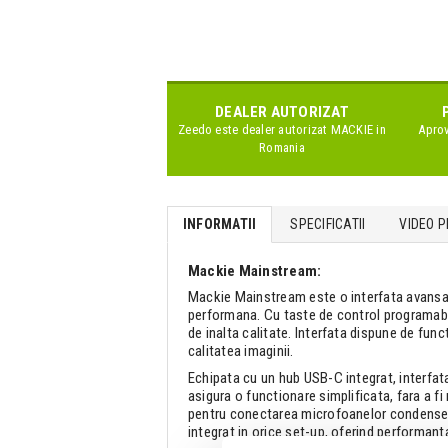
DEALER AUTORIZAT
Zeedo este dealer autorizat
MACKIE
in
Aprov
Romania
INFORMATII
SPECIFICATII
VIDEO P
Mackie Mainstream:
Mackie Mainstream este o interfata avansata 
performana. Cu taste de control programabil
de inalta calitate. Interfata dispune de fu
calitatea imaginii.
Echipata cu un hub USB-C integrat, interfat
asigura o functionare simplificata, fara a
pentru conectarea microfoanelor condenser 
integrat in orice set-up, oferind performan