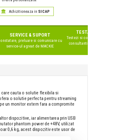
Achizitioneaza in
SICAP
TESTARE IN SHOWROOM
SERVICE & SUPORT
Testezi si compari produsele impreuna cu
onstatare, preluare si comunicare cu
consultanti Zeedo specializati pe acest
service-ul agreat de
MACKIE
brand
care cauta o solutie flexibila si
ofera o solutie perfecta pentru streaming
ui pe un monitor extern fara a compromite
tor dispozitive, iar alimentarea prin USB
omutator phantom power de +48V, utilizat
ar 0,6 kg, acest dispozitiv este usor de