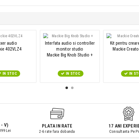
xer audio
Interfata audio si controller
Kit pentru crear
kie 402VLZ4
monitor studio
Mackie Creato
Mackie Big Knob Studio +
IN STOC
IN STOC
IN S
 - V)
PLATA IN RATE
17 ANI EXPERI
399 Lei
2-6 rate fara dobanda
Consultanta Pe Pr