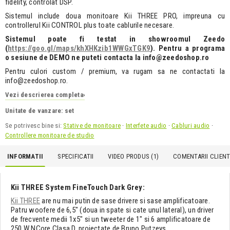
fidelity, controlat DSP.
Sistemul include doua monitoare Kii THREE PRO, impreuna cu
controllerul Kii CONTROL plus toate cablurile necesare.
Sistemul poate fi testat in showroomul Zeedo
(
https://goo.gl/maps/khXHKzib1WWGxTGK9
). Pentru a programa
o sesiune de DEMO ne puteti contacta la info@zeedoshop.ro
Pentru culori custom / premium, va rugam sa ne contactati la
info@zeedoshop.ro.
Vezi descrierea completa
›
Unitate de vanzare: set
Se potrivesc bine si:
Stative de monitoare
·
Interfete audio
·
Cabluri audio
·
Controllere monitoare de studio
INFORMATII
SPECIFICATII
VIDEO PRODUS (1)
COMENTARII CLIENTI
Kii THREE System FineTouch Dark Grey:
Kii THREE
are nu mai putin de sase drivere si sase amplificatoare.
Patru woofere de 6,5" (doua in spate si cate unul lateral), un driver
de frecvente medii 1x5" si un tweeter de 1" si 6 amplificatoare de
250 W NCore Clasa D, proiectate de Bruno Putzeys.