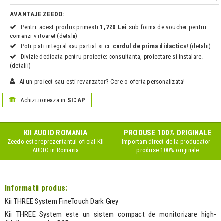
AVANTAJE ZEEDO:
Pentru acest produs primesti
1,720 Lei
sub forma de voucher pentru
comenzi viitoare! (detalii)
Poti plati integral sau partial si cu
cardul de prima didactica!
(detalii)
Divizie dedicata pentru proiecte: consultanta, proiectare si instalare.
(detalii)
Ai un proiect sau esti revanzator? Cere o oferta personalizata!
Achizitioneaza in
SICAP
KII AUDIO
ROMANIA
PRODUSE 100% ORIGINALE
Zeedo este reprezentantul oficial
KII
Importam direct de la producator -
AUDIO
in Romania
produse 100% originale
Informatii produs:
Kii THREE System FineTouch Dark Grey
Kii THREE System este un sistem compact de monitorizare high-