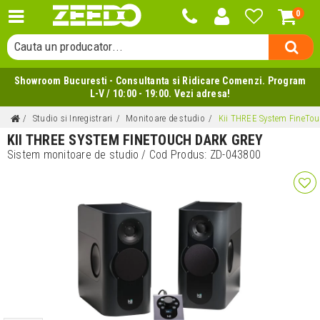
0
Cauta o categorie...
Cauta un producator...
Cauta un produs...
Showroom Bucuresti - Consultanta si Ridicare Comenzi. Program
L-V / 10:00 - 19:00. Vezi adresa!
Studio si Inregistrari
Monitoare de studio
Kii THREE System FineTou
KII THREE SYSTEM FINETOUCH DARK GREY
Sistem monitoare de studio
/ Cod Produs:
ZD-043800