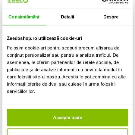
Driver midrange 1 x 5 inch
Tweeter 1 x 1 inch cu waveguide
Amplificare 1500W (6x250W) Ncore Class D complet
Consimțământ
Detalii
Despre
personalizata
Filtru crossover Active Wave Focusing
Raspuns in frecventa: 30 Hz - 20 kHz ± 1.0dB
Bass extension: 18Hz -6dB
Zeedoshop.ro utilizează cookie-uri
Pair match: ±0.25dB 40 Hz-10kHz
Directivitate controlata 4,8 dB (54 Hz - 1 kHz)
Folosim cookie-uri pentru scopuri precum afișarea de
Raspuns de faza selectabil, faza liniara sau latenta minima
conținut personalizat sau pentru a analiza traficul. De
SPL pe termen scurt: 110dB
SPL pe termen lung: 105dB
asemenea, le oferim partenerilor de rețele sociale, de
SPL maxim: 115 dB
publicitate și de analize informații cu privire la modul în
Presiune acustica in camera: tipic 100dBA pentru o pereche
care folosiți site-ul nostru. Aceștia le pot combina cu alte
stereo
Consum de putere: 44W fiecare, 1W in standby
informații oferite de dvs. sau culese în urma folosirii
Dimensiune 20 x 40 x 40cm
serviciilor lor.
Greutate 15 kg
Corectie pentru pozitionarea monitoarelor in camera
Mod de standby automat
Kii CONTROL
este un controller ultra compact / preamp / interfata
Accepta toate
USB pentru monitoarele Kii THREE.
Acesta ofera controlul volumului, selectia intrarii prin intermediul
unui comutator tactil, meniu software suplimentar si afisaj OLED.