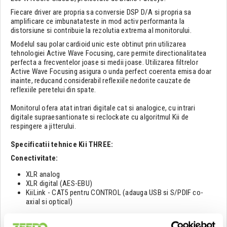
Fiecare driver are propria sa conversie DSP D/A si propria sa
amplificare ce imbunatateste in mod activ performanta la
distorsiune si contribuie la rezolutia extrema al monitorului.
Modelul sau polar cardioid unic este obtinut prin utilizarea
tehnologiei Active Wave Focusing, care permite directionalitatea
perfecta a frecventelor joase si medii joase. Utilizarea filtrelor
Active Wave Focusing asigura o unda perfect coerenta emisa doar
inainte, reducand considerabil reflexiile nedorite cauzate de
reflexiile peretelui din spate.
Monitorul ofera atat intrari digitale cat si analogice, cu intrari
digitale supraesantionate si reclockate cu algoritmul Kii de
respingere a jitterului.
Specificatii tehnice Kii THREE:
Conectivitate:
XLR analog
XLR digital (AES-EBU)
KiiLink - CAT5 pentru CONTROL (adauga USB si S/PDIF co-
axial si optical)
Woofer 4 x 6,5 inch