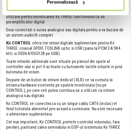
Personalizează
Kii CONTROL
transforma
Kii THREE
intr-un sistem complet de
redare de cea mai inalta calitate sonora. Oferind o interfata de
utilizare pentru monitoarele Kii THREE functionand ca un
preamplificator digital.
Doar conectati o sursa analogica sau digitala pentru a va bucura de
un sistem audiofil complet.
Kii CONTROL
ofera trei intrari digitale suplimentare pentru Kii
THREE: coaxial SPDIF, TOSLINK optic si USB (pana la PCM 24/384
kHz si DSD64/DSD128 pe USB).
Toate intrarile aditionale sunt situate pe panoul din spate al
controller-ului si pot fi activate cu butoanele tactile situate in jurul
butonului de volum.
Dispune de un buton de intrare dedicat (XLR) ce va comuta la
intrarea hardware existenta pe spatele monitorului (nu pe
CONTROL), pe care veti putea continua sa o utilizati ca intrare
analogica sau digitala.
Kii CONTROL se conecteaza cu un singur cablu CAT6 (inclus) el
fiind totodata alimentat prin aceasta conexiune. Nu este necesara
o alimentare suplimentara.
Cel mai important, Kii CONTROL permite controlul volumului, fara
pierderi, pastrand calea semnalului in DSP-ul sistemului Kii THREE