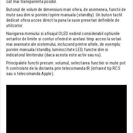
cat mai transparenta posibil.
Butonul de volum de dimensiuni mari ofera, de asemenea, functii de
mute sau dim si pornire/oprire manuala (standby). Un buton tactil
dedicat ofera acces direct la pana la sase presetari definibile de
utilizator.
Navigarea meniului si afisajul OLED exdind considerabil optiunile
setarilor de limite si contur oferind in acelasi timp acces la setari
mai avansate ale sistemului, incluzand printre altele, de exemplu:
pornire manuala/standby, luminozitate LED, functie dim si
indicatorul limiterului (daca acesta este activ sau nu).
Principalele functii precum: volumul, selectarea functiei si mute pot
fi controlate de la distanta prin telecomanda IR (infrared tip RC5
sau o telecomanda Apple).