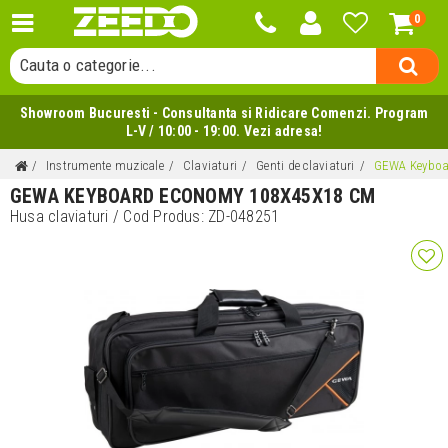
0
Cauta o categorie...
Cauta un producator...
Cauta un produs...
Showroom Bucuresti - Consultanta si Ridicare Comenzi. Program
L-V / 10:00 - 19:00. Vezi adresa!
Instrumente muzicale
Claviaturi
Genti de claviaturi
GEWA Keyboa
GEWA KEYBOARD ECONOMY 108X45X18 CM
Husa claviaturi
/ Cod Produs:
ZD-048251