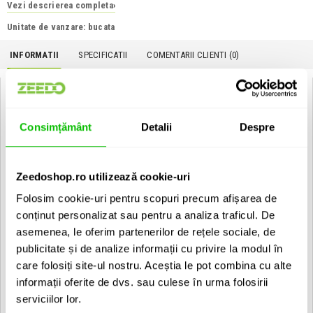
Vezi descrierea completa
›
Unitate de vanzare: bucata
INFORMATII
SPECIFICATII
COMENTARII CLIENTI (
0
)
GEWA Keyboard Economy 108x45x18 cm:
Caracteristici:
Consimțământ
Detalii
Despre
Dimensiuni: 108x45x18 cm
Material Cordura 600 Denier
Culoare neagra
Impermeabila
Zeedoshop.ro utilizează cookie-uri
Captuseala cu densitate ridicata 15 mm
Folosim cookie-uri pentru scopuri precum afișarea de
Carabine din metal, eticheta pentru nume
Intaritura cu fibra de sticla in partea superioara
conținut personalizat sau pentru a analiza traficul. De
Maner moale pentru transport
asemenea, le oferim partenerilor de rețele sociale, de
Curea moale pentru transport cu captuseala
publicitate și de analize informații cu privire la modul în
Fermoar 8 mm
Buzunar mare pentru partituri in exterior
care folosiți site-ul nostru. Aceștia le pot combina cu alte
Buzunar pentru accesorii in interior
informații oferite de dvs. sau culese în urma folosirii
serviciilor lor.
EAN: 4046662002965