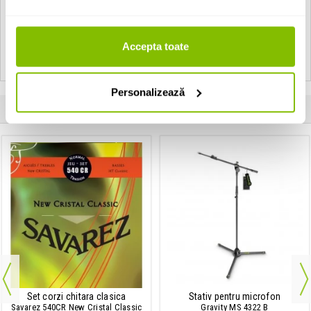
Vezi toate produsele de tip
Genti de claviaturi GEWA
Vezi toate produsele din categoria
Genti de claviaturi
Accepta toate
Vezi toate produsele producatorului
GEWA
Personalizează
Clientii care au cumparat acest produs au mai cumparat si:
Set corzi chitara clasica
Stativ pentru microfon
Savarez 540CR New Cristal Classic
Gravity MS 4322 B