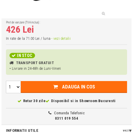
Pret de vanzare (TVA inclus):
426 Lei
In rate de la 71.00 Lei / luna
- vezi detalii
IN STOC
TRANSPORT GRATUIT
• Livrare in 24-48h de Luni-Vineri
ADAUGA IN COS
Retur 30 zile
Disponibil si in
Showroom Bucuresti
Comanda Telefonic
0311 019 554
INFORMATII UTILE
vezi