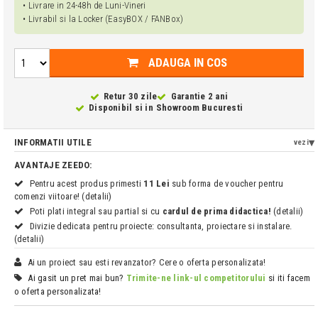
• Livrare in 24-48h de Luni-Vineri
• Livrabil si la Locker (EasyBOX / FANBox)
ADAUGA IN COS
Retur 30 zile
Garantie 2 ani
Disponibil si in
Showroom Bucuresti
INFORMATII UTILE
vezi
AVANTAJE ZEEDO:
Pentru acest produs primesti
11 Lei
sub forma de voucher pentru
comenzi viitoare! (detalii)
Poti plati integral sau partial si cu
cardul de prima didactica!
(detalii)
Divizie dedicata pentru proiecte: consultanta, proiectare si instalare.
(detalii)
Ai un proiect sau esti revanzator? Cere o oferta personalizata!
Ai gasit un pret mai bun?
Trimite-ne link-ul competitorului
si iti facem
o oferta personalizata!