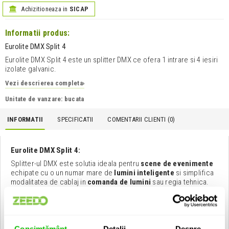
Achizitioneaza in
SICAP
Informatii produs:
Eurolite DMX Split 4
Eurolite DMX Split 4 este un splitter DMX ce ofera 1 intrare si 4 iesiri
izolate galvanic.
Vezi descrierea completa
›
Unitate de vanzare: bucata
INFORMATII
SPECIFICATII
COMENTARII CLIENTI (
0
)
Eurolite DMX Split 4:
Splitter-ul DMX este solutia ideala pentru
scene de evenimente
echipate cu o un numar mare de
lumini inteligente
si simplifica
modalitatea de cablaj in
comanda de lumini
sau regia tehnica.
Caracteristici:
- echipat cu conectori XLR 3/5 pini..
- intrarea si iesirile sunt izolate galvanic.
Consimțământ
Detalii
Despre