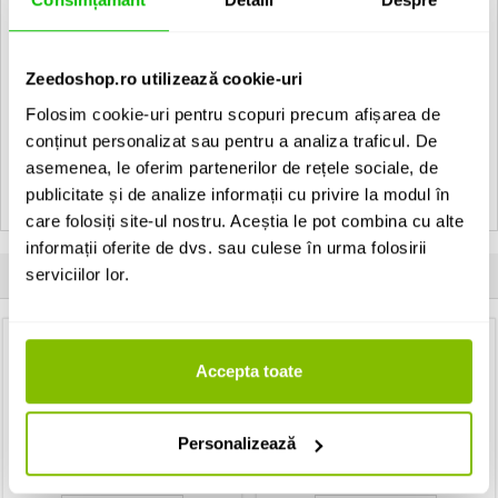
- fiecare iesire DMX are driver independent si indicator de date.
- intrarea si iesirile sunt echipate cu alimentare si siguranta
interna.
Zeedoshop.ro utilizează cookie-uri
EAN: 4026397573442
Folosim cookie-uri pentru scopuri precum afișarea de
conținut personalizat sau pentru a analiza traficul. De
Vezi toate produsele de tip
Splittere DMX Eurolite
asemenea, le oferim partenerilor de rețele sociale, de
Vezi toate produsele din categoria
Splittere DMX
publicitate și de analize informații cu privire la modul în
Vezi toate produsele producatorului
Eurolite
care folosiți site-ul nostru. Aceștia le pot combina cu alte
informații oferite de dvs. sau culese în urma folosirii
serviciilor lor.
Clientii care au cumparat acest produs au mai cumparat si:
Cablu de lumini
Conector audio
Accepta toate
Adam Hall 3Star DMF XLR 10m
Neutrik NL4MPXX
83 Lei
11 Lei
Personalizează
Disponibilitate: La Comanda
IN STOC