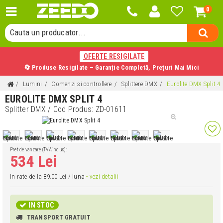
0
Cauta o categorie...
Cauta un producator...
Cauta un produs...
OFERTE RESIGILATE
🔄 Produse Resigilate – Garanție Completă, Prețuri Mai Mici
Lumini
Comenzi si controllere
Splittere DMX
Eurolite DMX Split 4
EUROLITE DMX SPLIT 4
Splitter DMX
/ Cod Produs:
ZD-01611
Pret de vanzare (TVA inclus):
534 Lei
In rate de la 89.00 Lei / luna
- vezi detalii
IN STOC
TRANSPORT GRATUIT