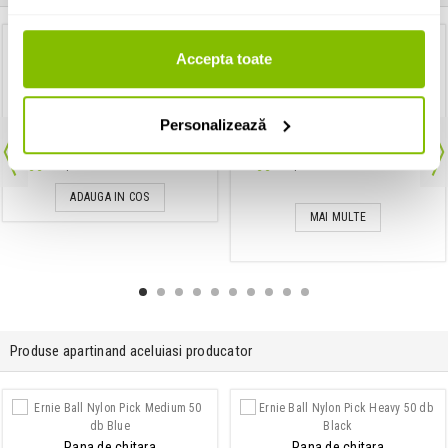
Accepta toate
Strap blocks
Acordor de tip Clip-On
Ernie Ball Strap Blocks 4pk - Green
Fender FT-1 PRO CLIP-ON TUNER
Personalizează
30 Lei
Disponibilitate: La Comanda
Disponibilitate: La Comanda
ADAUGA IN COS
MAI MULTE
Produse apartinand aceluiasi producator
Pana de chitara
Pana de chitara