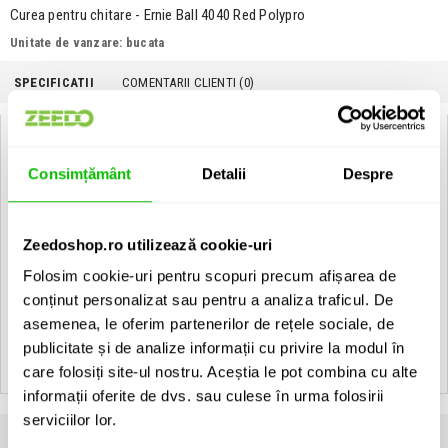
Curea pentru chitare - Ernie Ball 4040 Red Polypro
Unitate de vanzare: bucata
SPECIFICATII
COMENTARII CLIENTI (
0
)
Specificatii Tehnice Ernie Ball 4040 Red Polypro
Consimțământ
Detalii
Despre
Tip
Curea chitara
Culoare
Rosu
Zeedoshop.ro utilizează cookie-uri
Material
Polipropilena
Folosim cookie-uri pentru scopuri precum afișarea de
conținut personalizat sau pentru a analiza traficul. De
Dimensiuni
104 - 183 cm
asemenea, le oferim partenerilor de rețele sociale, de
Tip produs
Curea de chitara
publicitate și de analize informații cu privire la modul în
care folosiți site-ul nostru. Aceștia le pot combina cu alte
informații oferite de dvs. sau culese în urma folosirii
serviciilor lor.
Clientii care au cumparat acest produs au mai cumparat si: