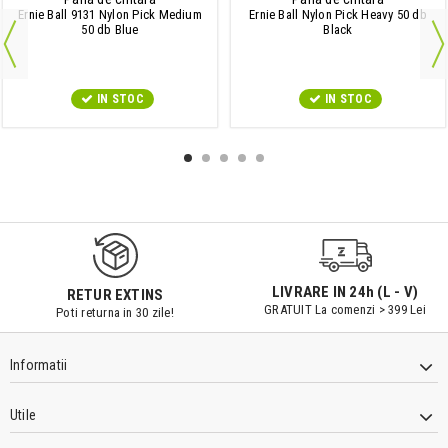
Ernie Ball 9131 Nylon Pick Medium
Ernie Ball Nylon Pick Heavy 50 db
50 db Blue
Black
IN STOC
IN STOC
9547#r856
LIVRARE IN 24h (L - V)
RETUR EXTINS
GRATUIT La comenzi > 399 Lei
Poti returna in 30 zile!
Informatii
Utile