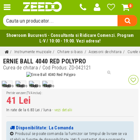
0
Cauta o categorie...
Cauta un producator...
Cauta un produs...
Showroom Bucuresti - Consultanta si Ridicare Comenzi. Program
L-V / 10:00 - 19:00. Vezi adresa!
Instrumente muzicale
Chitare si bass
Accesorii de chitara
Curele 
ERNIE BALL 4040 RED POLYPRO
Curea de chitara
/ Cod Produs:
ZD-042121
Pret de vanzare (TVA inclus):
41 Lei
In rate de la 6.83 Lei / luna
- vezi detalii
Disponibilitate: La Comanda
Produsul se poate comanda la furnizor iar timpul de livrare se va
stabili in functie de disponibilitate. Veti fi contactat dupa comanda