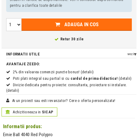
pentru a clarifica toate detaliile
ADAUGA IN COS
Retur 30 zile
INFORMATII UTILE
vezi
AVANTAJE ZEEDO:
2% din valoarea comenzii puncte bonus! (detalii)
Poti plati integral sau partial si cu
cardul de prima didactica!
(detalii)
Divizie dedicata pentru proiecte: consultanta, proiectare si instalare.
(detalii)
Ai un proiect sau esti revanzator? Cere o oferta personalizata!
Achizitioneaza in
SICAP
Informatii produs:
Ernie Ball 4040 Red Polypro