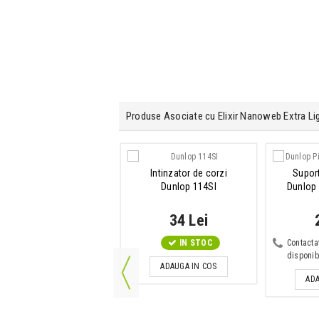
Produse Asociate cu Elixir Nanoweb Extra Li
Intinzator de corzi
Suport
Dunlop 114SI
Dunlop 
34 Lei
IN STOC
Contacta
disponibi
ADAUGA IN COS
ADA
Set pene de chitara
Dunlop PVP101 Guitar
ariety LT/MED 12 pack