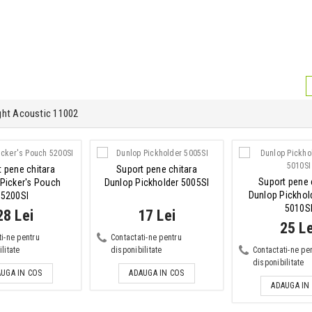
ght Acoustic 11002
 pene chitara
Suport pene chitara
Suport pene 
Picker's Pouch
Dunlop Pickholder 5005SI
Dunlop Pickhol
5200SI
5010S
28 Lei
17 Lei
25 Le
ti-ne pentru
Contactati-ne pentru
litate
disponibilitate
Contactati-ne pe
disponibilitate
UGA IN COS
ADAUGA IN COS
ADAUGA IN