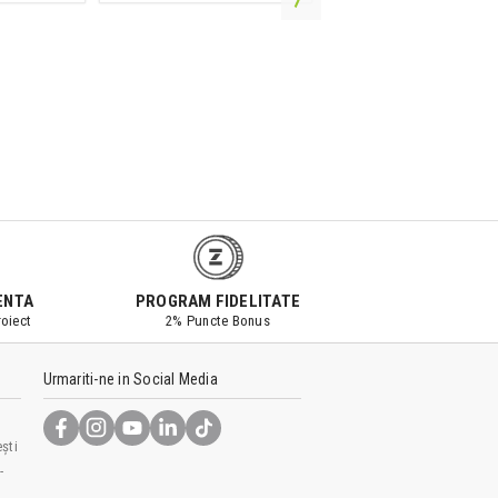
ENTA
PROGRAM FIDELITATE
oiect
2% Puncte Bonus
Urmariti-ne in Social Media
ști
-