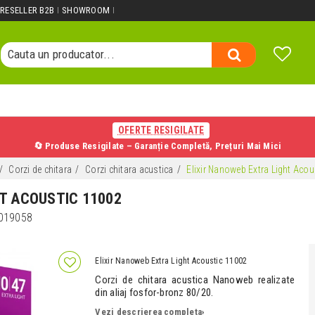
Cauta un produs...
RESELLER B2B
SHOWROOM
Cauta o categorie...
Cauta un producator...
Cauta un produs...
OFERTE RESIGILATE
🔄 Produse Resigilate – Garanție Completă, Prețuri Mai Mici
Corzi de chitara
Corzi chitara acustica
Elixir Nanoweb Extra Light Aco
T ACOUSTIC 11002
019058
Elixir Nanoweb Extra Light Acoustic 11002
Corzi de chitara acustica Nanoweb realizate
din aliaj fosfor-bronz 80/20.
Vezi descrierea completa
›