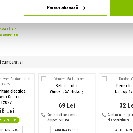
Personalizează
ica Elixir
ra acustica
i cumparat si:
Bete de tobe
Pene chit
hitara electrica
Wincent 5A Hickory
Dunlop 4
oweb Custom Light
12027
69 Lei
32 Le
68 Lei
Contactati-ne pentru
Contactati-ne pe
IN STOC
disponibilitate
disponibilitate
UGA IN COS
ADAUGA IN COS
ADAUGA IN