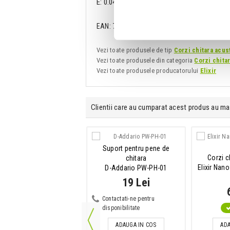
E: 0.047"
EAN: 733132110025
Vezi toate produsele de tip
Corzi chitara acust
Vezi toate produsele din categoria
Corzi chita
Vezi toate produsele producatorului
Elixir
Clientii care au cumparat acest produs au ma
Controller DAW
Suport pentru pene de
Corzi c
SSL UF1
chitara
Elixir Nan
D-Addario PW-PH-01
2,990 Lei
19 Lei
IN STOC
Contactati-ne pentru
disponibilitate
ADAUGA IN COS
ADAUGA IN COS
ADA