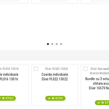
a individuala
Coarda individuala
Bundle cu 3 setu
r PL016 13016
Elixir PL022 13022
chitara acu
Elixir 16570 
Phosphor Bronze
Pack 161
IN STOC
IN STOC
IN S