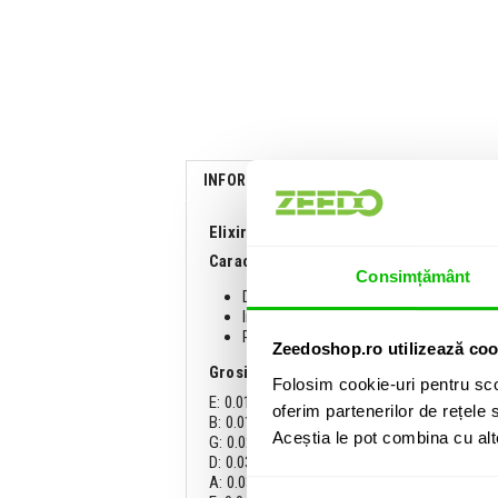
41 Lei
IN STOC
ADAUGA IN COS
INFORMATII
SPECIFICATII
COMENTA
Elixir Nanoweb Extra Light Acoustic 11
Caracteristici:
Consimțământ
Dimensiune: Extra light 10 - 47
Invelis NANOWEB
Realizate din bronz 80/20
Zeedoshop.ro utilizează coo
Grosime corzi:
Folosim cookie-uri pentru sco
E: 0.010"
oferim partenerilor de rețele s
B: 0.014"
Aceștia le pot combina cu alte 
G: 0.023"
D: 0.030"
A: 0.039"