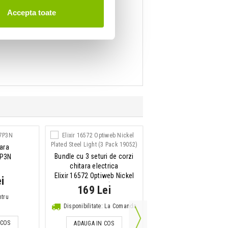
Accepta toate
ara
Bundle cu 3 seturi de corzi
7P3N
Corzi chitara acustic
chitara electrica
D-Addario 10-47 Extra Li
Elixir 16572 Optiweb Nickel
i
XS 80/20 Bronze Coated
Plated Steel Light (3 Pack...
169 Lei
85 Lei
ntru
Disponibilitate: La Comanda
IN STOC
 COS
ADAUGA IN COS