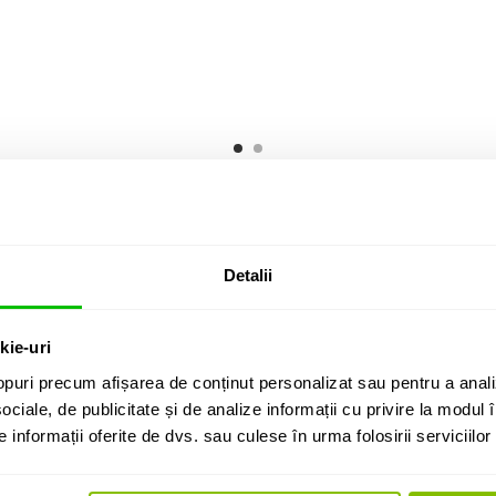
RII CLIENTI (
1
)
002:
Detalii
kie-uri
puri precum afișarea de conținut personalizat sau pentru a anali
ociale, de publicitate și de analize informații cu privire la modul în
informații oferite de dvs. sau culese în urma folosirii serviciilor 