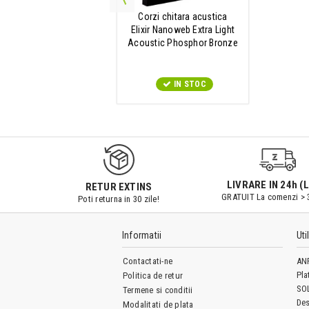
Corzi chitara acustica
Elixir Nanoweb Extra Light
Acoustic Phosphor Bronze
16002
IN STOC
LIVRARE IN 24h (L
RETUR EXTINS
GRATUIT La comenzi > 
Poti returna in 30 zile!
Informatii
Uti
Contactati-ne
AN
Pla
Politica de retur
SO
Termene si conditii
Des
Modalitati de plata