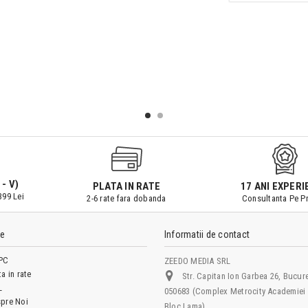
 - V)
PLATA IN RATE
17 ANI EXPERI
399 Lei
2-6 rate fara dobanda
Consultanta Pe Pr
le
Informatii de contact
PC
ZEEDO MEDIA SRL
ta in rate
Str. Capitan Ion Garbea 26, Bucure
L
050683 (Complex Metrocity Academiei 
pre Noi
Bloc Lama)