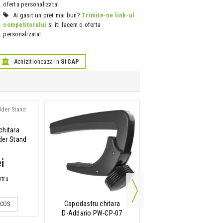
oferta personalizata!
Ai gasit un pret mai bun?
Trimite-ne link-ul
competitorului
si iti facem o oferta
personalizata!
Achizitioneaza in
SICAP
Solutie de curatat chit
chitara
Dunlop Ultraglide 65 6
der Stand
I
43 Lei
i
IN STOC
ntru
ADAUGA IN COS
Capodastru chitara
 COS
D-Addario PW-CP-07