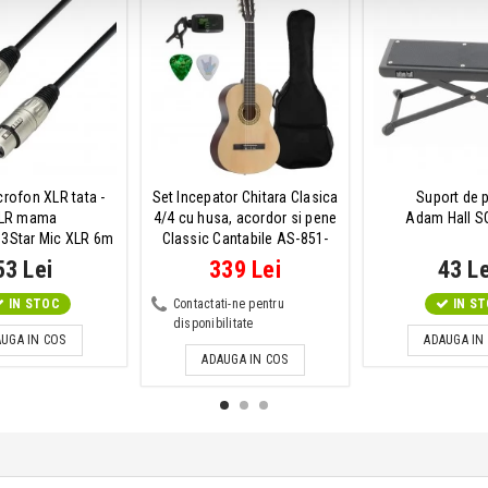
rofon XLR tata -
Set Incepator Chitara Clasica
Suport de p
LR mama
4/4 cu husa, acordor si pene
Adam Hall S
 3Star Mic XLR 6m
Classic Cantabile AS-851-
4/4 Zeedo Bundle
53 Lei
339 Lei
43 Le
IN STOC
Contactati-ne pentru
IN S
disponibilitate
UGA IN COS
ADAUGA IN
ADAUGA IN COS