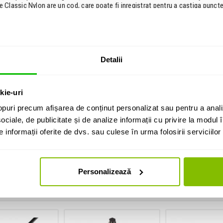
le Classic Nylon are un cod, care poate fi inregistrat pentru a castiga puncte
Detalii
kie-uri
puri precum afișarea de conținut personalizat sau pentru a anali
ociale, de publicitate și de analize informații cu privire la modul în
informații oferite de dvs. sau culese în urma folosirii serviciilor 
ica D-Addario
ra clasica
o
Personalizează
i cumparat si: