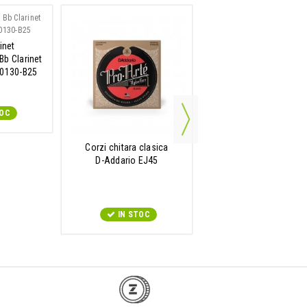
inet
Bb Clarinet
B0130-B25
TOC
Corzi chitara clasica
Intinzator si taietor de 
D-Addario EJ45
D-Addario Pro-Winde
IN STOC
IN STOC