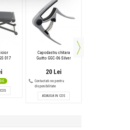
icior
Capodastru chitara
Curea de chitara
GS 017
Guitto GGC-06 Silver
Ernie Ball 4037 Black Po
i
20 Lei
41 Lei
TOC
Contactati-ne pentru
Disponibilitate: La Co
disponibilitate
 COS
ADAUGA IN COS
ADAUGA IN COS