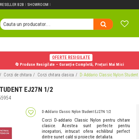
Cauta un produs...
RESELLER B2B
SHOWROOM
Cauta o categorie...
Cauta un producator...
Cauta un produs...
OFERTE RESIGILATE
🔄 Produse Resigilate – Garanție Completă, Prețuri Mai Mici
Corzi de chitara
Corzi chitara clasica
D-Addario Classic Nylon Student
TUDENT EJ27N 1/2
55954
D-Addario Classic Nylon Student EJ27N 1/2
Corzi D-addario Classic Nylon pentru chitare
clasice. Acestea sunt perfecte pentru
incepatori, intrucat ofera echilibrul perfect
dintre sunet cald si proiectie detaliata.