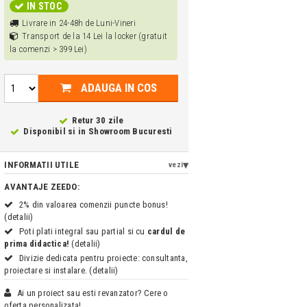
IN STOC
Livrare in 24-48h de Luni-Vineri
Transport de la 14 Lei la locker (gratuit
la comenzi > 399 Lei)
ADAUGA IN COS
Retur 30 zile
Disponibil si in
Showroom Bucuresti
INFORMATII UTILE
vezi
AVANTAJE ZEEDO:
2% din valoarea comenzii puncte bonus!
(detalii)
Poti plati integral sau partial si cu
cardul de
prima didactica!
(detalii)
Divizie dedicata pentru proiecte: consultanta,
proiectare si instalare. (detalii)
Ai un proiect sau esti revanzator? Cere o
oferta personalizata!