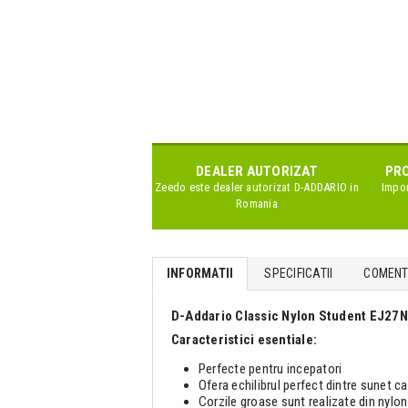
DEALER AUTORIZAT
PRO
Zeedo este dealer autorizat
D-ADDARIO
in
Impor
Romania
INFORMATII
SPECIFICATII
COMENTA
D-Addario Classic Nylon Student EJ27N
Caracteristici esentiale:
Perfecte pentru incepatori
Ofera echilibrul perfect dintre sunet ca
Corzile groase sunt realizate din nylon 