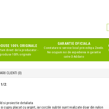
GARANTIE OFICIALA
DUSE 100% ORIGINALE
Constatare si service local prin echipa Zeedo.
tam direct de la producator -
Ne ocupam noi de expedierea in garantie
produse 100% originale
catre D-Addario
RII CLIENTI (
0
)
 1/2:
ld si proiectie detaliata
si cupru placat cu argint, iar corzile subtiri sunt realizate doar din nylon