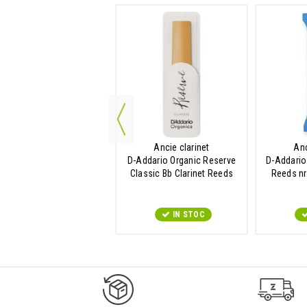
et corzi chitara clasica
D-Addario EJ43
IN STOC
Ancie clarinet
Anc
D-Addario Organic Reserve
D-Addario
Classic Bb Clarinet Reeds
Reeds nr
nr....
IN STOC