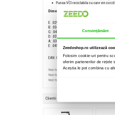
Punga VCI reciclabila cu care vin corzi
Dimensiuni:
E: .0290
B: .0340
Consimțământ
G: .0450
D: .031
A: .036
E: .045
Zeedoshop.ro utilizează coo
Folosim cookie-uri pentru sco
EAN: 019954962418
oferim partenerilor de rețele s
Aceștia le pot combina cu alte 
Vezi toate produsele de tip
Corzi chitara clas
Vezi toate produsele din categoria
Corzi chita
Vezi toate produsele producatorului
D-Addari
Clientii care au cumparat acest produs au ma