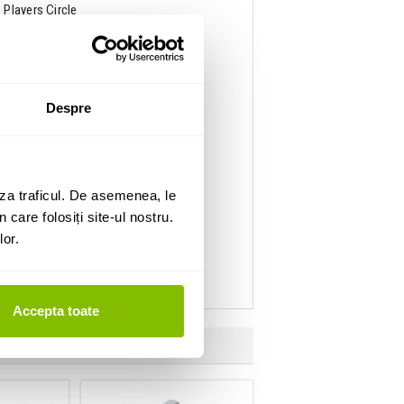
 Players Circle
Despre
za traficul. De asemenea, le
 care folosiți site-ul nostru.
lor.
Accepta toate