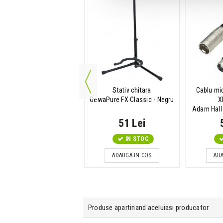
Set chitara clasica
Stativ chitara
Cablu mic
waPure VGS Basic Set -
GewaPure FX Classic - Negru
X
4/4
Adam Hall
448 Lei
51 Lei
Disponibilitate: La Comanda
IN STOC
ADAUGA IN COS
ADA
ADAUGA IN COS
Produse apartinand aceluiasi producator