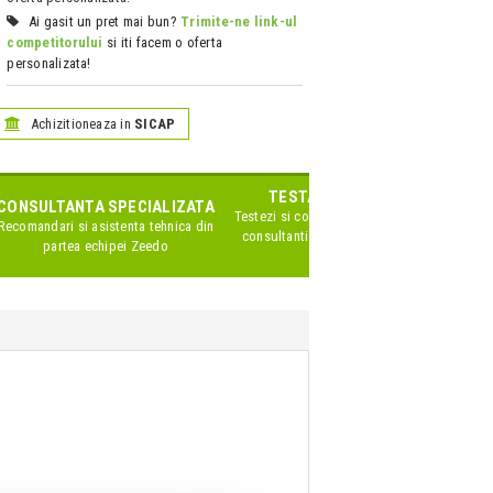
Ai gasit un pret mai bun?
Trimite-ne link-ul
competitorului
si iti facem o oferta
personalizata!
Achizitioneaza in
SICAP
TESTARE IN SHOWROOM
CONSULTANTA SPECIALIZATA
Testezi si compari produsele impreuna cu
Recomandari si asistenta tehnica din
consultanti Zeedo specializati pe acest
partea echipei Zeedo
brand