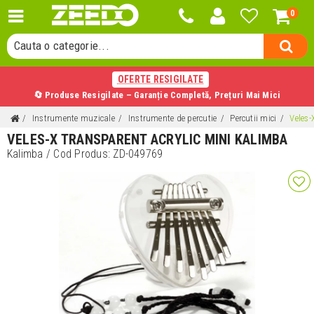
Cauta un produs...
0
Cauta o categorie...
Cauta un producator...
Cauta un produs...
OFERTE RESIGILATE
🔄 Produse Resigilate – Garanție Completă, Prețuri Mai Mici
Instrumente muzicale
Instrumente de percutie
Percutii mici
Veles-
VELES-X TRANSPARENT ACRYLIC MINI KALIMBA
Kalimba
/ Cod Produs:
ZD-049769