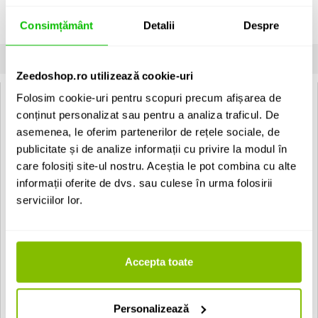
Vezi descrierea completa
›
Consimțământ
Detalii
Despre
Unitate de vanzare: bucata
INFORMATII
SPECIFICATII
COMENTARII CLIENTI (
0
)
Zeedoshop.ro utilizează cookie-uri
Folosim cookie-uri pentru scopuri precum afișarea de
Veles-X Transparent Acrylic Mini Kalimba:
conținut personalizat sau pentru a analiza traficul. De
Tip: Kalimba
asemenea, le oferim partenerilor de rețele sociale, de
Tonalitate: Do major
publicitate și de analize informații cu privire la modul în
Numar de sunete: 8
Culoare: Transparent
care folosiți site-ul nostru. Aceștia le pot combina cu alte
Material: Acril
informații oferite de dvs. sau culese în urma folosirii
Dimensiuni: 60 x 60 x 10 mm
serviciilor lor.
Greutate: 75 g
EAN: 8588008498446
Accepta toate
Vezi toate produsele de tip
Percutii mici Veles-X
Vezi toate produsele din categoria
Percutii mici
Vezi toate produsele producatorului
Veles-X
Personalizează