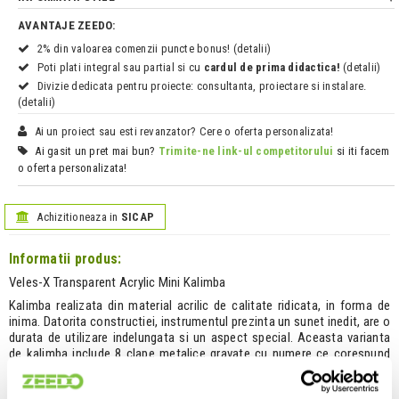
AVANTAJE ZEEDO:
2% din valoarea comenzii puncte bonus! (detalii)
Poti plati integral sau partial si cu
cardul de prima didactica!
(detalii)
Divizie dedicata pentru proiecte: consultanta, proiectare si instalare.
(detalii)
Ai un proiect sau esti revanzator? Cere o oferta personalizata!
Ai gasit un pret mai bun?
Trimite-ne link-ul competitorului
si iti facem
o oferta personalizata!
Achizitioneaza in
SICAP
Informatii produs:
Veles-X Transparent Acrylic Mini Kalimba
Kalimba realizata din material acrilic de calitate ridicata, in forma de
inima. Datorita constructiei, instrumentul prezinta un sunet inedit, are o
durata de utilizare indelungata si un aspect special. Aceasta varianta
de kalimba include 8 clape metalice gravate cu numere ce corespund
sunetelor unei octave din tonalitatea Do major. Mini kalimba include un
snur pentru prindere la gat, la geanta sau ca bratara.