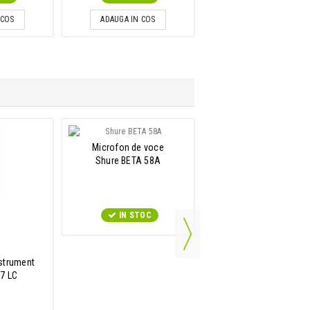
 COS
ADAUGA IN COS
ADAUGA IN COS
Microfon de voce
Shure BETA 58A
IN STOC
strument
Microfon dinamic cardi
7 LC
Shure SM58 S