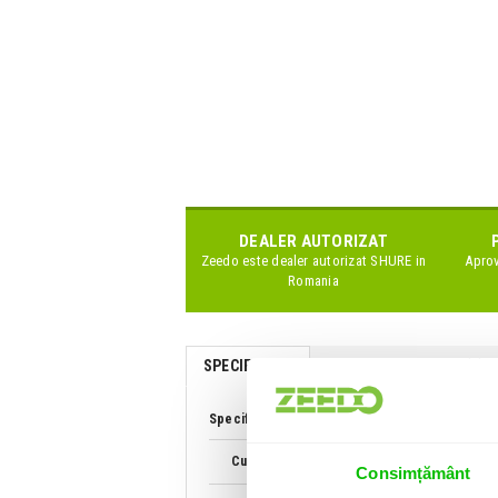
DEALER AUTORIZAT
Zeedo este dealer autorizat
SHURE
in
Aprov
Romania
SPECIFICATII
COMENTARII CLIENTI (
0
)
Specificatii Tehnice Shure WA610 Case Micro
Culoare
Consimțământ