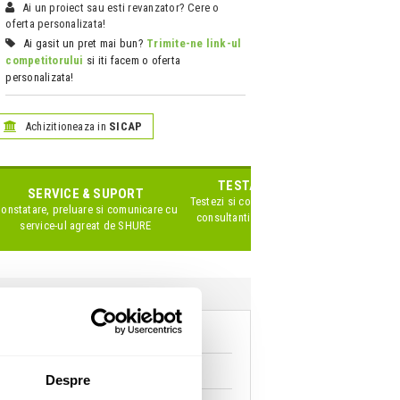
Ai un proiect sau esti revanzator? Cere o
oferta personalizata!
Ai gasit un pret mai bun?
Trimite-ne link-ul
competitorului
si iti facem o oferta
personalizata!
Achizitioneaza in
SICAP
TESTARE IN SHOWROOM
SERVICE & SUPORT
Testezi si compari produsele impreuna cu
onstatare, preluare si comunicare cu
consultanti Zeedo specializati pe acest
service-ul agreat de
SHURE
brand
Despre