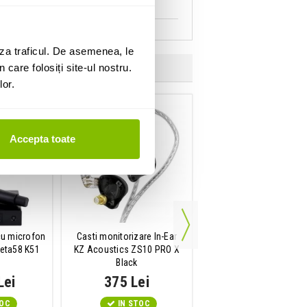
za traficul. De asemenea, le
 care folosiți site-ul nostru.
lor.
Accepta toate
cu microfon
Casti monitorizare In-Ear
Clipuri de cablu
eta58 K51
KZ Acoustics ZS10 PRO X
Gravity SACC 35 B
Black
Lei
375 Lei
18 Lei
TOC
IN STOC
IN STOC