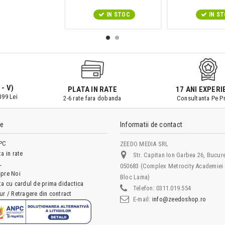
IN STOC
IN S
 - V)
PLATA IN RATE
17 ANI EXPERI
399 Lei
2-6 rate fara dobanda
Consultanta Pe Pr
le
Informatii de contact
PC
ZEEDO MEDIA SRL
ta in rate
Str. Capitan Ion Garbea 26, Bucure
L
050683 (Complex Metrocity Academiei 
pre Noi
Bloc Lama)
ta cu cardul de prima didactica
Telefon:
0311.019.554
ur / Retragere din contract
E-mail:
info@zeedoshop.ro