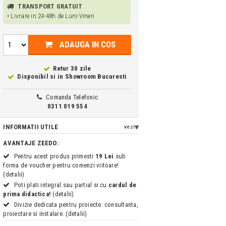
TRANSPORT GRATUIT
• Livrare in 24-48h de Luni-Vineri
ADAUGA IN COS
Retur 30 zile
Disponibil si in
Showroom Bucuresti
Comanda Telefonic
0311 019 554
INFORMATII UTILE
vezi
AVANTAJE ZEEDO:
Pentru acest produs primesti
19 Lei
sub
forma de voucher pentru comenzi viitoare!
(detalii)
Poti plati integral sau partial si cu
cardul de
prima didactica!
(detalii)
Divizie dedicata pentru proiecte: consultanta,
proiectare si instalare. (detalii)