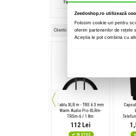
Tip produs
Zeedoshop.ro utilizează coo
Folosim cookie-uri pentru sco
Clientii care au cumparat acest produs au ma
oferim partenerilor de rețele s
Aceștia le pot combina cu alte 
crofon vocal condenser
multi-pattern
Lewitt MTP W950
3,761 Lei
IN STOC
ADAUGA IN COS
Cablu XLR m - TRS 6.3 mm
Capsul
Warm Audio Pro-XLRm-
TRSm-6 / 1.8m
Telefu
112 Lei
1,
IN STOC