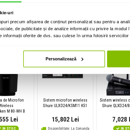
Geanta microfon
kie-uri
puri precum afișarea de conținut personalizat sau pentru a anali
i cumparat si:
ociale, de publicitate și de analize informații cu privire la modul în
informații oferite de dvs. sau culese în urma folosirii serviciilor 
Personalizează
a de Microfon
Sistem microfon wireless
Sistem wireless 
Wireless
Shure ULXD24/KSM11 K51
Shure QLXD24/B
nken M 80-WH B
555 Lei
15,802 Lei
7,028 
IN STOC
Disponibilitate: La Comanda
IN S