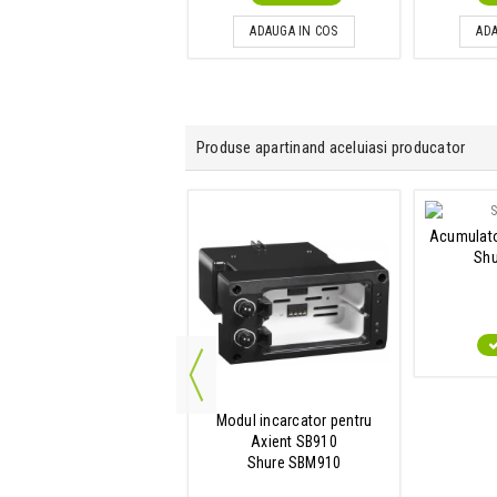
ADAUGA IN COS
ADA
Produse apartinand aceluiasi producator
Nuca microfon
Acumulato
Shure WA371
Sh
IN STOC
Modul incarcator pentru
Axient SB910
Shure SBM910