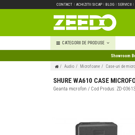
CONTACT
ACHIZITII SICAP
BLOG
SERVICII
CATEGORII DE PRODUSE
Showroom Buc
Audio
Microfoane
Case-uri de mic
SHURE WA610 CASE MICROF
Geanta microfon
/ Cod Produs:
ZD-0361