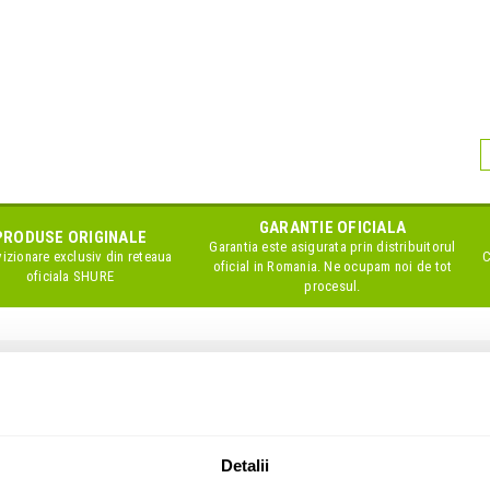
GARANTIE OFICIALA
PRODUSE ORIGINALE
Garantia este asigurata prin distribuitorul
izionare exclusiv din reteaua
C
oficial in Romania. Ne ocupam noi de tot
oficiala
SHURE
procesul.
fon
Negru
Detalii