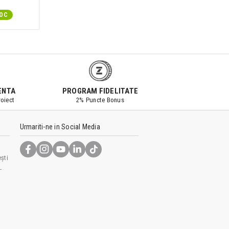
TOC
IN STOC
ENTA
PROGRAM FIDELITATE
oiect
2% Puncte Bonus
Urmariti-ne in Social Media
ști
-