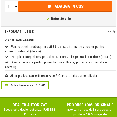
ADAUGA IN COS
Retur 30 zile
INFORMATII UTILE
vezi
AVANTAJE ZEEDO:
Pentru acest produs primesti
30 Lei
sub forma de voucher pentru
comenzi viitoare! (detalii)
Poti plati integral sau partial si cu
cardul de prima didactica!
(detalii)
Divizie dedicata pentru proiecte: consultanta, proiectare si instalare.
(detalii)
Ai un proiect sau esti revanzator? Cere o oferta personalizata!
Achizitioneaza in
SICAP
DEALER AUTORIZAT
PRODUSE 100% ORIGINALE
Zeedo este dealer autorizat
PAISTE
in
Importam direct de la producator -
Romania
produse 100% originale