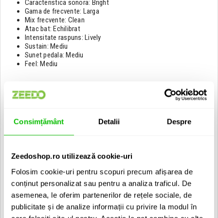
Caracteristica sonora: Bright
Gama de frecvente: Larga
Mix frecvente: Clean
Atac bat: Echilibrat
Intensitate raspuns: Lively
Sustain: Mediu
Sunet pedala: Mediu
Feel: Mediu
Caracteristici crash:
Diametru: 16"
Greutate: Medie
Consimțământ
Detalii
Despre
Volum: Mediu
Caracteristica sonora: Bright
Gama de frecvente: Medie
Mix frecvente: Clean
Zeedoshop.ro utilizează cookie-uri
Atac bat: Washy
Folosim cookie-uri pentru scopuri precum afișarea de
Intensitate raspuns: Lively
Sustain: Mediu
conținut personalizat sau pentru a analiza traficul. De
Bell: Integrat
asemenea, le oferim partenerilor de rețele sociale, de
Feel: Mediu
publicitate și de analize informații cu privire la modul în