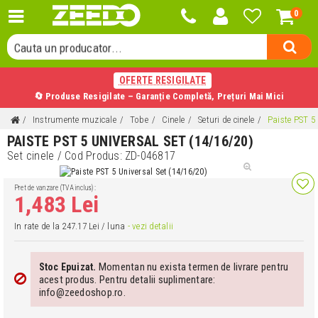
0
Cauta o categorie...
Cauta un producator...
Cauta un produs...
OFERTE RESIGILATE
🔄 Produse Resigilate – Garanție Completă, Prețuri Mai Mici
Instrumente muzicale
Tobe
Cinele
Seturi de cinele
Paiste PST 5 
PAISTE PST 5 UNIVERSAL SET (14/16/20)
Set cinele
/ Cod Produs:
ZD-046817
Pret de vanzare (TVA inclus):
1,483 Lei
In rate de la 247.17 Lei / luna
- vezi detalii
Momentan nu exista termen de livrare pentru
Stoc Epuizat.
acest produs. Pentru detalii suplimentare:
info@zeedoshop.ro.