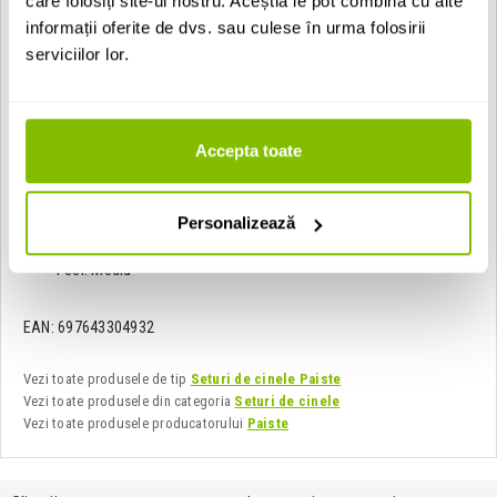
care folosiți site-ul nostru. Aceștia le pot combina cu alte
Caracteristici ride:
informații oferite de dvs. sau culese în urma folosirii
serviciilor lor.
Diametru: 20"
Greutate: Medie
Volum: Mediu
Caracteristica sonora: Bright
Gama de frecvente: Medie
Accepta toate
Mix frecvente: Clean
Atac bat: Pingy
Intensitate raspuns: Lively
Personalizează
Sustain: Lung
Bell: Separat
Feel: Mediu
EAN: 697643304932
Vezi toate produsele de tip
Seturi de cinele Paiste
Vezi toate produsele din categoria
Seturi de cinele
Vezi toate produsele producatorului
Paiste