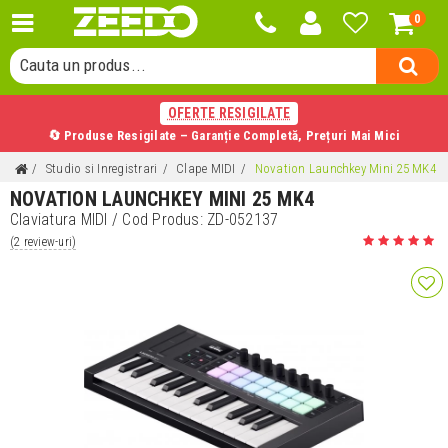
0
Cauta un produs...
Cauta o categorie...
OFERTE RESIGILATE
Cauta un producator...
🔄 Produse Resigilate – Garanție Completă, Prețuri Mai Mici
Cauta un produs...
Studio si Inregistrari
Clape MIDI
Novation Launchkey Mini 25 MK4
NOVATION LAUNCHKEY MINI 25 MK4
Claviatura MIDI
/ Cod Produs:
ZD-052137
(2 review-uri)