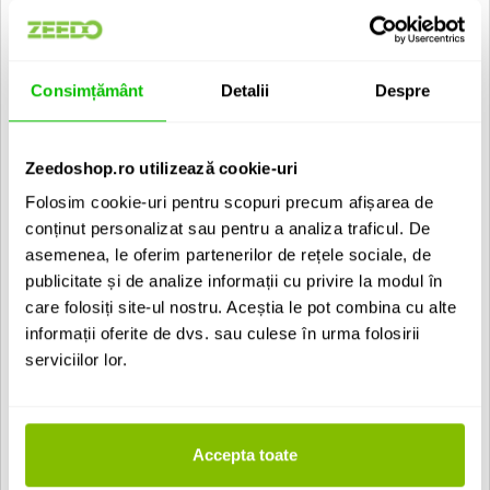
percusive
Selectie rapida: Navigare prin preseturi din encoder-ele
Launchkey
Browser simplu: Categorii, tag-uri si favorite
Standalone & plugin: Functioneaza ca aplicatie independenta
Consimțământ
Detalii
Despre
sau VST/AU
Zeedoshop.ro utilizează cookie-uri
Folosim cookie-uri pentru scopuri precum afișarea de
conținut personalizat sau pentru a analiza traficul. De
asemenea, le oferim partenerilor de rețele sociale, de
publicitate și de analize informații cu privire la modul în
care folosiți site-ul nostru. Aceștia le pot combina cu alte
informații oferite de dvs. sau culese în urma folosirii
serviciilor lor.
Accepta toate