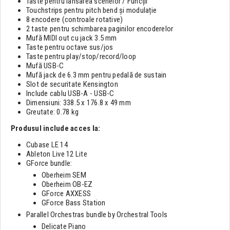
Taste pentru lansarea scenelor / Funcții
Touchstrips pentru pitch bend și modulație
8 encodere (controale rotative)
2 taste pentru schimbarea paginilor encoderelor
Mufă MIDI out cu jack 3.5 mm
Taste pentru octave sus/jos
Taste pentru play/stop/record/loop
Mufă USB-C
Mufă jack de 6.3 mm pentru pedală de sustain
Slot de securitate Kensington
Include cablu USB-A - USB-C
Dimensiuni: 338.5 x 176.8 x 49 mm
Greutate: 0.78 kg
Produsul include acces la:
Cubase LE 14
Ableton Live 12 Lite
GForce bundle:
Oberheim SEM
Oberheim OB-EZ
GForce AXXESS
GForce Bass Station
Parallel Orchestras bundle by Orchestral Tools
Delicate Piano