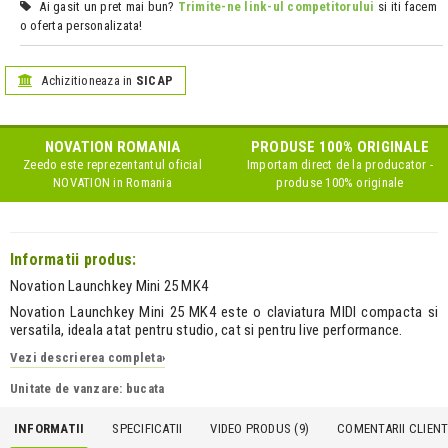
Ai gasit un pret mai bun?
Trimite-ne link-ul competitorului
si iti facem
o oferta personalizata!
Achizitioneaza in
SICAP
NOVATION
ROMANIA
PRODUSE 100% ORIGINALE
Zeedo este reprezentantul oficial
Importam direct de la producator -
NOVATION
in Romania
produse 100% originale
Informatii produs:
Novation Launchkey Mini 25 MK4
Novation Launchkey Mini 25 MK4 este o claviatura MIDI compacta si
versatila, ideala atat pentru studio, cat si pentru live performance.
Vezi descrierea completa
›
Unitate de vanzare: bucata
INFORMATII
SPECIFICATII
VIDEO PRODUS (9)
COMENTARII CLIENTI