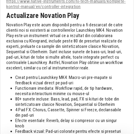
https://www.native-instruments.com/ni-tech-manuals/komplete-
kontrol-manual/en/controller-integration
Actualizare Novation Play
Novation Play este acum disponibil pentru a fi descarcat de catre
clientii noi si existenti ai controllerelor Launchkey MK4. Novation
Play este un instrument virtual ce a rezultat din colaborarea
exclusiva cu Klevgrand, include peste 80 de preseturi realizate de
experti, preluate ca sample din sintetizatoare clasice Novation,
Sequential si Oberheim. Sunt incluse sunete de bass-uri, lead-uri,
pad-uri, kituri de tobe si multe altele, toate integrate perfect cu
controalele Launchkey. Astfel, Novation Play obtine un workflow
excelent, similar cu cel al instrumentelor reale.
Creat pentru Launchkey MK4: Macro-uri pre-mapate si
feedback vizual direct pe pad-uri
Functionare imediata: Workflow rapid, de tip hardware,
necesita interactiuni minime cu mouse-ul
80+ sunete incluse: Bass, lead, pad, FX si kituri de tobe din
sintetizatoare clasice Novation, Sequential si Oberheim
4 Pad FX: Chorus, Cassette, Spinner si Freeze, declansabile
din pad-uri
Efecte esentiale: Reverb, delay si compresor cu un singur
knob
Feedback vizual: Pad-uri colorate pentru efecte si preseturi