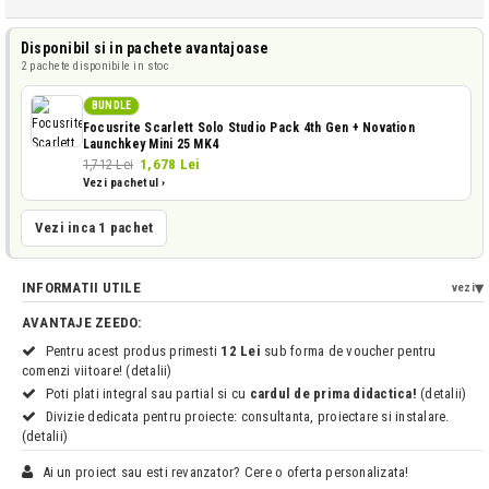
Disponibil si in pachete avantajoase
2 pachete disponibile in stoc
BUNDLE
Focusrite Scarlett Solo Studio Pack 4th Gen + Novation
Launchkey Mini 25 MK4
1,678 Lei
1,712 Lei
Vezi pachetul ›
Vezi inca 1 pachet
INFORMATII UTILE
vezi
AVANTAJE ZEEDO:
Pentru acest produs primesti
12 Lei
sub forma de voucher pentru
comenzi viitoare! (detalii)
Poti plati integral sau partial si cu
cardul de prima didactica!
(detalii)
Divizie dedicata pentru proiecte: consultanta, proiectare si instalare.
(detalii)
Ai un proiect sau esti revanzator? Cere o oferta personalizata!