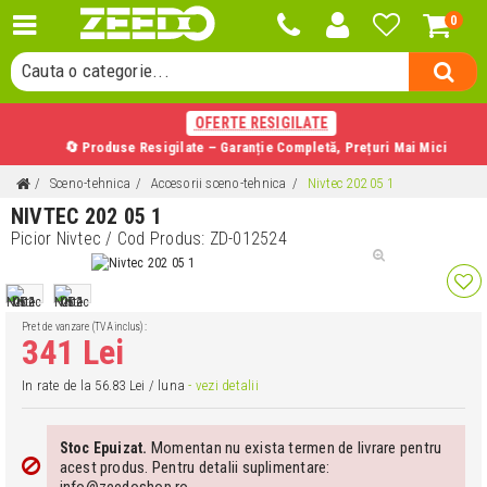
Cauta un produs...
0
Cauta o categorie...
Cauta un producator...
Cauta un produs...
OFERTE RESIGILATE
🔄 Produse Resigilate – Garanție Completă, Prețuri Mai Mici
Sceno-tehnica
Accesorii sceno-tehnica
Nivtec 202 05 1
NIVTEC 202 05 1
Picior Nivtec
/ Cod Produs:
ZD-012524
Pret de vanzare (TVA inclus):
341 Lei
In rate de la 56.83 Lei / luna
- vezi detalii
Momentan nu exista termen de livrare pentru
Stoc Epuizat.
acest produs. Pentru detalii suplimentare:
info@zeedoshop.ro.