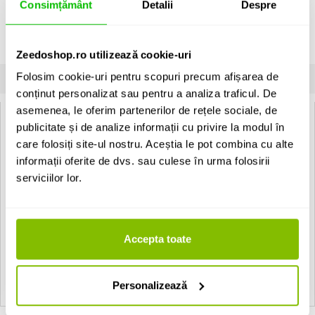
Consimțământ
Detalii
Despre
Picior pentru platforme de scena Nivtec.
Vezi descrierea completa
›
Unitate de vanzare: bucata
Zeedoshop.ro utilizează cookie-uri
Folosim cookie-uri pentru scopuri precum afișarea de
INFORMATII
SPECIFICATII
COMENTARII CLIENTI (
0
)
conținut personalizat sau pentru a analiza traficul. De
asemenea, le oferim partenerilor de rețele sociale, de
Nivtec 202 05 1:
publicitate și de analize informații cu privire la modul în
Caracteristici:
care folosiți site-ul nostru. Aceștia le pot combina cu alte
informații oferite de dvs. sau culese în urma folosirii
- lungime 100 cm.
- inaltime ajustabila 8 cm.
serviciilor lor.
- diametru 48.3 mm.
- grosime 4 mm.
- constructie din aluminiu.
Accepta toate
Vezi toate produsele de tip
Accesorii sceno-tehnica Nivtec
Vezi toate produsele din categoria
Accesorii sceno-tehnica
Personalizează
Vezi toate produsele producatorului
Nivtec