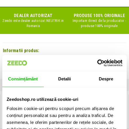
DEALER AUTORIZAT
PRODUSE 100% ORIGINALE
Zeedo este dealer autorizat
NEUTRIK
in
Importam direct de la producator -
Romania
produse 100% originale
Informatii produs:
Neutrik SCDR
Protectie din plastic pentru spatele conectorilor de sasiu D-shape
Unitate de vanzare: bucata
Consimțământ
Detalii
Despre
SPECIFICATII
COMENTARII CLIENTI (
0
)
Zeedoshop.ro utilizează cookie-uri
Specificatii Tehnice Neutrik SCDR
Folosim cookie-uri pentru scopuri precum afișarea de
Tip produs
Protectie pentru spatele conectorilor de sasiu
conținut personalizat sau pentru a analiza traficul. De
asemenea, le oferim partenerilor de rețele sociale, de