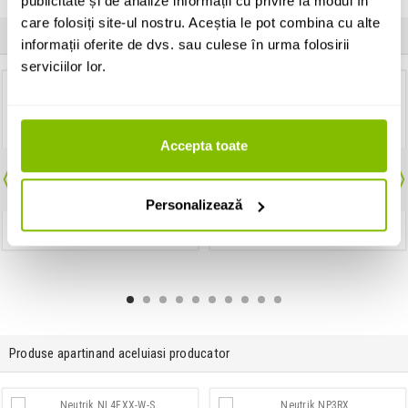
publicitate și de analize informații cu privire la modul în
care folosiți site-ul nostru. Aceștia le pot combina cu alte
Clientii care au cumparat acest produs au mai cumparat si:
informații oferite de dvs. sau culese în urma folosirii
serviciilor lor.
Conector Powercon
Surub Plastite pentru ethercon si
Speakon
Neutrik NAC3F-TRUE1-L
Neutrik E-SCREW1-12NI
Accepta toate
43 Lei
20 Lei
IN STOC
IN STOC
Personalizează
ADAUGA IN COS
ADAUGA IN COS
Produse apartinand aceluiasi producator