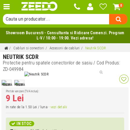
0
Cauta o categorie...
Cauta un producator...
Cauta un produs...
Showroom Bucuresti - Consultanta si Ridicare Comenzi. Program
L-V / 10:00 - 19:00. Vezi adresa!
Cabluri si conectori
Accesorii de cabluri
Neutrik SCDR
NEUTRIK SCDR
Protectie pentru spatele conectorilor de sasiu
/ Cod Produs:
ZD-049984
Pret de vanzare (TVA inclus):
9 Lei
In rate de la 1.50 Lei / luna
- vezi detalii
IN STOC