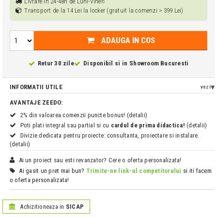
Livrare in 24-48h de Luni-Vineri
Transport de la 14 Lei la locker (gratuit la comenzi > 399 Lei)
ADAUGA IN COS
Retur 30 zile
Disponibil si in
Showroom Bucuresti
INFORMATII UTILE
vezi
AVANTAJE ZEEDO:
2% din valoarea comenzii puncte bonus! (detalii)
Poti plati integral sau partial si cu
cardul de prima didactica!
(detalii)
Divizie dedicata pentru proiecte: consultanta, proiectare si instalare.
(detalii)
Ai un proiect sau esti revanzator? Cere o oferta personalizata!
Ai gasit un pret mai bun?
Trimite-ne link-ul competitorului
si iti facem
o oferta personalizata!
Achizitioneaza in
SICAP