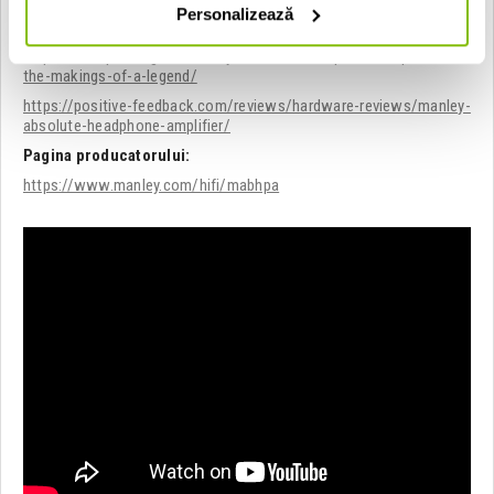
https://www.head-fi.org/threads/manley-absolute-loaner-
Personalizează
program.897357/
https://headphone.guru/manley-absolute-headphone-amplifier-
the-makings-of-a-legend/
https://positive-feedback.com/reviews/hardware-reviews/manley-
absolute-headphone-amplifier/
Pagina producatorului:
https://www.manley.com/hifi/mabhpa