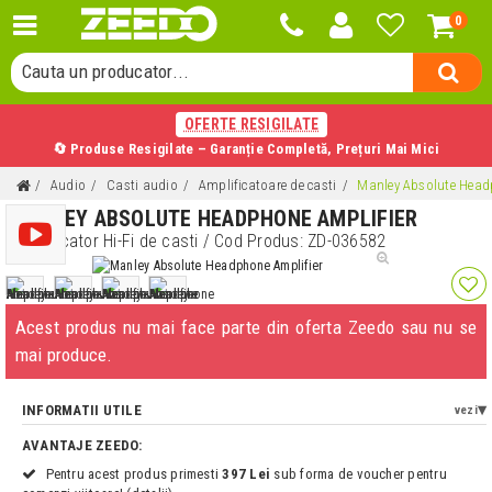
0
Cauta o categorie...
Cauta un producator...
Cauta un produs...
OFERTE RESIGILATE
🔄 Produse Resigilate – Garanție Completă, Prețuri Mai Mici
Audio
Casti audio
Amplificatoare de casti
Manley Absolute Head
MANLEY ABSOLUTE HEADPHONE AMPLIFIER
Amplificator Hi-Fi de casti
/ Cod Produs:
ZD-036582
Acest produs nu mai face parte din oferta Zeedo sau nu se
mai produce.
INFORMATII UTILE
vezi
AVANTAJE ZEEDO:
Pentru acest produs primesti
397 Lei
sub forma de voucher pentru