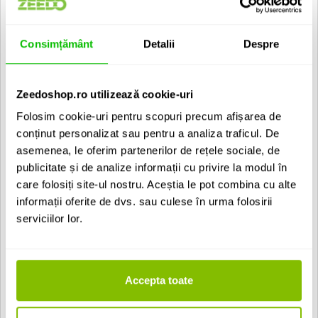
Impedanta iesire:Switchable: Low 12-50 Ohm, Mid 50-200
Ohm, High 200-600 Ohms
Putere maxima iesire = 1W in 12 Ohm BW 22Hz-22kHz
Consimțământ
Detalii
Despre
Proportie semnal-zgomot:83 dB (1kHz sine wave, 100mW
output, BW 22Hz-22kHz)
Noise Floor:-80 dBu BW 22Hz-22kHz-85 dBu A-Weighted
Crosstalk canal:-71 dB (1kHz sine wave, 100mW output, BW
Zeedoshop.ro utilizează cookie-uri
22Hz-22kHz) Stanga-72 dB (1kHz sine wave, 100mW output,
BW 22Hz-22kHz) Dreapta
Folosim cookie-uri pentru scopuri precum afișarea de
Atenuare balans Control Channel:72dB per canal (1kHz sine
conținut personalizat sau pentru a analiza traficul. De
wave, 100mW output, BW 22Hz-22kHz)
asemenea, le oferim partenerilor de rețele sociale, de
Raspuns in frecvente:Push-Pull= Flat 10Hz &ndash. 20 kHz
(-1dB @ 40 kHz)Single-Ended= 20Hz &ndash. 20 kHz (-0.5dB
publicitate și de analize informații cu privire la modul în
@ 10Hz, -1dB @ 50 kHz)
care folosiți site-ul nostru. Aceștia le pot combina cu alte
Distorsie:Push-Pull= 0.16% THD+N (BW 20Hz-22kHz)Single-
informații oferite de dvs. sau culese în urma folosirii
Ended= 1.0% THD+N (BW 20Hz-22kHz)
Telecomanda Remora RF
serviciilor lor.
Voltaj operare Mai : 90-250 VAC, 50-60Hz,
Dimensiuni: 292 x 140 x 208 mm (LxWxH)
Greutate: 5.4 Kg
Putere consum in modul Standby = 0.5W, Putere maxima =
80W
Accepta toate
Review-uri: