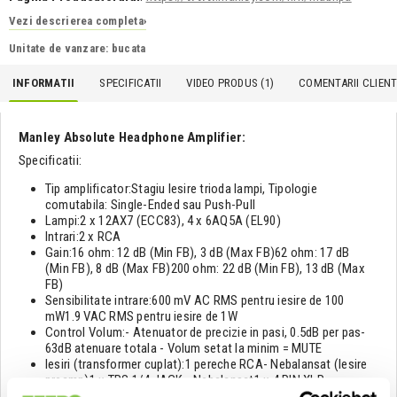
Vezi descrierea completa
›
Unitate de vanzare: bucata
INFORMATII
SPECIFICATII
VIDEO PRODUS (1)
COMENTARII CLIENTI
Manley Absolute Headphone Amplifier:
Specificatii:
Tip amplificator:Stagiu Iesire trioda lampi, Tipologie
comutabila: Single-Ended sau Push-Pull
Lampi:2 x 12AX7 (ECC83), 4 x 6AQ5A (EL90)
Intrari:2 x RCA
Gain:16 ohm: 12 dB (Min FB), 3 dB (Max FB)62 ohm: 17 dB
(Min FB), 8 dB (Max FB)200 ohm: 22 dB (Min FB), 13 dB (Max
FB)
Sensibilitate intrare:600 mV AC RMS pentru iesire de 100
mW1.9 VAC RMS pentru iesire de 1W
Control Volum:- Atenuator de precizie in pasi, 0.5dB per pas-
63dB atenuare totala - Volum setat la minim = MUTE
Iesiri (transformer cuplat):1 pereche RCA- Nebalansat (Iesire
preamp)1 x TRS 1/4 JACK - Nebalansat1 x 4 PIN XLR -
Balansat