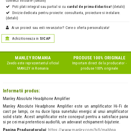
comenzi viitoare! (detalii)
Poti plati integral sau partial si cu
cardul de prima didactica!
(detalii)
Divizie dedicata pentru proiecte: consultanta, proiectare si instalare.
(detalii)
Ai un proiect sau esti revanzator? Cere o oferta personalizata!
Achizitioneaza in
SICAP
MANLEY
ROMANIA
PRODUSE 100% ORIGINALE
Zeedo este reprezentantul oficial
Importam direct de la producator -
MANLEY
in Romania
produse 100% originale
Informatii produs:
Manley Absolute Headphone Amplifier
Manley Absolute Headphone Amplifier este un amplificator Hi-Fi de
cast pe lampi, ce nu duce lipsa sunetului energic al unui amplificator
solid state. Acest amplificator este conceput pentru a satisface pana
si pe cei mai pretentiosi audiofili, un adevarat echipament-bijuterie.
Pagina Producatorului
:
https://www.manley.com/hifi/mabhpa