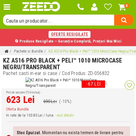
0
Cauta o categorie...
Cauta un producator...
Cauta un produs...
OFERTE RESIGILATE
🔄 Produse Resigilate – Garanție Completă, Prețuri Mai Mici
Pachete si Bundle
KZ AS16 Pro Black + Peli™ 1010 MicroCase Negru/Tr
KZ AS16 PRO BLACK + PELI™ 1010 MICROCASE
NEGRU/TRANSPARENT
Pachet casti in-ear si case
/ Cod Produs:
ZD-056832
-67 LEI
Pret de vanzare (TVA inclus):
623 Lei
690 Lei
(-10%)
Oferta Bundle
In rate de la 103.83 Lei / luna
- vezi detalii
Momentan nu exista termen de livrare pentru
Stoc Epuizat.