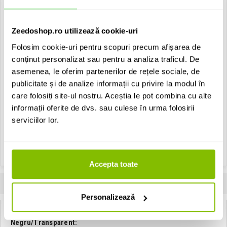
Peli™ 1010 MicroCase
Negru/Transparent
183 Lei
Zeedoshop.ro utilizează cookie-uri
Folosim cookie-uri pentru scopuri precum afișarea de
1 x
Contactati-ne pentru disponibilitate
conținut personalizat sau pentru a analiza traficul. De
Casti monitorizare In-Ear
asemenea, le oferim partenerilor de rețele sociale, de
KZ Acoustics AS16 Pro Black
ADAUGA IN COS
publicitate și de analize informații cu privire la modul în
care folosiți site-ul nostru. Aceștia le pot combina cu alte
507 Lei
informații oferite de dvs. sau culese în urma folosirii
serviciilor lor.
Disponibilitate: La Comanda
ADAUGA IN COS
Accepta toate
INFORMATII
SPECIFICATII
COMENTARII CLIENTI (
0
)
Personalizează
KZ AS16 Pro Black + Peli™ 1010 MicroCase
Negru/Transparent: