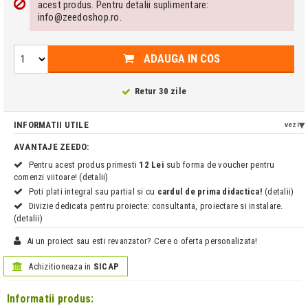
acest produs. Pentru detalii suplimentare:
info@zeedoshop.ro.
ADAUGA IN COS
Retur 30 zile
INFORMATII UTILE
vezi
AVANTAJE ZEEDO:
Pentru acest produs primesti
12 Lei
sub forma de voucher pentru
comenzi viitoare! (detalii)
Poti plati integral sau partial si cu
cardul de prima didactica!
(detalii)
Divizie dedicata pentru proiecte: consultanta, proiectare si instalare.
(detalii)
Ai un proiect sau esti revanzator? Cere o oferta personalizata!
Achizitioneaza in
SICAP
Informatii produs: