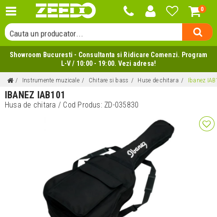
0
Cauta o categorie...
Cauta un producator...
Cauta un produs...
Showroom Bucuresti - Consultanta si Ridicare Comenzi. Program
L-V / 10:00 - 19:00. Vezi adresa!
Instrumente muzicale
Chitare si bass
Huse de chitara
Ibanez IAB
IBANEZ IAB101
Husa de chitara
/ Cod Produs:
ZD-035830