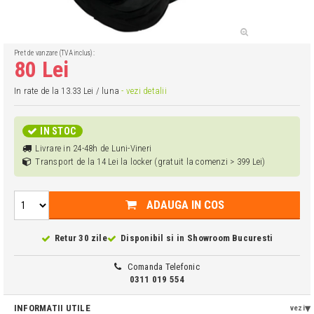
Pret de vanzare (TVA inclus):
80 Lei
In rate de la 13.33 Lei / luna
- vezi detalii
IN STOC
Livrare in 24-48h de Luni-Vineri
Transport de la 14 Lei la locker (gratuit la comenzi > 399 Lei)
ADAUGA IN COS
Retur 30 zile
Disponibil si in
Showroom Bucuresti
Comanda Telefonic
0311 019 554
INFORMATII UTILE
vezi