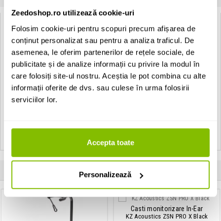
Zeedoshop.ro utilizează cookie-uri
Specificatii Tehnice Ibanez IAB101
Folosim cookie-uri pentru scopuri precum afișarea de
conținut personalizat sau pentru a analiza traficul. De
Tip
Husa chitara acustica
asemenea, le oferim partenerilor de rețele sociale, de
publicitate și de analize informații cu privire la modul în
Marime
4/4
care folosiți site-ul nostru. Aceștia le pot combina cu alte
Culoare
Negru
informații oferite de dvs. sau culese în urma folosirii
serviciilor lor.
Material
Textil
Tip produs
Husa de chitara
Accepta toate
Clientii care au cumparat acest produs au mai cumparat si:
Personalizează
Casti monitorizare In-Ear
KZ Acoustics ZSN PRO X Black