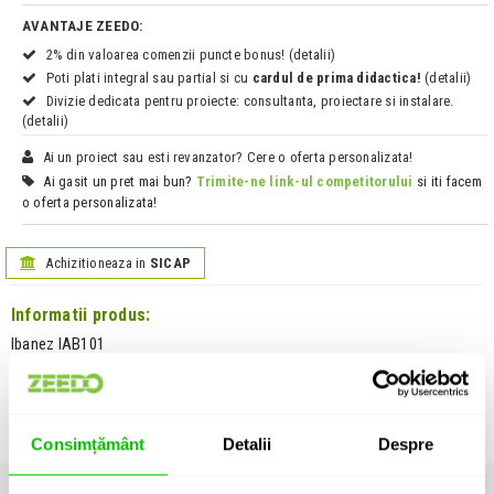
AVANTAJE ZEEDO:
2% din valoarea comenzii puncte bonus! (detalii)
Poti plati integral sau partial si cu
cardul de prima didactica!
(detalii)
Divizie dedicata pentru proiecte: consultanta, proiectare si instalare.
(detalii)
Ai un proiect sau esti revanzator? Cere o oferta personalizata!
Ai gasit un pret mai bun?
Trimite-ne link-ul competitorului
si iti facem
o oferta personalizata!
Achizitioneaza in
SICAP
Informatii produs:
Ibanez IAB101
Husa pentru chitara acustica, compatibila cu modele de tip
dreadnought. Dispune de buzunar pentru accesorii, iar curelele sunt
ajustabile.
Unitate de vanzare: bucata
Consimțământ
Detalii
Despre
SPECIFICATII
COMENTARII CLIENTI (
0
)