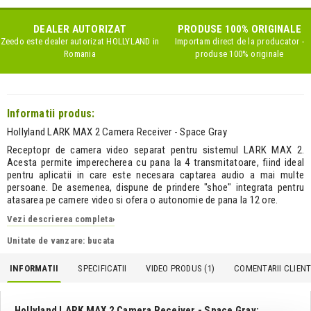
DEALER AUTORIZAT
PRODUSE 100% ORIGINALE
Zeedo este dealer autorizat
HOLLYLAND
in
Importam direct de la producator -
Romania
produse 100% originale
Informatii produs:
Hollyland LARK MAX 2 Camera Receiver - Space Gray
Receptopr de camera video separat pentru sistemul LARK MAX 2.
Acesta permite imperecherea cu pana la 4 transmitatoare, fiind ideal
pentru aplicatii in care este necesara captarea audio a mai multe
persoane. De asemenea, dispune de prindere "shoe" integrata pentru
atasarea pe camere video si ofera o autonomie de pana la 12 ore.
Vezi descrierea completa
›
Unitate de vanzare: bucata
INFORMATII
SPECIFICATII
VIDEO PRODUS (1)
COMENTARII CLIENTI
Hollyland LARK MAX 2 Camera Receiver - Space Gray: