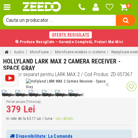
0
Cauta o categorie...
Cauta un producator...
Cauta un produs...
OFERTE RESIGILATE
🔄 Produse Resigilate – Garanție Completă, Prețuri Mai Mici
Audio
Microfoane
Microfoane wireless si sisteme
Receptoare wirel
HOLLYLAND LARK MAX 2 CAMERA RECEIVER -
SPACE GRAY
Receptor separat pentru LARK MAX 2
/ Cod Produs:
ZD-057367
Pret de vanzare (TVA inclus):
379 Lei
In rate de la 63.17 Lei / luna
- vezi detalii
Disponibilitate: La Comanda