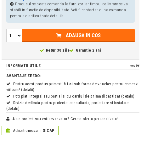
Produsul se poate comanda la furnizor iar timpul de livrare se va
stabili in functie de disponibilitate. Veti fi contactat dupa comanda
pentru a clarifica toate detaliile
ADAUGA IN COS
Retur 30 zile
Garantie 2 ani
INFORMATII UTILE
vezi
AVANTAJE ZEEDO:
Pentru acest produs primesti
8 Lei
sub forma de voucher pentru comenzi
viitoare! (detalii)
Poti plati integral sau partial si cu
cardul de prima didactica!
(detalii)
Divizie dedicata pentru proiecte: consultanta, proiectare si instalare.
(detalii)
Ai un proiect sau esti revanzator? Cere o oferta personalizata!
Achizitioneaza in
SICAP