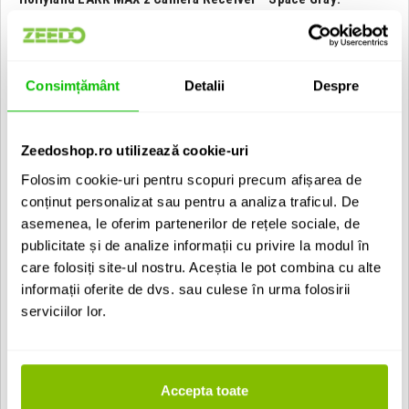
Continut pachet:
Receptor
Cablu USB-C - USB-C
Consimțământ
Detalii
Despre
Specificatii:
Mod modulatie wireless: GFSK 2 Mbps
Transmisie wireless: 2.4 GHz - Adaptive Frequency Hopping
Zeedoshop.ro utilizează cookie-uri
(AFH)
Raspuns frecvente: 20 - 20000 Hz
Folosim cookie-uri pentru scopuri precum afișarea de
Raport semnal/zgomot: Minim 72 dB
conținut personalizat sau pentru a analiza traficul. De
Nivel maxim presiune sonora: 128dB SPL
asemenea, le oferim partenerilor de rețele sociale, de
Rata de sampling si bit depth: 48 kHz / 32-bit Float & 48 kHz /
24-bit
publicitate și de analize informații cu privire la modul în
Tensiune baterie: 3.8V
care folosiți site-ul nostru. Aceștia le pot combina cu alte
Capacitate baterie: 300 mAh
informații oferite de dvs. sau culese în urma folosirii
Durata viata baterie: Aproximativ 12 ore
Numar cicluri de incarcare dock: 2.5 (pentru 2 transmitatoare
serviciilor lor.
si receptor de camera in acelasi timp)
Timp de incarcare: Aproximativ 1.5 h
Temperatura optima pentru incarcare: 0 ~ 45° C
Temperatura optima pentru operare: -10 ~ 55° C
Dimensiuni: 54.2 x 22.3 x 29.5 mm
Accepta toate
Greutate: Aproximativ 24 g