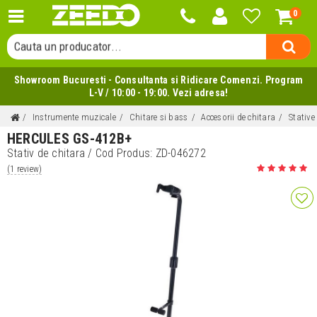
0
Cauta o categorie...
Cauta un producator...
Cauta un produs...
Showroom Bucuresti - Consultanta si Ridicare Comenzi. Program
L-V / 10:00 - 19:00. Vezi adresa!
Instrumente muzicale
Chitare si bass
Accesorii de chitara
Stative
HERCULES GS-412B+
Stativ de chitara
/ Cod Produs:
ZD-046272
(1 review)