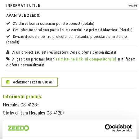
INFORMATII UTILE
vezi
AVANTAJE ZEEDO:
2% din valoarea comenzii puncte bonus! (detalii)
Poti plati integral sau partial si cu
cardul de prima didactica!
(detalii)
Divizie dedicata pentru proiecte: consultanta, proiectare si instalare.
(detalii)
Ai un proiect sau esti revanzator? Cere o oferta personalizata!
Ai gasit un pret mai bun?
Trimite-ne link-ul competitorului
si iti facem
o oferta personalizata!
Achizitioneaza in
SICAP
Informatii produs:
Hercules GS-412B+
Stativ chitara Hercules GS-412B+
Vezi descrierea completa
›
Unitate de vanzare: bucata