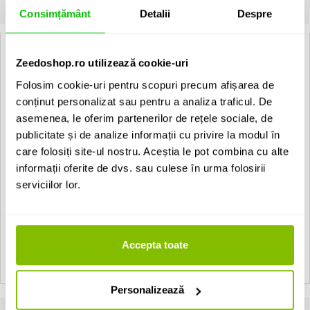
INFORMATII
SPECIFICATII
COMENTARII CLIENTI (
1
)
Consimțământ
Detalii
Despre
Hercules GS-412B+:
Zeedoshop.ro utilizează cookie-uri
Dispune de mecanism de prindere automat
Captuseala din cauciuc
Folosim cookie-uri pentru scopuri precum afișarea de
Potrivit pentru latimi de: 40 - 52 mm
conținut personalizat sau pentru a analiza traficul. De
Inaltime: 855 - 1.075 mm
asemenea, le oferim partenerilor de rețele sociale, de
Greutate maxima suportata: 15 kg
Dimensiune pliat: 740 x 110 x 170 mm
publicitate și de analize informații cu privire la modul în
Greutate: 1,7 kg
care folosiți site-ul nostru. Aceștia le pot combina cu alte
Include adaptor "NINA" (pentru reglarea prinderii gatului
informații oferite de dvs. sau culese în urma folosirii
instrumentului) pentru latimi ale gatului de la 28 - 52 mm
serviciilor lor.
EAN: 635464420929
Vezi toate produsele de tip
Stative de chitara Hercules
Accepta toate
Vezi toate produsele din categoria
Stative de chitara
Vezi toate produsele producatorului
Hercules
Personalizează