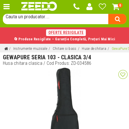
0
Cauta un producator...
Cauta un produs...
OFERTE RESIGILATE
🔄 Produse Resigilate – Garanție Completă, Prețuri Mai Mici
Instrumente muzicale
Chitare si bass
Huse de chitara
GewaPure S
GEWAPURE SERIA 103 - CLASICA 3/4
Husa chitara clasica
/ Cod Produs:
ZD-034586