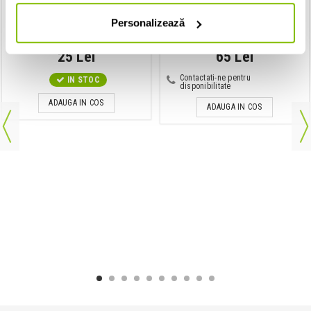
Suport de picior
Corzi chitara clasica
GewaPure FX - Scaunel picior
Savarez 520R Normal Tension
Personalizează
25 Lei
65 Lei
Contactati-ne pentru
IN STOC
disponibilitate
ADAUGA IN COS
ADAUGA IN COS