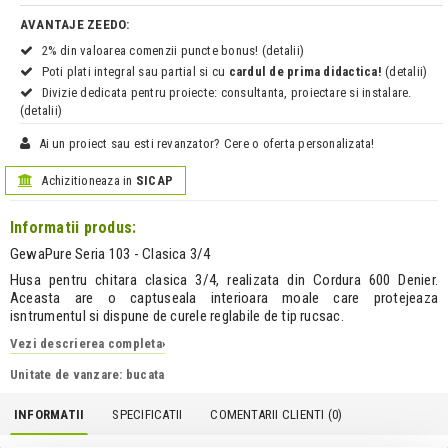
AVANTAJE ZEEDO:
2% din valoarea comenzii puncte bonus! (detalii)
Poti plati integral sau partial si cu
cardul de prima didactica!
(detalii)
Divizie dedicata pentru proiecte: consultanta, proiectare si instalare.
(detalii)
Ai un proiect sau esti revanzator? Cere o oferta personalizata!
Achizitioneaza in
SICAP
Informatii produs:
GewaPure Seria 103 - Clasica 3/4
Husa pentru chitara clasica 3/4, realizata din Cordura 600 Denier.
Aceasta are o captuseala interioara moale care protejeaza
isntrumentul si dispune de curele reglabile de tip rucsac.
Vezi descrierea completa
›
Unitate de vanzare: bucata
INFORMATII
SPECIFICATII
COMENTARII CLIENTI (
0
)