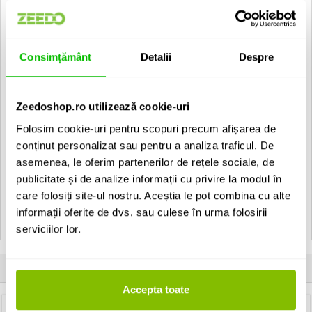
GewaPure Seria 103 - Clasica 3/4:
Caracteristici esentiale:
Consimțământ
Detalii
Despre
Cordura 600 Denier, negru
Captuseala interioara moale de 3 mm
Rezistenta sporita
Buzunar pentru partituri sau alte accesorii mici
Zeedoshop.ro utilizează cookie-uri
Curele de tip rucsac reglabile, aplicate prin cusatura si maner
pentru transport
Folosim cookie-uri pentru scopuri precum afișarea de
conținut personalizat sau pentru a analiza traficul. De
EAN: 4046662238555
asemenea, le oferim partenerilor de rețele sociale, de
publicitate și de analize informații cu privire la modul în
Vezi toate produsele de tip
Huse de chitara GewaPure
care folosiți site-ul nostru. Aceștia le pot combina cu alte
Vezi toate produsele din categoria
Huse de chitara
informații oferite de dvs. sau culese în urma folosirii
Vezi toate produsele producatorului
GewaPure
serviciilor lor.
Clientii care au cumparat acest produs au mai cumparat si:
Accepta toate