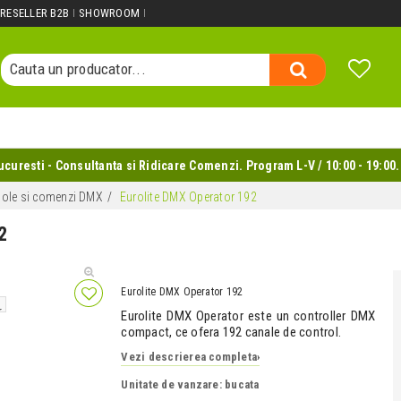
Cauta un produs...
RESELLER B2B
SHOWROOM
Cauta o categorie...
Cauta un producator...
Cauta un produs...
uresti - Consultanta si Ridicare Comenzi. Program L-V / 10:00 - 19:00.
ole si comenzi DMX
Eurolite DMX Operator 192
2
Eurolite DMX Operator 192
Eurolite DMX Operator este un controller DMX
compact, ce ofera 192 canale de control.
Vezi descrierea completa
›
Unitate de vanzare: bucata