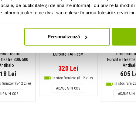
ociale, de publicitate și de analize informații cu privire la modul în
informații oferite de dvs. sau culese în urma folosirii serviciilor 
i cumparat si:
Personalizează
Adaptor elevatoare
ector teatru
Proiector t
Eurolite TAH-35M
 Theatre 300/500
Eurolite Theatr
Antihalo
Antihal
320 Lei
18 Lei
605 L
In stoc furnizor (5-12 zile)
c furnizor (5-12 zile)
In stoc furniz
ADAUGA IN COS
UGA IN COS
ADAUGA IN