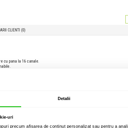
RII CLIENTI (
0
)
re cu pana la 16 canale.
mabile.
egistrari.
Detalii
kie-uri
i DMX Eurolite
 comenzi DMX
puri precum afișarea de conținut personalizat sau pentru a anali