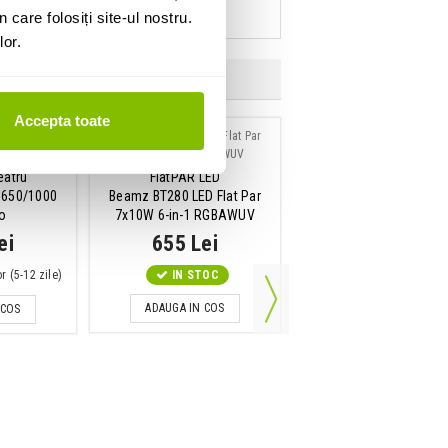
 care folosiți site-ul nostru.
lor.
Accepta toate
eatru
FlatPAR LED
Cablu de lumini
e 650/1000
Beamz BT280 LED Flat Par
Adam Hall 3Star DMF 
o
7x10W 6-in-1 RGBAWUV
15m
ei
655 Lei
112 Lei
or (5-12 zile)
IN STOC
IN STOC
ADAUGA IN COS
ADAUGA IN COS
 COS