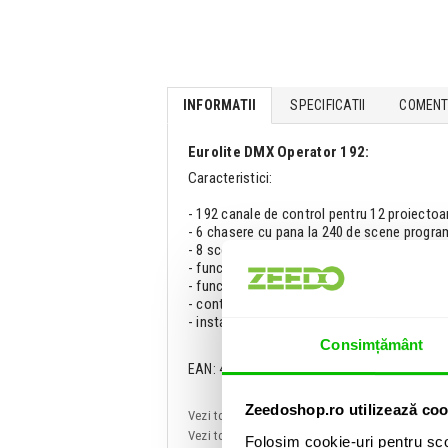
INFORMATII
SPECIFICATII
COMENTA
Eurolite DMX Operator 192:
Caracteristici:
- 192 canale de control pentru 12 proiectoa
- 6 chasere cu pana la 240 de scene progra
- 8 scene presetate.
- functie Copy pentru scene, programe si inr
- functie Blacout.
- control Sound via microfon integrat.
- instalare rack cu 3U.
Consimțământ
EAN: 4026397521801
Zeedoshop.ro utilizează coo
Vezi toate produsele de tip
Console si comenz
Vezi toate produsele din categoria
Console si
Folosim cookie-uri pentru sco