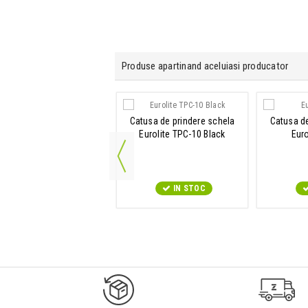
Produse apartinand aceluiasi producator
Catusa de prindere schela
Catusa de
tusa de prindere schela
Eurolite TPC-10 Black
Euro
urolite DEC-30 coupler,
silver for 35mm
IN STOC
IN STOC
9547#r856