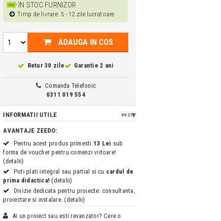
IN STOC FURNIZOR
Timp de livrare: 5 - 12 zile lucratoare
ADAUGA IN COS
Retur 30 zile
Garantie 2 ani
Comanda Telefonic
0311 019 554
INFORMATII UTILE
vezi
AVANTAJE ZEEDO:
Pentru acest produs primesti
13 Lei
sub
forma de voucher pentru comenzi viitoare!
(detalii)
Poti plati integral sau partial si cu
cardul de
prima didactica!
(detalii)
Divizie dedicata pentru proiecte: consultanta,
proiectare si instalare. (detalii)
Ai un proiect sau esti revanzator? Cere o