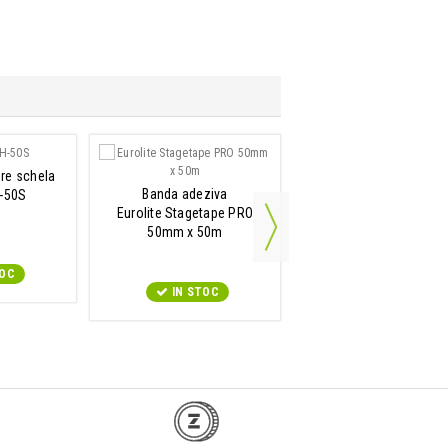
re schela
Clema de prindere sch
Banda adeziva
H-50S
Eurolite TH-40S
Eurolite Stagetape PRO
50mm x 50m
TOC
IN STOC
IN STOC