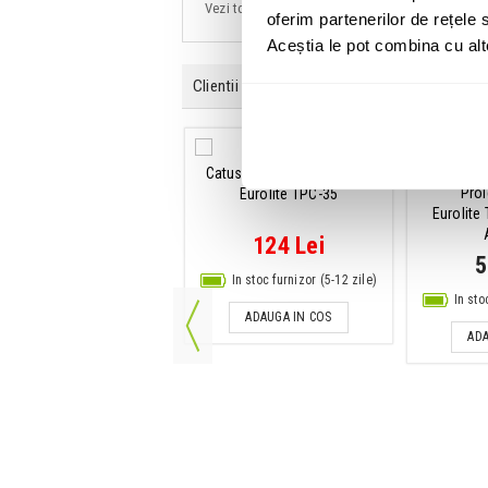
Vezi toate produsele producatorului
Eurolite
oferim partenerilor de rețele s
Aceștia le pot combina cu alte 
Clientii care au cumparat acest produs au ma
Moving head
Catusa de prindere schela
Proi
owtec Phantom 65 Spot
Eurolite TPC-35
Eurolite
3,649 Lei
124 Lei
5
In stoc furnizor (5-12 zile)
In stoc furnizor (5-12 zile)
In sto
ADAUGA IN COS
ADAUGA IN COS
ADA