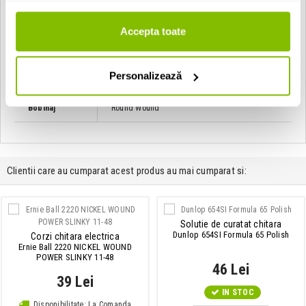
Tip set corzi
6 corzi
Accepta toate
Dimensiuni
11 - 54
Personalizează
Tip produs
Corzi chitara electrica
Bobinaj
Round Wound
Clientii care au cumparat acest produs au mai cumparat si:
Solutie de curatat chitara
Dunlop 654SI Formula 65 Polish
Corzi chitara electrica
Ernie Ball 2220 NICKEL WOUND
POWER SLINKY 11-48
46 Lei
39 Lei
IN STOC
Disponibilitate: La Comanda