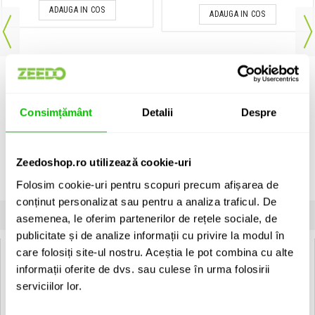
ADAUGA IN COS
ADAUGA IN COS
Consimțământ
Detalii
Despre
Zeedoshop.ro utilizează cookie-uri
Folosim cookie-uri pentru scopuri precum afișarea de
conținut personalizat sau pentru a analiza traficul. De
SPECIFICATII
COMENTARII CLIENTI (
1
)
asemenea, le oferim partenerilor de rețele sociale, de
publicitate și de analize informații cu privire la modul în
care folosiți site-ul nostru. Aceștia le pot combina cu alte
Specificatii Tehnice Ernie Ball 2627 Beefy Slinky 11-54
informații oferite de dvs. sau culese în urma folosirii
serviciilor lor.
Tip
Corzi chitara electrica
Tip corzi
Corzi chitara electrica