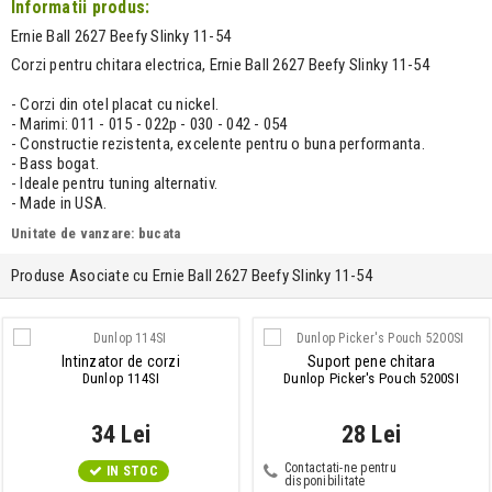
Informatii produs:
Ernie Ball 2627 Beefy Slinky 11-54
Corzi pentru chitara electrica, Ernie Ball 2627 Beefy Slinky 11-54
- Corzi din otel placat cu nickel.
- Marimi: 011 - 015 - 022p - 030 - 042 - 054
- Constructie rezistenta, excelente pentru o buna performanta.
- Bass bogat.
- Ideale pentru tuning alternativ.
- Made in USA.
Unitate de vanzare: bucata
Produse Asociate cu Ernie Ball 2627 Beefy Slinky 11-54
Intinzator de corzi
Suport pene chitara
Dunlop 114SI
Dunlop Picker's Pouch 5200SI
34 Lei
28 Lei
Contactati-ne pentru
IN STOC
disponibilitate