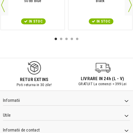
50 db Blue
Black
IN STOC
IN STOC
9547#r856
LIVRARE IN 24h (L - V)
RETUR EXTINS
GRATUIT La comenzi > 399 Lei
Poti returna in 30 zile!
Informatii
Utile
Informatii de contact