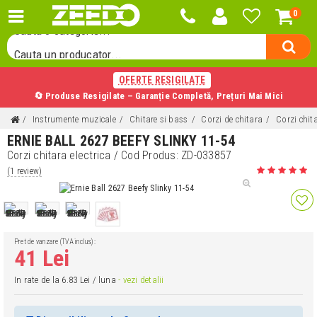
0
Cauta o categorie...
Cauta un producator...
Cauta un produs...
OFERTE RESIGILATE
🔄 Produse Resigilate – Garanție Completă, Prețuri Mai Mici
Instrumente muzicale
Chitare si bass
Corzi de chitara
Corzi chita
ERNIE BALL 2627 BEEFY SLINKY 11-54
Corzi chitara electrica
/ Cod Produs:
ZD-033857
(1 review)
Pret de vanzare (TVA inclus):
41 Lei
In rate de la 6.83 Lei / luna
- vezi detalii