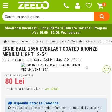
0
Cauta o categorie...
Cauta un producator...
Cauta un produs...
Showroom Bucuresti - Consultanta si Ridicare Comenzi. Program
L-V / 10:00 - 19:00. Vezi adresa!
Instrumente muzicale
Chitare si bass
Corzi de chitara
Corzi chit
ERNIE BALL 2556 EVERLAST COATED BRONZE
MEDIUM LIGHT 12-54
Corzi chitara acustica
/ Cod Produs:
ZD-034930
Pret de vanzare (TVA inclus):
80 Lei
In rate de la 13.33 Lei / luna
- vezi detalii
Disponibilitate: La Comanda
Produsul se poate comanda la furnizor iar timpul de livrare se va