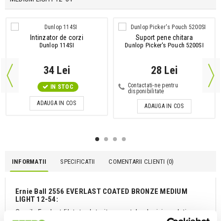
Intinzator de corzi
Suport pene chitara
Dunlop 114SI
Dunlop Picker's Pouch 5200SI
34 Lei
28 Lei
Contactati-ne pentru
IN STOC
disponibilitate
ADAUGA IN COS
ADAUGA IN COS
INFORMATII
SPECIFICATII
COMENTARII CLIENTI (
0
)
Ernie Ball 2556 EVERLAST COATED BRONZE MEDIUM
LIGHT 12-54:
Corzile Everlast filetate, datorita nano tehnologiei revolutionare