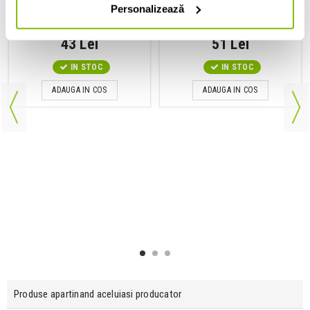
Personalizează
Dunlop Ultraglide 65 6582
GEWA GS-10B
43 Lei
51 Lei
IN STOC
IN STOC
ADAUGA IN COS
ADAUGA IN COS
Produse apartinand aceluiasi producator