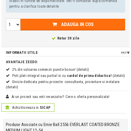
stabili in functie de disponibilitate. Veti fi contactat dupa comanda
pentru a clarifica toate detaliile
ADAUGA IN COS
Retur 30 zile
INFORMATII UTILE
vezi
AVANTAJE ZEEDO:
2% din valoarea comenzii puncte bonus! (detalii)
Poti plati integral sau partial si cu
cardul de prima didactica!
(detalii)
Divizie dedicata pentru proiecte: consultanta, proiectare si instalare.
(detalii)
Ai un proiect sau esti revanzator? Cere o oferta personalizata!
Achizitioneaza in
SICAP
Produse Asociate cu Ernie Ball 2556 EVERLAST COATED BRONZE
MEDIUM LIGHT 12-54