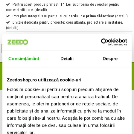
Pentru acest produs primesti
11 Lei
sub forma de voucher pentru
comenzi viitoare! (detalii)
Poti plati integral sau partial si cu
cardul de prima didactica!
(detalii)
Divizie dedicata pentru proiecte: consultanta, proiectare si instalare.
(detalii)
Ai un proiect sau esti revanzator? Cere o oferta personalizata!
Achizitioneaza in
SICAP
Consimțământ
Detalii
Despre
DEALER AUTORIZAT
PRODUSE ORIGINALE
Zeedo este dealer autorizat
ELECTRO
Aprovizionare exclusiv din reteaua
Zeedoshop.ro utilizează cookie-uri
VOICE
in Romania
oficiala
ELECTRO VOICE
Folosim cookie-uri pentru scopuri precum afișarea de
conținut personalizat sau pentru a analiza traficul. De
asemenea, le oferim partenerilor de rețele sociale, de
Informatii produs:
publicitate și de analize informații cu privire la modul în
Electro Voice ELX200-18S Cover
care folosiți site-ul nostru. Aceștia le pot combina cu alte
Husa captusita de culoare neagra, conceputa pentru subwoofer-ele
informații oferite de dvs. sau culese în urma folosirii
Electro Voice ELX200-18S si ELX200-18SP.
serviciilor lor.