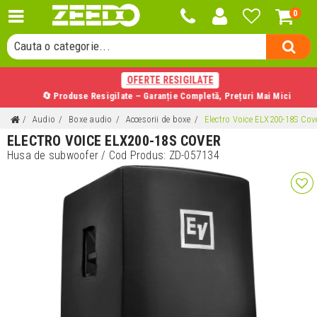
Cauta un produs...
0
Cauta o categorie...
Cauta un producator...
Cauta un produs...
OFERTE RESIGILATE
🔄 Produse Resigilate – Garanție Completă, Prețuri Mai Mici
Audio
Boxe audio
Accesorii de boxe
Electro Voice ELX200-18S Cov
ELECTRO VOICE ELX200-18S COVER
Husa de subwoofer
/ Cod Produs:
ZD-057134