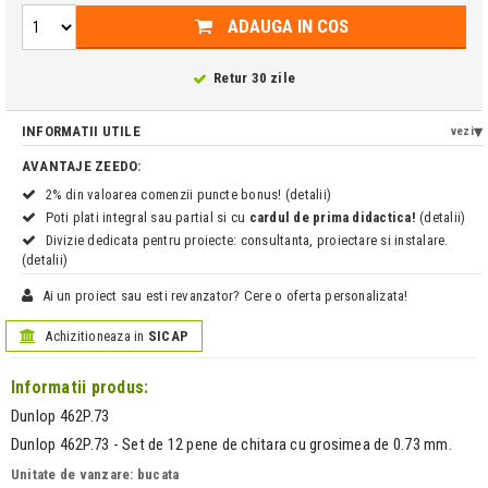
ADAUGA IN COS
Retur 30 zile
INFORMATII UTILE
vezi
AVANTAJE ZEEDO:
2% din valoarea comenzii puncte bonus! (detalii)
Poti plati integral sau partial si cu
cardul de prima didactica!
(detalii)
Divizie dedicata pentru proiecte: consultanta, proiectare si instalare.
(detalii)
Ai un proiect sau esti revanzator? Cere o oferta personalizata!
Achizitioneaza in
SICAP
Informatii produs:
Dunlop 462P.73
Dunlop 462P.73 - Set de 12 pene de chitara cu grosimea de 0.73 mm.
Unitate de vanzare: bucata