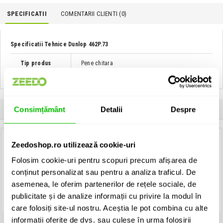
SPECIFICATII
COMENTARII CLIENTI (
0
)
Specificatii Tehnice Dunlop 462P.73
Tip produs
Pene chitara
Clientii care au cumparat acest produs au mai cumparat si:
Consimțământ
Detalii
Despre
Zeedoshop.ro utilizează cookie-uri
Corzi chitara electrica
D-Addario EXL130
Corzi chitara electrica
Folosim cookie-uri pentru scopuri precum afișarea de
Ernie Ball 2223 NICKEL WOUND
conținut personalizat sau pentru a analiza traficul. De
SUPER SLINKY 9-42
39 Lei
asemenea, le oferim partenerilor de rețele sociale, de
38 Lei
publicitate și de analize informații cu privire la modul în
Contactati-ne pentru
disponibilitate
Disponibilitate: La Comanda
care folosiți site-ul nostru. Aceștia le pot combina cu alte
ADAUGA IN COS
informații oferite de dvs. sau culese în urma folosirii