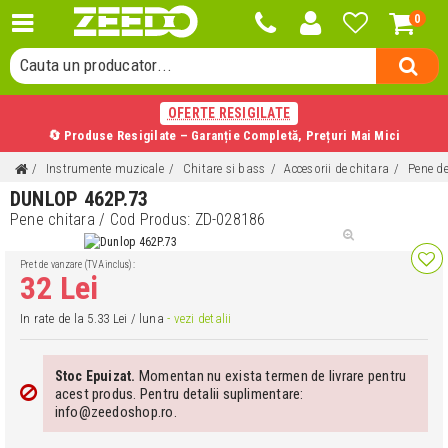
0
Cauta o categorie...
Cauta un producator...
Cauta un produs...
OFERTE RESIGILATE
🔄 Produse Resigilate – Garanție Completă, Prețuri Mai Mici
Instrumente muzicale
Chitare si bass
Accesorii de chitara
Pene de
DUNLOP 462P.73
Pene chitara
/ Cod Produs:
ZD-028186
Pret de vanzare (TVA inclus):
32 Lei
In rate de la 5.33 Lei / luna
- vezi detalii
Momentan nu exista termen de livrare pentru
Stoc Epuizat.
acest produs. Pentru detalii suplimentare:
info@zeedoshop.ro.