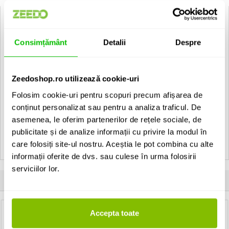
cre8audio Nazca Noodles Violet 50 cm:
Tip: Cablu Patch Eurorack Jack-Jack
Consimțământ
Detalii
Despre
Conector 1: Jack 3.5 mm tata
Conector 2: Jack 3.5 mm tata
Lungime cablu: 50 cm
Culoare: Violet
Zeedoshop.ro utilizează cookie-uri
Folosim cookie-uri pentru scopuri precum afișarea de
EAN: 850009372321
conținut personalizat sau pentru a analiza traficul. De
asemenea, le oferim partenerilor de rețele sociale, de
Vezi toate produsele de tip
Cabluri audio cre8audio
publicitate și de analize informații cu privire la modul în
Vezi toate produsele din categoria
Cabluri audio
care folosiți site-ul nostru. Aceștia le pot combina cu alte
Vezi toate produsele producatorului
cre8audio
informații oferite de dvs. sau culese în urma folosirii
serviciilor lor.
Clientii care au cumparat acest produs au mai cumparat si:
Accepta toate