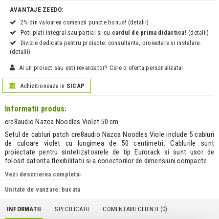
AVANTAJE ZEEDO:
2% din valoarea comenzii puncte bonus! (detalii)
Poti plati integral sau partial si cu
cardul de prima didactica!
(detalii)
Divizie dedicata pentru proiecte: consultanta, proiectare si instalare.
(detalii)
Ai un proiect sau esti revanzator? Cere o oferta personalizata!
Achizitioneaza in
SICAP
Informatii produs:
cre8audio Nazca Noodles Violet 50 cm
Setul de cabluri patch cre8audio Nazca Noodles Viole include 5 cabluri
de culoare violet cu lungimea de 50 centimetri. Cablurile sunt
proiectate pentru sintetizatoarele de tip Eurorack si sunt usor de
folosit datorita flexibilitatii si a conectorilor de dimensiuni compacte.
Vezi descrierea completa
›
Unitate de vanzare: bucata
INFORMATII
SPECIFICATII
COMENTARII CLIENTI (
0
)