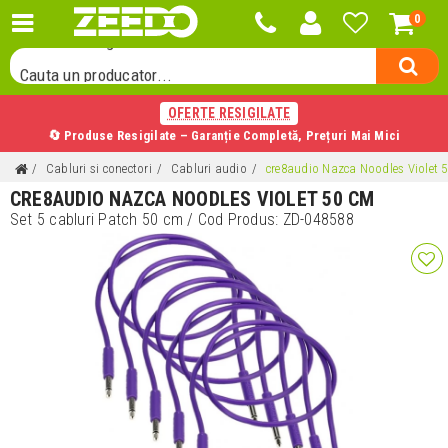
0
Cauta o categorie...
Cauta un producator...
Cauta un produs...
OFERTE RESIGILATE
🔄 Produse Resigilate – Garanție Completă, Prețuri Mai Mici
Cabluri si conectori
Cabluri audio
cre8audio Nazca Noodles Violet 
CRE8AUDIO NAZCA NOODLES VIOLET 50 CM
Set 5 cabluri Patch 50 cm
/ Cod Produs:
ZD-048588