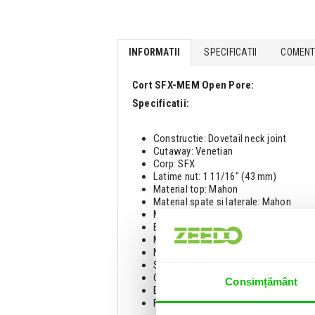
INFORMATII
SPECIFICATII
COMENTA
Cort SFX-MEM Open Pore:
Specificatii:
Constructie: Dovetail neck joint
Cutaway: Venetian
Corp: SFX
Latime nut: 1 11/16" (43 mm)
Material top: Mahon
Material spate si laterale: Mahon
Material grif: Mahon
Binding: Ivory
Material tastiera: Merbau
Numar taste: 20
Scala: 25.6" (650 mm)
Cheite: Die-Cast
Consimțământ
Electronica: Cort CE304T + doza cera
Finisaj: OP - Open Pore