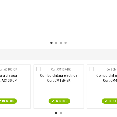
tara clasica
Combo chitara electrica
Combo chita
t AC100 OP
Cort CM15R-BK
Cort CM
IN STOC
IN STOC
IN S