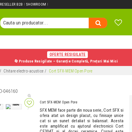
Cauta un produs...
RESELLER B2B
SHOWROOM
Cauta o categorie...
Cauta un producator...
Cauta un produs...
OFERTE RESIGILATE
🔄 Produse Resigilate – Garanție Completă, Prețuri Mai Mici
Chitare electro-acustice
Cort SFX-MEM Open Pore
D-046160
Cort SFX-MEM Open Pore
SFX MEM face parte din noua serie, Cort SFX si
ofera atat un design placut, cu finisaje unice
cat si un sunet detaliat si balansat. Acesta
este amplificat cu ajutorul electronicii Cort
CE304T si al dozei ceramice. Corpul este