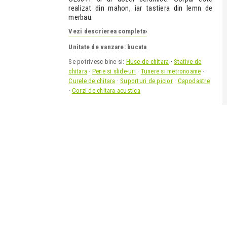
realizat din mahon, iar tastiera din lemn de
merbau.
Vezi descrierea completa
›
Unitate de vanzare: bucata
Se potrivesc bine si:
Huse de chitara
·
Stative de
chitara
·
Pene si slide-uri
·
Tunere si metronoame
·
Curele de chitara
·
Suporturi de picior
·
Capodastre
·
Corzi de chitara acustica