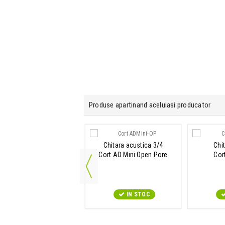
Produse apartinand aceluiasi producator
ombo chitara acustica
Chitara acustica 3/4
Chi
Cort AF30
Cort AD Mini Open Pore
Cor
IN STOC
IN STOC