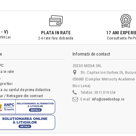
 - V)
PLATA IN RATE
17 ANI EXPERI
399 Lei
2-6 rate fara dobanda
Consultanta Pe Pr
le
Informatii de contact
PC
ZEEDO MEDIA SRL
ta in rate
Str. Capitan Ion Garbea 26, Bucure
L
050683 (Complex Metrocity Academiei 
pre Noi
Bloc Lama)
ta cu cardul de prima didactica
Telefon:
0311.019.554
ur / Retragere din contract
E-mail:
info@zeedoshop.ro