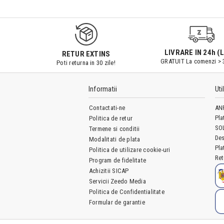
9547#r856
LIVRARE IN 24h (L
RETUR EXTINS
GRATUIT La comenzi > 
Poti returna in 30 zile!
Informatii
Uti
Contactati-ne
AN
Pla
Politica de retur
SO
Termene si conditii
Des
Modalitati de plata
Pla
Politica de utilizare cookie-uri
Ret
Program de fidelitate
Achizitii SICAP
Servicii Zeedo Media
Politica de Confidentialitate
Formular de garantie