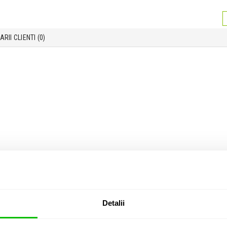
RII CLIENTI (
0
)
Detalii
mica