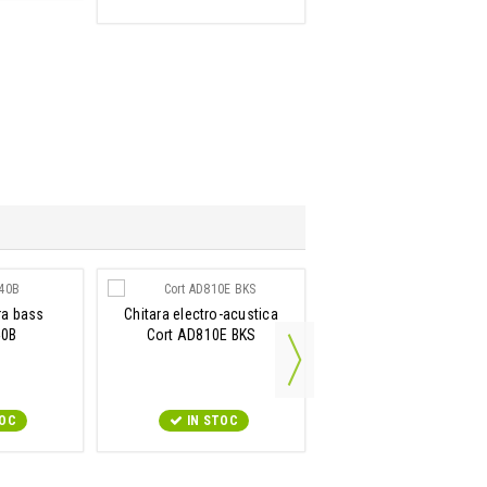
ra bass
Chitara electro-acustica
Chitara acustica 3/
40B
Cort AD810E BKS
Cort AD Mini M Open P
TOC
IN STOC
IN STOC