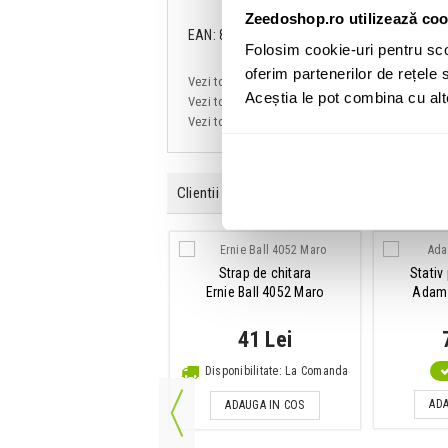
Zeedoshop.ro utilizează coo
EAN: 8809383838147
Folosim cookie-uri pentru sco
oferim partenerilor de rețele s
Vezi toate produsele de tip
Chitare electro-ac
Aceștia le pot combina cu alte 
Vezi toate produsele din categoria
Chitare ele
Vezi toate produsele producatorului
Cort
Clientii care au cumparat acest produs au ma
Strap de chitara
Stativ
blu de instrument Jack-
Ernie Ball 4052 Maro
Adam 
Jack
m Hall 3Star Instrument
41 Lei
3m
43 Lei
Disponibilitate: La Comanda
IN STOC
ADA
ADAUGA IN COS
ADAUGA IN COS