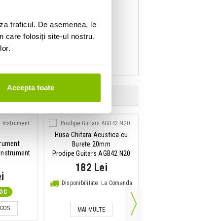
za traficul. De asemenea, le
 care folosiți site-ul nostru.
lor.
Accepta toate
Husa Chitara Acustica cu
trument
Set pene chitara
Burete 20mm
Instrument
Dunlop PVP112 Acous
Prodipe Guitars AGB42 N20
Variety Pack
182 Lei
i
41 Lei
Disponibilitate: La Comanda
TOC
IN STOC
 COS
ADAUGA IN COS
MAI MULTE