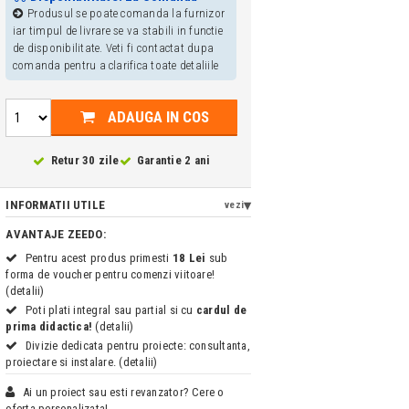
Produsul se poate comanda la furnizor
iar timpul de livrare se va stabili in functie
de disponibilitate. Veti fi contactat dupa
comanda pentru a clarifica toate detaliile
ADAUGA IN COS
Retur 30 zile
Garantie 2 ani
INFORMATII UTILE
vezi
AVANTAJE ZEEDO:
Pentru acest produs primesti
18 Lei
sub
forma de voucher pentru comenzi viitoare!
(detalii)
Poti plati integral sau partial si cu
cardul de
prima didactica!
(detalii)
Divizie dedicata pentru proiecte: consultanta,
proiectare si instalare. (detalii)
Ai un proiect sau esti revanzator? Cere o
oferta personalizata!