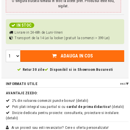
O singura bucata ramasa in stoc la acest pret. Produsul este nou,
sigilat.
IN STOC
Livrare in 24-48h de Luni-Vineri
Transport de la 14 Lei la locker (gratuit la comenzi > 399 Lei)
ADAUGA IN COS
Retur 30 zile
Disponibil si in
Showroom Bucuresti
INFORMATII UTILE
vezi
AVANTAJE ZEEDO:
2% din valoarea comenzii puncte bonus! (detalii)
Poti plati integral sau partial si cu
cardul de prima didactica!
(detalii)
Divizie dedicata pentru proiecte: consultanta, proiectare si instalare.
(detalii)
Ai un proiect sau esti revanzator? Cere o oferta personalizata!