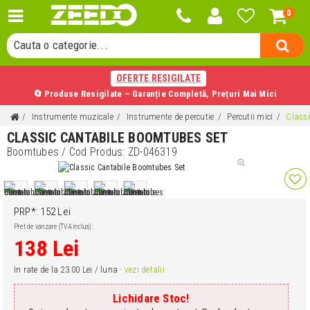
Cauta un produs...
0
Cauta o categorie...
Cauta un producator...
OFERTE RESIGILATE
Cauta un produs...
🔄 Produse Resigilate – Garanție Completă, Prețuri Mai Mici
Instrumente muzicale
Instrumente de percutie
Percutii mici
Class
CLASSIC CANTABILE BOOMTUBES SET
Boomtubes
/ Cod Produs:
ZD-046319
PRP*: 152 Lei
Pret de vanzare (TVA inclus):
138 Lei
In rate de la 23.00 Lei / luna
- vezi detalii
Lichidare Stoc!