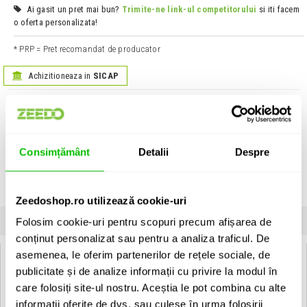
Ai gasit un pret mai bun?
Trimite-ne link-ul competitorului
si iti facem
o oferta personalizata!
* PRP = Pret recomandat de producator
Achizitioneaza in
SICAP
Informatii produs:
Classic Cantabile Boomtubes Set
Set de Boomtubes din plastic acordate in do majorCertificat conform
Consimțământ
Detalii
Despre
DIN EN 71
Fiecare culoare si lungime au un ton diferit: C", D", E", F", G", A", B", C""
Unitate de vanzare: bucata
Zeedoshop.ro utilizează cookie-uri
SPECIFICATII
COMENTARII CLIENTI (
0
)
Folosim cookie-uri pentru scopuri precum afișarea de
conținut personalizat sau pentru a analiza traficul. De
asemenea, le oferim partenerilor de rețele sociale, de
Specificatii Tehnice Classic Cantabile Boomtubes Set
publicitate și de analize informații cu privire la modul în
care folosiți site-ul nostru. Aceștia le pot combina cu alte
Tip produs
Boomtubes
informații oferite de dvs. sau culese în urma folosirii