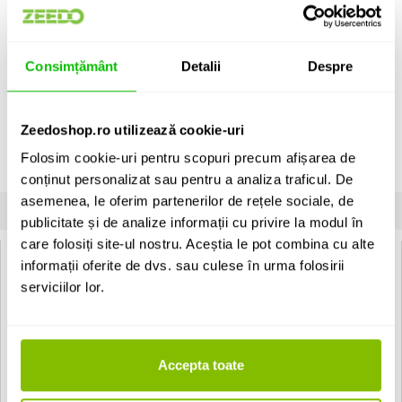
Rode DS1
Rode DS1 este un stativ de birou pentru microfon, cu constructie
metalica rigida si inaltime ajustabila. Este ideal pentru radio, podcast,
Consimțământ
Detalii
Despre
broadcasting si multe alte aplicatii.
Vezi descrierea completa
›
Zeedoshop.ro utilizează cookie-uri
Dealer autorizat RODE:
RO-4F41A930
Folosim cookie-uri pentru scopuri precum afișarea de
Unitate de vanzare: bucata
conținut personalizat sau pentru a analiza traficul. De
asemenea, le oferim partenerilor de rețele sociale, de
INFORMATII
SPECIFICATII
COMENTARII CLIENTI (
2
)
publicitate și de analize informații cu privire la modul în
care folosiți site-ul nostru. Aceștia le pot combina cu alte
Rode DS1:
informații oferite de dvs. sau culese în urma folosirii
serviciilor lor.
Specificatii:
Inaltime: 280mm - 400mm
Greutate: 980 g
Accepta toate
EAN: 698813001132