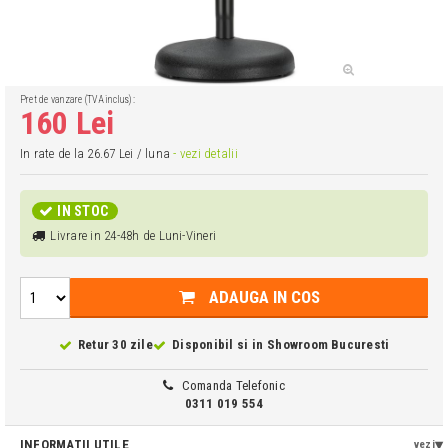
Pret de vanzare (TVA inclus):
160 Lei
In rate de la 26.67 Lei / luna
- vezi detalii
IN STOC
Livrare in 24-48h de Luni-Vineri
ADAUGA IN COS
Retur 30 zile
Disponibil si in
Showroom Bucuresti
Comanda Telefonic
0311 019 554
INFORMATII UTILE
vezi