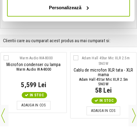
Vezi toate produsele de tip
Stative de microfon Rode
Personalizează
Vezi toate produsele din categoria
Stative de microfon
Vezi toate produsele producatorului
Rode
Clientii care au cumparat acest produs au mai cumparat si:
Microfon condenser cu lampa
Warm Audio WA-8000
Cablu de microfon XLR tata - XLR
mama
Adam Hall 4Star Mic XLR 2.5m
5,599 Lei
SNOW
58 Lei
IN STOC
IN STOC
ADAUGA IN COS
ADAUGA IN COS