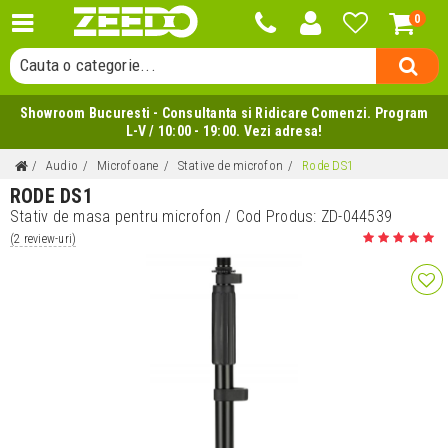
Cauta un produs...
0
Cauta o categorie...
Cauta un producator...
Cauta un produs...
Showroom Bucuresti - Consultanta si Ridicare Comenzi. Program
L-V / 10:00 - 19:00. Vezi adresa!
Audio
Microfoane
Stative de microfon
Rode DS1
RODE DS1
Stativ de masa pentru microfon
/ Cod Produs:
ZD-044539
(2 review-uri)