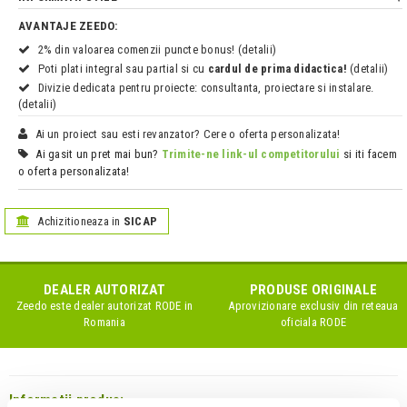
AVANTAJE ZEEDO:
2% din valoarea comenzii puncte bonus! (detalii)
Poti plati integral sau partial si cu
cardul de prima didactica!
(detalii)
Divizie dedicata pentru proiecte: consultanta, proiectare si instalare.
(detalii)
Ai un proiect sau esti revanzator? Cere o oferta personalizata!
Ai gasit un pret mai bun?
Trimite-ne link-ul competitorului
si iti facem
o oferta personalizata!
Achizitioneaza in
SICAP
DEALER AUTORIZAT
PRODUSE ORIGINALE
Zeedo este dealer autorizat
RODE
in
Aprovizionare exclusiv din reteaua
Romania
oficiala
RODE
Informatii produs: