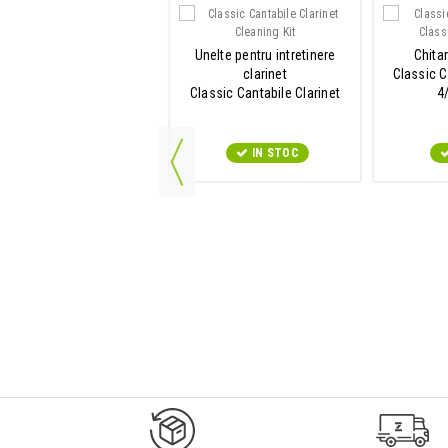
Scaun pian
Unelte pentru intretinere
Chita
lassic Cantabile Piano
clarinet
Classic C
nch Model S White Matte
Classic Cantabile Clarinet
4
Cleaning Kit
IN STOC
IN STOC
9547#r856