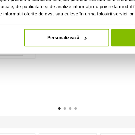
Nuca de microfon
Stativ Partitu
ociale, de publicitate și de analize informații cu privire la modul în
rzi chitara
Gravity MS CLMP 25
Adam Hall SM
 Phosphor Bronze
informații oferite de dvs. sau culese în urma folosirii serviciilor 
 Light DAP1152
19 Lei
214 L
45 Lei
IN STOC
Disponibilitat
ti-ne pentru
Personalizează
ADAUGA IN COS
ADAUGA IN
litate
UGA IN COS