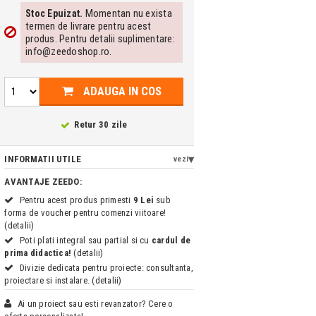
Momentan nu exista
Stoc Epuizat.
termen de livrare pentru acest
produs. Pentru detalii suplimentare:
info@zeedoshop.ro.
ADAUGA IN COS
Retur 30 zile
INFORMATII UTILE
vezi
AVANTAJE ZEEDO:
Pentru acest produs primesti
9 Lei
sub
forma de voucher pentru comenzi viitoare!
(detalii)
Poti plati integral sau partial si cu
cardul de
prima didactica!
(detalii)
Divizie dedicata pentru proiecte: consultanta,
proiectare si instalare. (detalii)
Ai un proiect sau esti revanzator? Cere o