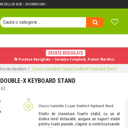
Cauta un produs...
RESELLER B2B
SHOWROOM
Cauta o categorie...
Cauta un producator...
Cauta un produs...
OFERTE RESIGILATE
🔄 Produse Resigilate – Garanție Completă, Prețuri Mai Mici
tive de claviaturi
Classic Cantabile 2 Layer Double-X Keyboard Stand
R DOUBLE-X KEYBOARD STAND
162
Classic Cantabile 2 Layer Double-X Keyboard Stand
Stativ de claviatura foarte stabil, cu un al
doilea nivel detasabil, asigura un suport stabil
pentru toate pianele, clapele si sintetizatoarele