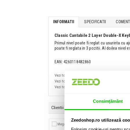
INFORMATII
SPECIFICATII
COMENTA
Classic Cantabile 2 Layer Double-X Key
Primul nivel poate fi reglat cu usurinta cu aju
poate fi reglata in 3 pozitii. Al doilea nivel 
EAN: 4260118482860
Vezi toate produsele de tip
Stative de claviat
Vezi toate produsele din categoria
Stative de c
Vezi toate produsele producatorului
Classic C
Consimțământ
Clientii care au cumparat acest produs au ma
Zeedoshop.ro utilizează coo
Folosim cookie-uri pentru sco