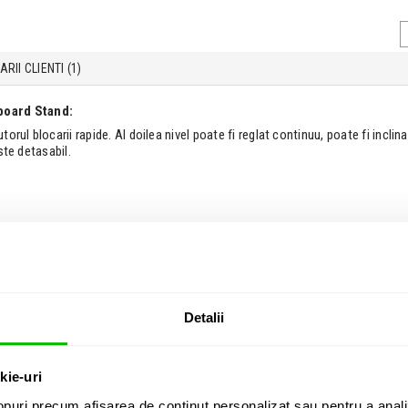
RII CLIENTI (
1
)
board Stand:
torul blocarii rapide. Al doilea nivel poate fi reglat continuu, poate fi inclina
este detasabil.
uri Classic Cantabile
laviaturi
antabile
Detalii
i cumparat si:
kie-uri
puri precum afișarea de conținut personalizat sau pentru a anali