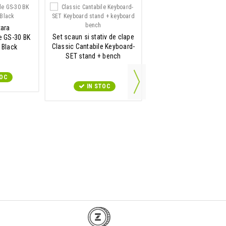
tara
Scaun pian
Set scaun si stativ de clape
e GS-30 BK
Classic Cantabile Scaun
Classic Cantabile Keyboard-
 Black
Negru - High Gloss
SET stand + bench
TOC
IN STOC
IN STOC