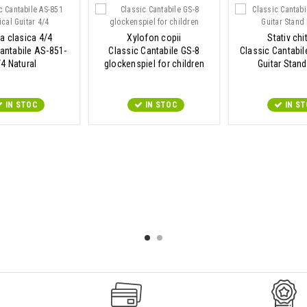
ra clasica 4/4
Xylofon copii
Stativ chi
antabile AS-851-
Classic Cantabile GS-8
Classic Cantabil
/4 Natural
glockenspiel for children
Guitar Stand
IN STOC
IN STOC
IN S