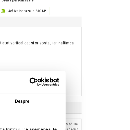
oferta personalizata!
Achizitioneaza in
SICAP
t atat vertical cat si orizontal, iar inaltimea
Despre
za traficul. De asemenea, le